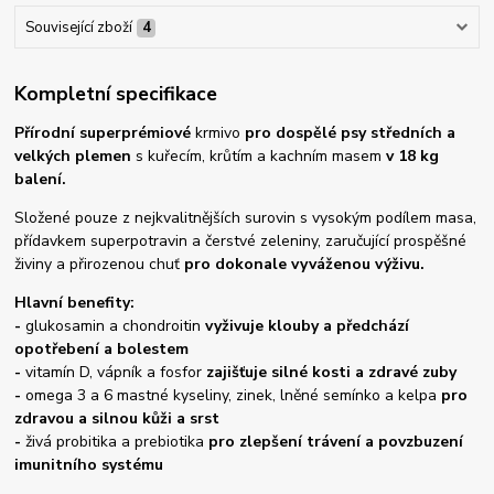
Související zboží
4
Kompletní specifikace
Přírodní superprémiové
krmivo
pro dospělé psy středních a
velkých
plemen
s kuřecím, krůtím a kachním masem
v 18 kg
balení.
Složené pouze z nejkvalitnějších surovin s vysokým podílem masa,
přídavkem superpotravin a čerstvé zeleniny, zaručující prospěšné
živiny a přirozenou chuť
pro dokonale vyváženou výživu.
Hlavní benefity:
-
glukosamin a chondroitin
vyživuje klouby
a předchází
opotřebení a bolestem
-
vitamín D, vápník a fosfor
zajišťuje
silné kosti a zdravé zuby
-
omega 3 a 6 mastné kyseliny, zinek, lněné semínko a kelpa
pro
zdravou a silnou kůži a srst
-
živá probitika a prebiotika
pro zlepšení trávení a povzbuzení
imunitního systému