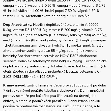
Analytické složky:
hrubý protein 28,00 %, hrubý tuk 17,00 %,
omega mastné kyseliny-3 0,50 %, omega mastné kyseliny-6 2,75
%, hrubá vláknina 4,00 %, hrubý popel 7,50 %, vápník 1,70 %,
fosfor 1,20 %. Metabolizovatelná energie 3780 kcal/kg.
Doplňkové látky:
Nutriční doplňkové látky: vitamín A 20000
IU/kg, vitamín D3 1800 IU/kg, vitamín E 200 mg/kg, vitamín C 75
mg/kg, železo (chelát železa (II) a aminokyselin hydrátu) 45 mg/kg,
měď (chelát mědi (II) aminokyselin, hydratovaný) 7 mg/kg, mangan
(chelát manganu aminokyselin hydrátu) 15 mg/kg, zinek (chelát
zinku a aminokyselin hydrátu) 85 mg/kg, selen (inaktivované
kvasinky Saccharomyces cerevisiae NCYC R397 obohacené
selenem, komplex selenových kvasinek) 0,2 mg/kg. Technologické
doplňkové látky: antioxidanty: tokoferolové extrakty z rostlinných
olejů. Zootechnické přísady: probiotický Bacillus velezensis C-
3102 (DSM 15544) 1 x 109 CFU/kg.
Krmný návod:
změnu krmiva je třeba provádět postupně po dobu
7 dní. Jako návod použijte tabulku s dávkováním. Denní množství
potravy se může pro každého psa lišit, záleží na úrovni jeho
aktivity, plemeni a podmínkách prostředí. Denní krmnou dávku
podávejte přednostně rozdělenou na 2 až 3 porce denně, a to