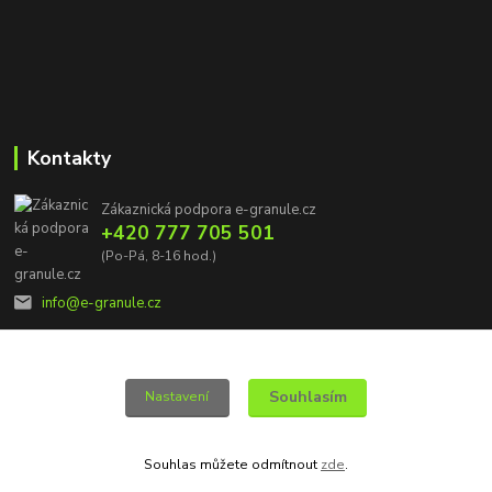
Kontakty
Zákaznická podpora e-granule.cz
+420 777 705 501
(Po-Pá, 8-16 hod.)
info@e-granule.cz
Souhlasím
Nastavení
© 2022 e-granule.cz *** Všechna práva vyhrazena
Souhlas můžete odmítnout
zde
.
Vytvořeno na
Eshop-rychle.cz