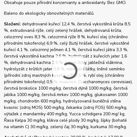
Obsahuje pouze přírodní konzervanty a antioxidanty. Bez GMO.
Baleno do ekologicky obnovitelných materiálů.
Složení:
dehydrované kuřecí 12,4 %, čerstvá vykostěná krůta 8,5
%, extrudovaná rýže, celý zelený hrášek, dehydrovaná krůta,
celozrnný oves 8,3 %, celozrnná rýže 8 %, kuřecí olej (chráněno
přírodními tokoferoly) 6,9 %, celý žlutý hrášek, čerstvé vykostěné
kuřecí 4,1 %, celozrnný ječmen 4,1 %, čerstvá kuřecí játra 3,3 %,
čerstvá vykostěná kachna 2,6 %, hydrolyzát z kuřecích jater 1,6
%, dehydrovaná kachna 1,5 %, řepné řízky, jablečná vláknina,
hydrolyzát z krůtích jater 0,8 %, minerální látky, lněné semínko
(přírodní zdroj mastných kyselin ω3) 0,5 %, rybí olej (chráněno
přírodními tokoferoly) 0,5 %, kvasnice (Saccharomyces cerevisiae),
čerstvá brokolice 1000 mg/kg, čerstvá dýně 1000 mg/kg, čerstvá
jablka 1000 mg/kg, čerstvá mrkev 1000 mg/kg, glukosamin 1000
mg/kg, chondroitin 600 mg/kg, hydrolyzovaná buněčná stěna
kvasnic (zdroj MOS) 500 mg/kg, čekanka (zdroj FOS) 500 mg/kg,
výtažek z mandarinky 400 mg/kg, Yucca schidigera 200 mg/ kg,
Řasa Kelpa 30 mg/kg, klikva celé plody 30 mg/kg, šípky (bohaté
na vitamín C) 30 mg/kg, zelený čaj 30 mg/kg, kurkuma 30 mg/kg.