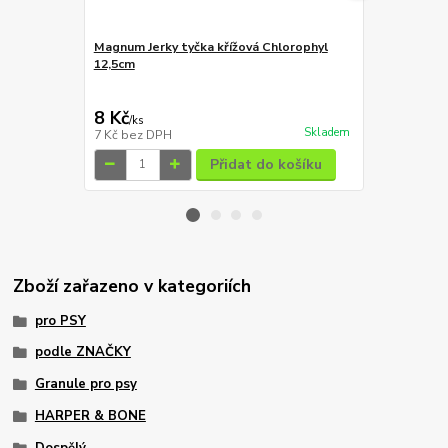
Magnum Jerky tyčka křížová Chlorophyl
Alpha Spiri
12,5cm
59 Kč
Ušetříte 10 K
8 Kč
49 Kč
/
ks
/
ks
Skladem
7 Kč
bez DPH
44 Kč
bez D
Přidat do košíku
Zboží zařazeno v kategoriích
pro PSY
podle ZNAČKY
Granule pro psy
HARPER & BONE
Dospělý