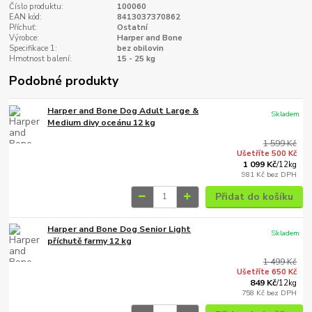
Číslo produktu:
100060
EAN kód:
8413037370862
Příchuť:
Ostatní
Výrobce:
Harper and Bone
Specifikace 1:
bez obilovin
Hmotnost balení:
15 - 25 kg
Podobné produkty
Harper and Bone Dog Adult Large &
Skladem
Medium divy oceánu 12 kg
1 599 Kč
Ušetříte 500 Kč
1 099 Kč
/
12kg
981 Kč
bez DPH
Přidat do košíku
Harper and Bone Dog Senior Light
Skladem
příchutě farmy 12 kg
1 499 Kč
Ušetříte 650 Kč
849 Kč
/
12kg
758 Kč
bez DPH