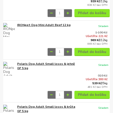
939 Kč
/
12kg
838 Kč
bez DPH
Přidat do košíku
IRONpet Dog Mini Adult Beef 12 kg
Skladem
1 190 Kč
Ušetříte 221 Kč
969 Kč
/
12kg
865 Kč
bez DPH
Přidat do košíku
Polaris Dog Adult Small losos & jehně
Skladem
GF 5 kg
919 Kč
Ušetříte 380 Kč
539 Kč
/
5kg
481 Kč
bez DPH
Přidat do košíku
Polaris Dog Adult Small losos & krůta
Skladem
GF 5 kg