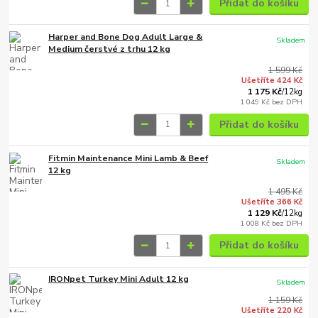
Přidat do košíku
Harper and Bone Dog Adult Large &
Skladem
Medium čerstvé z trhu 12 kg
1 599 Kč
Ušetříte 424 Kč
1 175 Kč
/
12kg
1 049 Kč
bez DPH
Přidat do košíku
Fitmin Maintenance Mini Lamb & Beef
Skladem
12 kg
1 495 Kč
Ušetříte 366 Kč
1 129 Kč
/
12kg
1 008 Kč
bez DPH
Přidat do košíku
IRONpet Turkey Mini Adult 12 kg
Skladem
1 159 Kč
Ušetříte 220 Kč