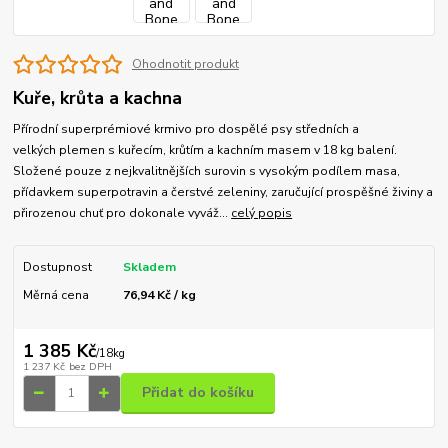
Ohodnotit produkt
Kuře, krůta a kachna
Přírodní superprémiové krmivo pro dospělé psy středních a
velkých plemen s kuřecím, krůtím a kachním masem v 18 kg balení.
Složené pouze z nejkvalitnějších surovin s vysokým podílem masa,
přídavkem superpotravin a čerstvé zeleniny, zaručující prospěšné živiny a
přirozenou chuť pro dokonale vyváž...
celý popis
Dostupnost
Skladem
Měrná cena
76,94 Kč / kg
1 385 Kč
/
18kg
1 237 Kč
bez DPH
Přidat do košíku