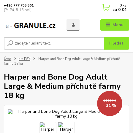
0
ks
+420 777 705 501
za
0 Kč
(Po-Pá, 8-16 hod.)
Menu
Hledat
Úvod
pro PSY
Harper and Bone Dog Adult Large & Medium příchutě
farmy 18 kg
Harper and Bone Dog Adult
Large & Medium příchutě farmy
18 kg
1 999 Kč
- 31 %