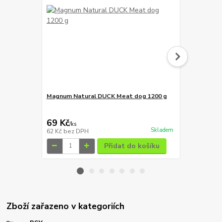
Magnum Natural DUCK Meat dog 1200 g
Magnum Duc
129 Kč
Ušetříte 20 K
69 Kč
109 Kč
/
ks
/
ks
Skladem
62 Kč
bez DPH
97 Kč
bez D
Přidat do košíku
Zboží zařazeno v kategoriích