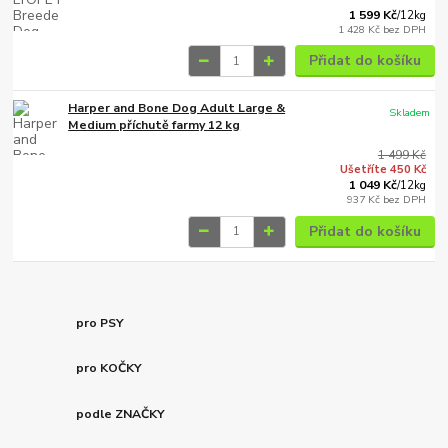
1 599 Kč
/
12kg
1 428 Kč
bez DPH
Přidat do košíku
Harper and Bone Dog Adult Large &
Skladem
Medium příchutě farmy 12 kg
1 499 Kč
Ušetříte 450 Kč
1 049 Kč
/
12kg
937 Kč
bez DPH
Přidat do košíku
pro PSY
pro KOČKY
podle ZNAČKY