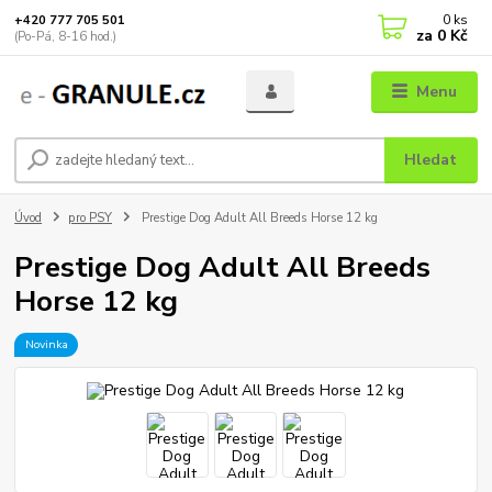
0
ks
+420 777 705 501
za
0 Kč
(Po-Pá, 8-16 hod.)
Menu
Hledat
Úvod
pro PSY
Prestige Dog Adult All Breeds Horse 12 kg
Prestige Dog Adult All Breeds
Horse 12 kg
Novinka