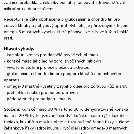
zatímco prebiotika z čekanky pomáhají udržovat zdravou střevní
mikroflóru a dobré trávení.
Receptura je dále obohacena o glukosamin a chondroitin pro
zdravé klouby a pohybový aparát. Rybí olej je přirozeným zdrojem
omega-3 mastných kyselin, které přispívají ke zdravé kůži a lesklé
srsti.
Hlavní výhody:
- kompletní krmivo pro dospělé psy všech plemen
- koňské maso jako jediný zdroj živočišných bílkovin
- vyvážené složení pro psy s běžnou aktivitou
- glukosamin a chondroitin pro podporu kloubů a pohybového
aparátu
- omega-3 mastné kyseliny z rybího oleje pro zdravou kůži a srst
- prebiotika (inulin) pro podporu trávení
- přidaný zinek pro podporu imunity
Složení:
Koňské maso 38 % (z toho 80 % dehydratované koňské
maso a 20 % hydrolyzované čerstvé koňské maso), rýže, kukuřice,
tapioka, kukuřičná mouka, oleje a tuky, sušené řepné řízky, sušené
čekankové řízky (zdroj inulinu), rybí olej (zdroj omega-3 mastných