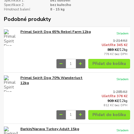
Specifikace 1:
bez obilovin
Specifikace 2:
bez kuřecího
Hmotnost balení:
8 - 15 kg
Podobné produkty
Primal Spirit Dog 65% Rebel Farm 12kg
Skladem
1 214 Kč
Ušetříte 345 Kč
869 Kč
/
12kg
776 Kč
bez DPH
Přidat do košíku
Primal Spirit Dog 70% Wanderlust
Skladem
12kg
1 285 Kč
Ušetříte 376 Kč
909 Kč
/
12kg
812 Kč
bez DPH
Přidat do košíku
Barkin/Narava Turkey Adult 15kg
Skladem