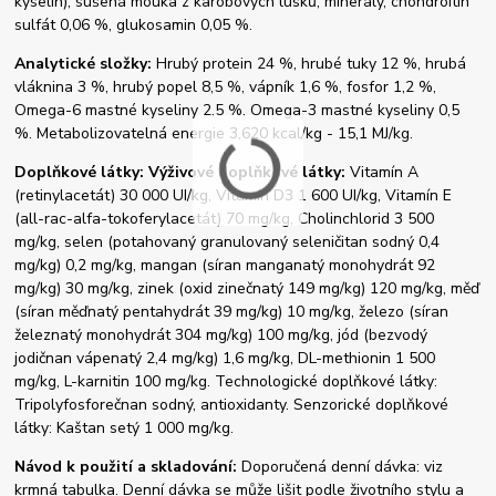
kyselin), sušená mouka z karobových lusků, minerály, chondroitin
sulfát 0,06 %, glukosamin 0,05 %.
Analytické složky:
Hrubý protein 24 %, hrubé tuky 12 %, hrubá
vláknina 3 %, hrubý popel 8,5 %, vápník 1,6 %, fosfor 1,2 %,
Omega-6 mastné kyseliny 2,5 %, Omega-3 mastné kyseliny 0,5
%. Metabolizovatelná energie 3,620 kcal/kg - 15,1 MJ/kg.
Doplňkové látky: Výživové doplňkové látky:
Vitamín A
(retinylacetát) 30 000 UI/kg, Vitamín D3 1 600 UI/kg, Vitamín E
(all-rac-alfa-tokoferylacetát) 70 mg/kg, Cholinchlorid 3 500
mg/kg, selen (potahovaný granulovaný seleničitan sodný 0,4
mg/kg) 0,2 mg/kg, mangan (síran manganatý monohydrát 92
mg/kg) 30 mg/kg, zinek (oxid zinečnatý 149 mg/kg) 120 mg/kg, měď
(síran měďnatý pentahydrát 39 mg/kg) 10 mg/kg, železo (síran
železnatý monohydrát 304 mg/kg) 100 mg/kg, jód (bezvodý
jodičnan vápenatý 2,4 mg/kg) 1,6 mg/kg, DL-methionin 1 500
mg/kg, L-karnitin 100 mg/kg. Technologické doplňkové látky:
Tripolyfosforečnan sodný, antioxidanty. Senzorické doplňkové
látky: Kaštan setý 1 000 mg/kg.
Návod k použití a skladování:
Doporučená denní dávka: viz
krmná tabulka. Denní dávka se může lišit podle životního stylu a