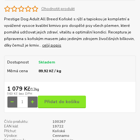
Ohodnotit produkt
Prestige Dog Adult All Breed Koňské s rýží a tapiokou je kompletní a
vyvážené vysoce kvalitní krmivo pro dospělé psy všech plemen, které
pomáhá udržovat jejich zdraví, vitalitu a optimální kondici. Receptura je
připravena s koňským masem jako jediným zdrojem živočišných bílkovin,
díky čemuž je krmiv...
celý popis
Dostupnost
Skladem
Měrná cena
89,92 Kč / kg
1 079 Kč
/
12kg
963 Kč
bez DPH
Přidat do košíku
Číslo produktu:
100267
EAN kód:
19722
Příchuť:
Koňská
Výrobce:
Cennamo