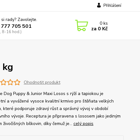
Přihlášení
 si rady? Zavolejte.
0
ks
 777 705 501
za
0 Kč
, 8-16 hod.)
 kg
Ohodnotit produkt
ge Dog Puppy & Junior Maxi Losos s rýží a tapiokou je
tní a vyvážené vysoce kvalitní krmivo pro štěňata velkých
, které podporuje zdravý růst a správný vývoj v období
ivního vývoje. Receptura je připravena s lososem jako jediným
 živočišných bílkovin, díky čemuž je...
celý popis