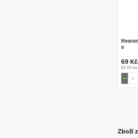
Magnum
g
69 Kč
62 Kč
be
Zboží 