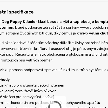
tní specifikace
 Dog Puppy & Junior Maxi Losos s rýží a tapiokou je kompl
 plemen,
které podporuje zdravý růst a správný vývoj v období i
ným zdrojem živočišných bílkovin, díky čemuž je krmivo
velmi chut
složení dodává štěňatům všechny důležité živiny potřebné během 
 rovnováhu střevní mikroflóry. Lososový olej je přirozeným zdroj
sklé srsti. Receptura je navíc obohacena o glukosamin a chondroi
 rostoucích psů velkých plemen.
zinku pomáhá podporovat správnou funkci imunitního systému a c
ýhody:
tní krmivo pro štěňata velkých plemen
ko jediný zdroj živočišných bílkovin
é složení pro zdravý růst a vývoj
min a chondroitin pro podporu kloubů a pohybového aparátu