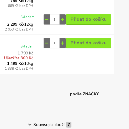
749 Kč
/
12kg
669 Kč
bez DPH
Skladem
Přidat do košíku
2 299 Kč
/
12kg
2 053 Kč
bez DPH
Přidat do košíku
Skladem
1 799 Kč
Ušetříte 300 Kč
1 499 Kč
/
10kg
1 338 Kč
bez DPH
podle ZNAČKY
Související zboží
7