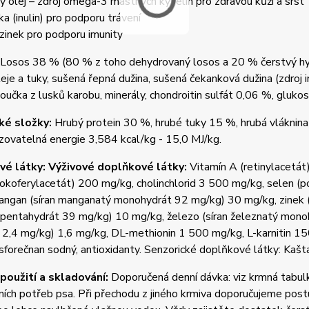
ý olej – zdroj omega-3 mastných kyselin pro zdravou kůži a srst
ka (inulin) pro podporu trávení
 zinek pro podporu imunity
Losos 38 % (80 % z toho dehydrovaný losos a 20 % čerstvý hydro
eje a tuky, sušená řepná dužina, sušená čekanková dužina (zdroj i
učka z lusků karobu, minerály, chondroitin sulfát 0,06 %, gluko
ké složky:
Hrubý protein 30 %, hrubé tuky 15 %, hrubá vláknina
ovatelná energie 3,584 kcal/kg - 15,0 MJ/kg.
é látky: Výživové doplňkové látky:
Vitamín A (retinylacetát
tokoferylacetát) 200 mg/kg, cholinchlorid 3 500 mg/kg, selen (
angan (síran manganatý monohydrát 92 mg/kg) 30 mg/kg, zinek (
pentahydrát 39 mg/kg) 10 mg/kg, železo (síran železnatý mono
 2,4 mg/kg) 1,6 mg/kg, DL-methionin 1 500 mg/kg, L-karnitin 1
sforečnan sodný, antioxidanty. Senzorické doplňkové látky: Kaš
použití a skladování:
Doporučená denní dávka: viz krmná tabulk
lních potřeb psa. Při přechodu z jiného krmiva doporučujeme po