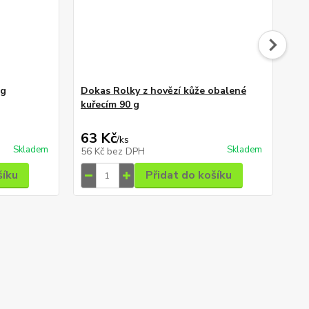
0g
Dokas Rolky z hovězí kůže obalené
kuřecím 90 g
Fit
63 Kč
39
/
ks
Skladem
Skladem
56 Kč
bez DPH
35
šíku
Přidat do košíku