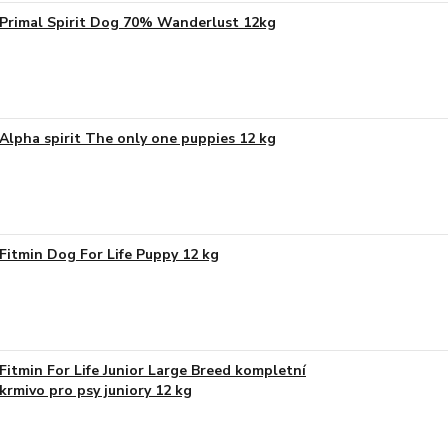
Primal Spirit Dog 70% Wanderlust 12kg
Alpha spirit The only one puppies 12 kg
Fitmin Dog For Life Puppy 12 kg
Fitmin For Life Junior Large Breed kompletní
krmivo pro psy juniory 12 kg