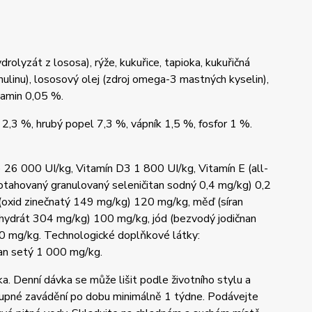
lyzát z lososa), rýže, kukuřice, tapioka, kukuřičná
nulinu), lososový olej (zdroj omega-3 mastných kyselin),
samin 0,05 %.
 2,3 %, hrubý popel 7,3 %, vápník 1,5 %, fosfor 1 %.
) 26 000 UI/kg, Vitamín D3 1 800 UI/kg, Vitamín E (all-
potahovaný granulovaný seleničitan sodný 0,4 mg/kg) 0,2
oxid zinečnatý 149 mg/kg) 120 mg/kg, měď (síran
hydrát 304 mg/kg) 100 mg/kg, jód (bezvodý jodičnan
50 mg/kg. Technologické doplňkové látky:
tan setý 1 000 mg/kg.
a. Denní dávka se může lišit podle životního stylu a
stupné zavádění po dobu minimálně 1 týdne. Podávejte