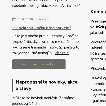
čechrá vlasy a váš čtyřnohý parťák
nadšeně aportuje klacek z vln. A...
číst celé
Komple
25.06.2026
Kočka
Prestige
velkých
Jak ochránit kočku před horkem?
jako jedi
Léto je v plném proudu, teploty útočí na
tropické třicítky a zatímco my saháme po
Vyvážené 
vychlazené limonádě, naši kočičí parťáci to
trávení a
tak jednoduché nemají. V...
číst celé
kůži a le
aparátu u
Zobrazit všechny články
Přídavek 
Hlavní v
Nepropásněte novinky, akce
- komple
a slevy!
- losos ja
- vyvážen
Můžete se kdykoli odhlásit. Zasíláme
-glukosa
jednou za 14 dní.