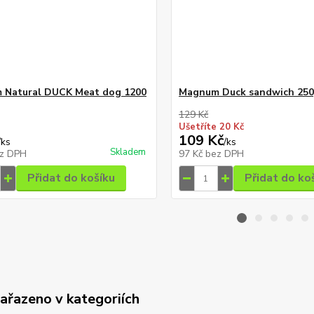
 Natural DUCK Meat dog 1200
Magnum Duck sandwich 25
129 Kč
Ušetříte 20 Kč
109 Kč
/
ks
/
ks
Skladem
z DPH
97 Kč
bez DPH
Přidat do košíku
Přidat do ko
zařazeno v kategoriích