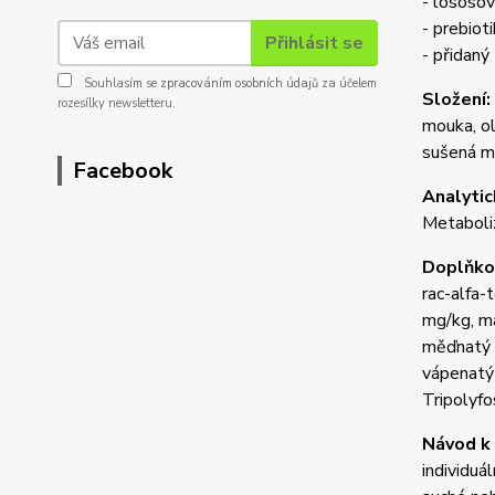
- lososov
- prebioti
Přihlásit se
- přidaný
Souhlasím se
zpracováním osobních údajů
za účelem
Složení:
rozesílky newsletteru.
mouka, ol
sušená mo
Facebook
Analytic
Metaboliz
Doplňkov
rac-alfa-
mg/kg, m
měďnatý 
vápenatý
Tripolyfo
Návod k 
individuá