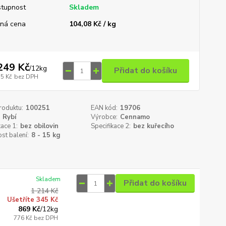
tupnost
Skladem
ná cena
104,08 Kč / kg
249 Kč
/
12kg
Přidat do košíku
15 Kč
bez DPH
roduktu:
100251
EAN kód:
19706
Rybí
Výrobce:
Cennamo
kace 1:
bez obilovin
Specifikace 2:
bez kuřecího
st balení:
8 - 15 kg
Skladem
Přidat do košíku
1 214 Kč
Ušetříte 345 Kč
869 Kč
/
12kg
776 Kč
bez DPH