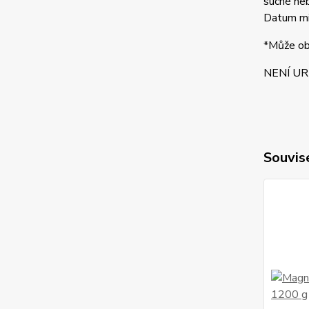
suché neb
Datum min
*Může obs
NENÍ UR
Souvise