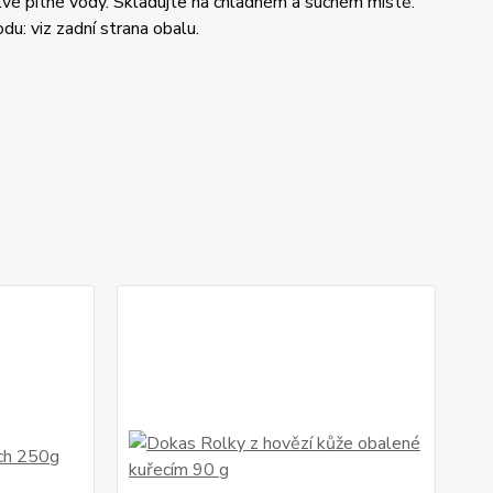
tvé pitné vody. Skladujte na chladném a suchém místě.
du: viz zadní strana obalu.