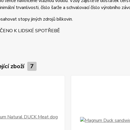
o lehce navlhčené vlažnou vodou. Vždy zajistěte dostatek čers
imální trvanlivosti, číslo šarže a schvalovací číslo výrobního závo
ahovat stopy jiných zdrojů bílkovin.
ČENO K LIDSKÉ SPOTŘEBĚ
jící zboží
7