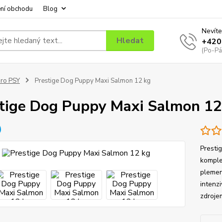
ní obchodu
Blog
Nevíte
Hledat
+420
(Po-Pá
ro PSY
Prestige Dog Puppy Maxi Salmon 12 kg
tige Dog Puppy Maxi Salmon 12
Presti
komple
plemen
intenz
zdrojem