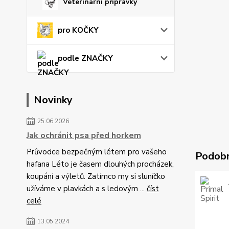
Veterinární přípravky
pro KOČKY
podle ZNAČKY
Novinky
25.06.2026
Jak ochránit psa před horkem
Průvodce bezpečným létem pro vašeho
Podobn
hafana Léto je časem dlouhých procházek,
koupání a výletů. Zatímco my si sluníčko
užíváme v plavkách a s ledovým ...
číst
celé
13.05.2024