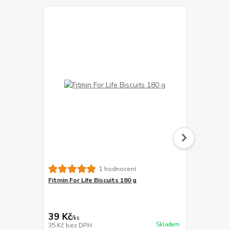
Wellness C
1 hodnocení
kachna 170 
Fitmin For Life Biscuits 180 g
139 Kč
Ušetříte 20 K
39 Kč
119 Kč
/
ks
/
ks
Skladem
35 Kč
bez DPH
106 Kč
bez 