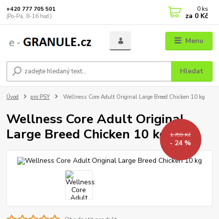
0
ks
+420 777 705 501
za
0 Kč
(Po-Pá, 8-16 hod.)
Menu
Hledat
Úvod
pro PSY
Wellness Core Adult Original Large Breed Chicken 10 kg
Wellness Core Adult Original
Large Breed Chicken 10 kg
1 799 Kč
- 24 %