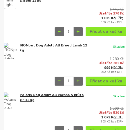
& Beef 12 kg
1 445 Kč
Ušetříte 370 Kč
1 075 Kč
/
12kg
960 Kč
bez DPH
Přidat do košíku
IRONpet Dog Adult All Breed Lamb 12
Skladem
kg
1 280 Kč
Ušetříte 281 Kč
999 Kč
/
12kg
892 Kč
bez DPH
Přidat do košíku
Polaris Dog Adult All kachna & krůta
Skladem
GF 12 kg
1 599 Kč
Ušetříte 520 Kč
1 079 Kč
/
12kg
963 Kč
bez DPH