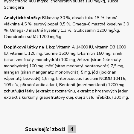
hydrochlorid 400 mg/kg, chondroitin sulfát 100 mg/kg, Yucca
Schidigera
Analytické složky:
Bílkoviny 30 %, obsah tuku 15 %, hrubá
vláknina 4,5 %, surový popel 9,5 %, Omega-6 mastné kyseliny 3,0
%, Omega-3 mastné kyseliny 1,3 %, Glukosamin 1200 mg/kg,
Chondroitin sulfát 1200 mg/kg
Doplňkové látky na 1 kg:
Vitamín A 14000 IU, vitamín D3 1000
IU, vitamín E 120 mg, taurine 1500 mg, L-karnitin 150 mg, zinek
(síran zinečnatý, monohydrát) 100 mg, železo (síran železnatý,
monohydrát) 100 mg, měď (síran mednatý, pentahydrát) 7,5 mg,
mangan (síran manganatý, monohydrát) 5 mg, jód (jodičnan
vápenatý, bezvodý) 1,5 mg, Enterococcus faecium NCIMB 10415,
109 cfu, přírodní antioxidant, Bentonit (montmorillonit) 1200 mg,
zchutňující látky (extrakt z rozmarýnu, extrakt z hroznových jader,
extrakt z kurkumy, grapefruitový olej, olej z listu hřebíčku) 300 mg.
Související zboží
4