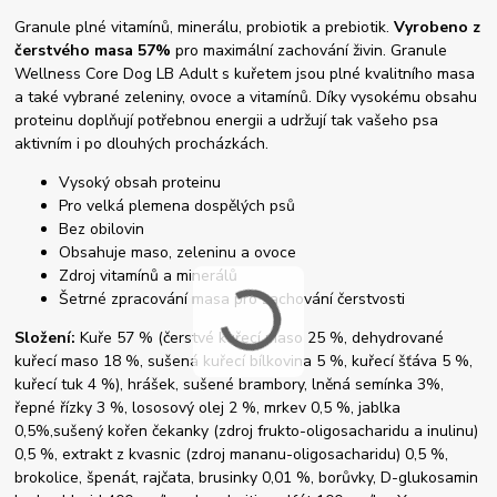
Granule plné vitamínů, minerálu, probiotik a prebiotik.
Vyrobeno z
čerstvého masa 57%
pro maximální zachování živin. Granule
Wellness Core Dog LB Adult s kuřetem jsou plné kvalitního masa
a také vybrané zeleniny, ovoce a vitamínů. Díky vysokému obsahu
proteinu doplňují potřebnou energii a udržují tak vašeho psa
aktivním i po dlouhých procházkách.
Vysoký obsah proteinu
Pro velká plemena dospělých psů
Bez obilovin
Obsahuje maso, zeleninu a ovoce
Zdroj vitamínů a minerálů
Šetrné zpracování masa pro zachování čerstvosti
Složení:
Kuře 57 % (čerstvé kuřecí maso 25 %, dehydrované
kuřecí maso 18 %, sušená kuřecí bílkovina 5 %, kuřecí šťáva 5 %,
kuřecí tuk 4 %), hrášek, sušené brambory, lněná semínka 3%,
řepné řízky 3 %, lososový olej 2 %, mrkev 0,5 %, jablka
0,5%,sušený kořen čekanky (zdroj frukto-oligosacharidu a inulinu)
0,5 %, extrakt z kvasnic (zdroj mananu-oligosacharidu) 0,5 %,
brokolice, špenát, rajčata, brusinky 0,01 %, borůvky, D-glukosamin