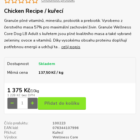
Ohodnotit produkt
Chicken Recipe / kuřecí
Granule plné vitamínů, minerálu, probiotik a prebiotik. Vyrobeno z
čerstvého masa 57% pro maximální zachování živin. Granule Wellness
Core Dog LB Adult s kuřetem jsou plné kvalitního masa a také vybrané
zeleniny, ovoce a vitamínů. Díky vysokému obsahu proteinu doplňují
potřebnou energii a udržují ta...
celý popis
Dostupnost
Skladem
Měrná cena
137,50 Kč / kg
1 375 Kč
/
10kg
1 228 Kč
bez DPH
Přidat do košíku
Číslo produktu:
100223
EAN kód:
076344107996
Příchuť:
Kuřecí
Výrobce:
Wellness Core