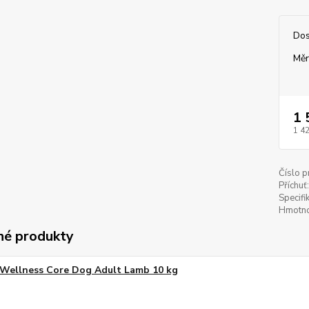
Dos
Měr
1 
1 4
Číslo p
Příchuť:
Specifi
Hmotno
é produkty
Wellness Core Dog Adult Lamb 10 kg