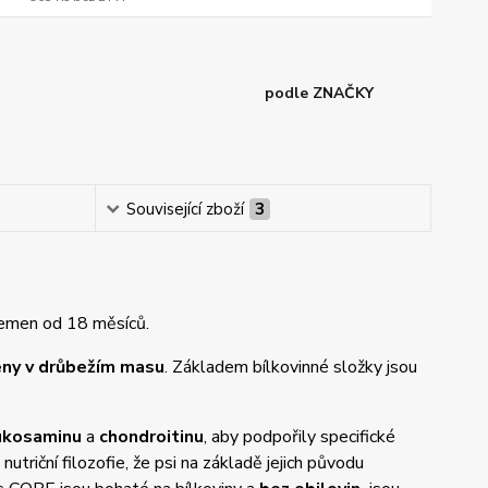
podle ZNAČKY
Související zboží
3
lemen od 18 měsíců.
ženy v drůbežím masu
. Základem bílkovinné složky jsou
ukosaminu
a
chondroitinu
, aby podpořily specifické
riční filozofie, že psi na základě jejich původu