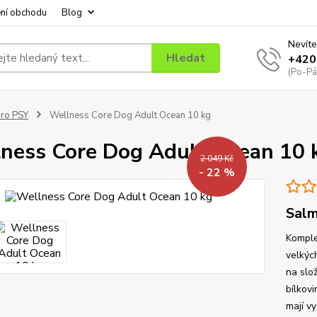
ní obchodu
Blog
Nevíte
Hledat
+420
(Po-Pá
ro PSY
Wellness Core Dog Adult Ocean 10 kg
ness Core Dog Adult Ocean 10 
2 049 Kč
- 22 %
Salm
Komple
velkýc
na slo
bílkov
mají vy