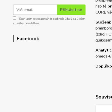
prospívaj
nabité
pr
Přihlásit se
CORE vše
Souhlasím se
zpracováním osobních údajů
za účelem
Složení:
rozesílky newsletteru.
bramborov
(zdroj FO
Facebook
glukosami
Analytic
omega-6 
Doplňkov
Souvise