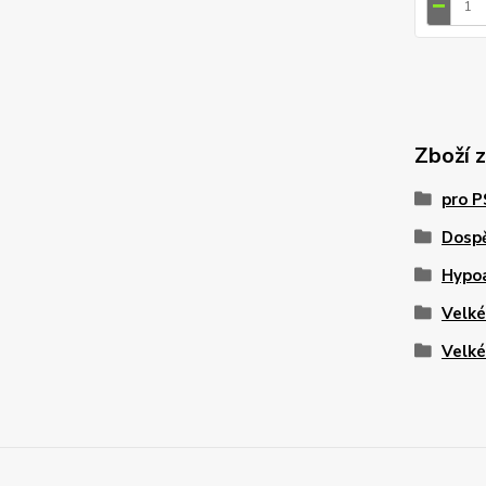
Zboží 
pro 
Dosp
Hypo
Velk
Velk