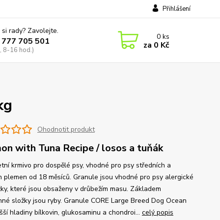
Přihlášení
 si rady? Zavolejte.
0
ks
 777 705 501
za
0 Kč
, 8-16 hod.)
kg
Ohodnotit produkt
on with Tuna Recipe / losos a tuňák
tní krmivo pro dospělé psy, vhodné pro psy středních a
h plemen od 18 měsíců. Granule jsou vhodné pro psy alergické
žky, které jsou obsaženy v drůbežím masu. Základem
inné složky jsou ryby. Granule CORE Large Breed Dog Ocean
šší hladiny bílkovin, glukosaminu a chondroi...
celý popis