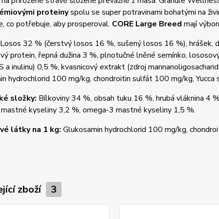
í na přirozené stravě složené převážně z masa. Granule Wellnes
émiovými proteiny
spolu se super potravinami bohatými na živin
, co potřebuje, aby prosperoval.
CORE Large Breed
mají výborn
Losos 32 % (čerstvý losos 16 %, sušený losos 16 %), hrášek, d
ý protein, řepná dužina 3 %, plnotučné lněné semínko, lososový 
S a inulinu) 0,5 %, kvasnicový extrakt (zdroj mannanoligosacharidů
n hydrochlorid 100 mg/kg, chondroitin sulfát 100 mg/kg, Yucca s
ké složky:
Bílkoviny 34 %, obsah tuku 16 %, hrubá vláknina 4 %
mastné kyseliny 3,2 %, omega-3 mastné kyseliny 1,5 %.
é látky na 1 kg:
Glukosamin hydrochlorid 100 mg/kg, chondroi
jící zboží
3