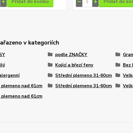
Přidat do košíku
Přidat do ko
zařazeno v kategoriích
PSY
podle ZNAČKY
Gran
ělý
Kojící a březí feny
Bez 
alergenní
Střední plemeno 31-60cm
Velk
é plemeno nad 61cm
Střední plemeno 31-60cm
Velk
é plemeno nad 61cm