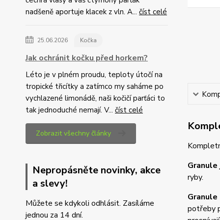
čechrá vlasy a váš čtyřnohý parťák
nadšeně aportuje klacek z vln. A...
číst celé
25.06.2026
Kočka
Jak ochránit kočku před horkem?
Léto je v plném proudu, teploty útočí na
tropické třicítky a zatímco my saháme po
Kompl
vychlazené limonádě, naši kočičí parťáci to
tak jednoduché nemají. V...
číst celé
Komple
Zobrazit všechny články
Kompletní
Granule 
Nepropásněte novinky, akce
ryby.
a slevy!
Granule
Můžete se kdykoli odhlásit. Zasíláme
potřeby p
jednou za 14 dní.