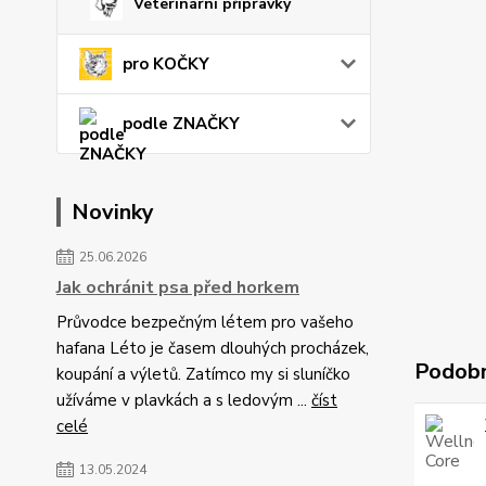
Veterinární přípravky
pro KOČKY
podle ZNAČKY
Novinky
25.06.2026
Jak ochránit psa před horkem
Průvodce bezpečným létem pro vašeho
hafana Léto je časem dlouhých procházek,
Podobn
koupání a výletů. Zatímco my si sluníčko
užíváme v plavkách a s ledovým ...
číst
celé
13.05.2024