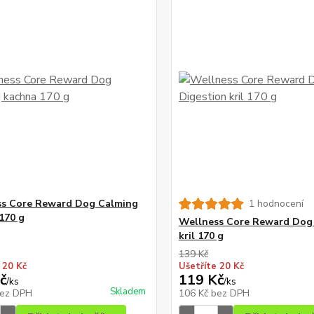
ss Core Reward Dog Calming
1 hodnocení
170 g
Wellness Core Reward Dog
kril 170 g
139 Kč
 20 Kč
Ušetříte 20 Kč
č
119 Kč
/
ks
/
ks
Skladem
ez DPH
106 Kč
bez DPH