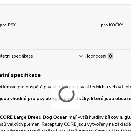
pro PSY
pro KOČKY
etní specifikace
Hodnocení
0
tní specifikace
 krmivo pro dospělé psy, vhodné pro psy středních a velkých p
jsou vhodné pro psy alergické na složky, které jsou obsa
 CORE Large Breed
Dog Ocean
mají vyšší hladiny
bílkovin
,
gl
sů velkých plemen. Receptury CORE jsou vytvořeny na základě nut