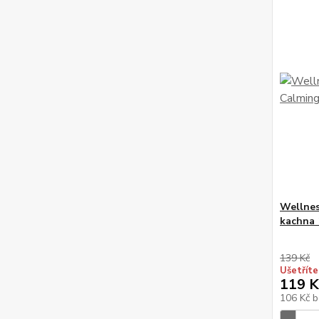
Wellne
kachna 
139 Kč
Ušetříte
119 K
106 Kč
b