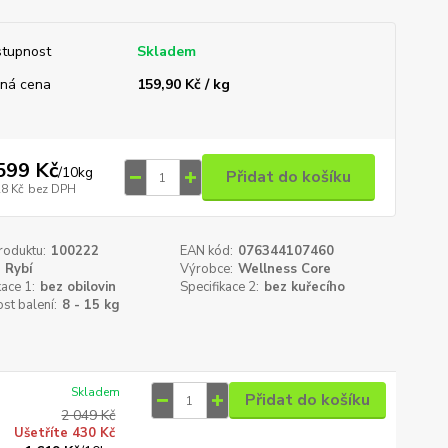
tupnost
Skladem
ná cena
159,90 Kč / kg
599 Kč
/
10kg
Přidat do košíku
28 Kč
bez DPH
roduktu:
100222
EAN kód:
076344107460
Rybí
Výrobce:
Wellness Core
kace 1:
bez obilovin
Specifikace 2:
bez kuřecího
st balení:
8 - 15 kg
Skladem
Přidat do košíku
2 049 Kč
Ušetříte 430 Kč