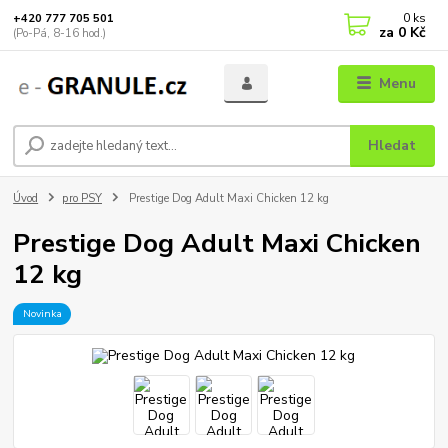
0
ks
+420 777 705 501
za
0 Kč
(Po-Pá, 8-16 hod.)
Menu
Hledat
Úvod
pro PSY
Prestige Dog Adult Maxi Chicken 12 kg
Prestige Dog Adult Maxi Chicken
12 kg
Novinka