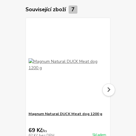
Související zboží
7
Magnum Natural DUCK Meat dog 1200 g
Magnum Duc
129 Kč
Ušetříte 20 K
69 Kč
109 Kč
/
ks
/
ks
Skladem
62 Kč
bez DPH
97 Kč
bez D