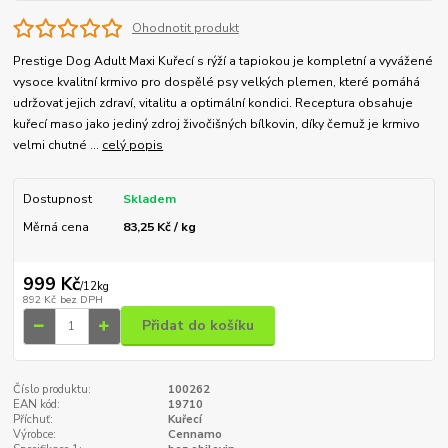
Ohodnotit produkt
Prestige Dog Adult Maxi Kuřecí s rýží a tapiokou je kompletní a vyvážené
vysoce kvalitní krmivo pro dospělé psy velkých plemen, které pomáhá
udržovat jejich zdraví, vitalitu a optimální kondici. Receptura obsahuje
kuřecí maso jako jediný zdroj živočišných bílkovin, díky čemuž je krmivo
velmi chutné ...
celý popis
Dostupnost
Skladem
Měrná cena
83,25 Kč / kg
999 Kč
/
12kg
892 Kč
bez DPH
Přidat do košíku
Číslo produktu:
100262
EAN kód:
19710
Příchuť:
Kuřecí
Výrobce:
Cennamo