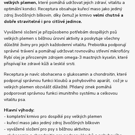
velkých plemen,
které pomáhá udržovat jejich zdraví, vitalitu a
optimální kondici. Receptura obsahuje kuřecí maso jako jediný
zdroj živočišných bílkovin, díky čemuž je krmivo
velmi chutné a
dobře stravitelné i pro citlivé jedince.
Vyvážené složení je přizpůsobeno potřebám dospělých psů
velkých plemen s běžnou úrovní aktivity a poskytuje všechny
důležité živiny pro jejich každodenní vitalitu. Prebiotika podporují
správné trávení a pomáhají udržovat rovnováhu střevní mikroflóry.
Rybí olej je přirozeným zdrojem omega-3 mastných kyselin, které
přispívají ke zdravé kůži a lesklé srsti.
Receptura je navíc obohacena o glukosamin a chondroitin, které
podporují správnou funkci kloubů a pohybového aparát, což je u
velkých plemen obzvlášť důležité. Přidaný zinek pomáhá
podporovat správnou funkci imunitního systému a celkovou
vitalitu psa.
Hlavní výhody:
- kompletní krmivo pro dospělé psy velkých plemen
- kuřecí maso jako jediný zdroj živočišných bílkovin
- vyvážené složení pro psy s běžnou aktivitou