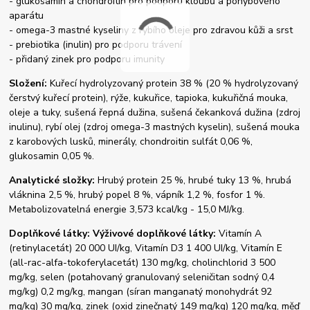
- glukosamin a chondroitin pro podporu kloubů a pohybového
aparátu
- omega-3 mastné kyseliny z rybího oleje pro zdravou kůži a srst
- prebiotika (inulin) pro podporu trávení
- přidaný zinek pro podporu imunity
Složení:
Kuřecí hydrolyzovaný protein 38 % (20 % hydrolyzovaný
čerstvý kuřecí protein), rýže, kukuřice, tapioka, kukuřičná mouka,
oleje a tuky, sušená řepná dužina, sušená čekanková dužina (zdroj
inulinu), rybí olej (zdroj omega-3 mastných kyselin), sušená mouka
z karobových lusků, minerály, chondroitin sulfát 0,06 %,
glukosamin 0,05 %.
Analytické složky:
Hrubý protein 25 %, hrubé tuky 13 %, hrubá
vláknina 2,5 %, hrubý popel 8 %, vápník 1,2 %, fosfor 1 %.
Metabolizovatelná energie 3,573 kcal/kg - 15,0 MJ/kg.
Doplňkové látky: Výživové doplňkové látky:
Vitamín A
(retinylacetát) 20 000 UI/kg, Vitamín D3 1 400 UI/kg, Vitamín E
(all-rac-alfa-tokoferylacetát) 130 mg/kg, cholinchlorid 3 500
mg/kg, selen (potahovaný granulovaný seleničitan sodný 0,4
mg/kg) 0,2 mg/kg, mangan (síran manganatý monohydrát 92
mg/kg) 30 mg/kg, zinek (oxid zinečnatý 149 mg/kg) 120 mg/kg, měď