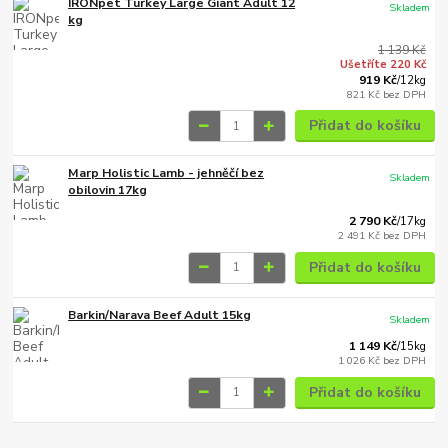
IRONpet Turkey Large Giant Adult 12
Skladem
kg
1 139 Kč
Ušetříte 220 Kč
919 Kč
/
12kg
821 Kč
bez DPH
Přidat do košíku
Marp Holistic Lamb - jehněčí bez
Skladem
obilovin 17kg
2 790 Kč
/
17kg
2 491 Kč
bez DPH
Přidat do košíku
Barkin/Narava Beef Adult 15kg
Skladem
1 149 Kč
/
15kg
1 026 Kč
bez DPH
Přidat do košíku