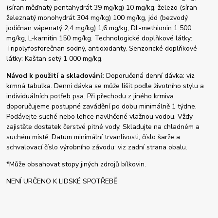
(síran měďnatý pentahydrát 39 mg/kg) 10 mg/kg, železo (síran
železnatý monohydrát 304 mg/kg) 100 mg/kg, jód (bezvodý
jodičnan vápenatý 2,4 mg/kg) 1,6 mg/kg, DL-methionin 1 500
mg/kg, L-karnitin 150 mg/kg. Technologické doplňkové látky:
Tripolyfosforečnan sodný, antioxidanty. Senzorické doplňkové
látky: Kaštan setý 1 000 mg/kg.
Návod k použití a skladování:
Doporučená denní dávka: viz
krmná tabulka. Denní dávka se může lišit podle životního stylu a
individuálních potřeb psa. Při přechodu z jiného krmiva
doporučujeme postupné zavádění po dobu minimálně 1 týdne.
Podávejte suché nebo lehce navlhčené vlažnou vodou. Vždy
zajistěte dostatek čerstvé pitné vody. Skladujte na chladném a
suchém místě. Datum minimální trvanlivosti, číslo šarže a
schvalovací číslo výrobního závodu: viz zadní strana obalu.
*Může obsahovat stopy jiných zdrojů bílkovin.
NENÍ URČENO K LIDSKÉ SPOTŘEBĚ