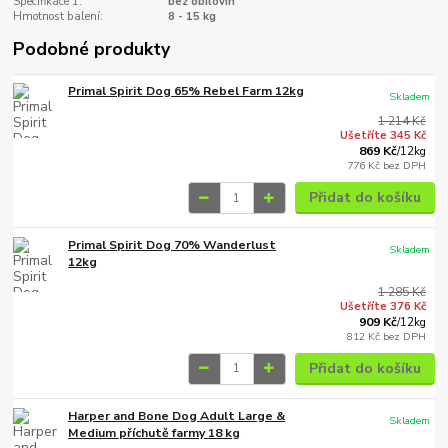
Specifikace 1:
bez obilovin
Hmotnost balení:
8 - 15 kg
Podobné produkty
Primal Spirit Dog 65% Rebel Farm 12kg
Skladem
1 214 Kč
Ušetříte 345 Kč
869 Kč
/
12kg
776 Kč
bez DPH
Přidat do košíku
Primal Spirit Dog 70% Wanderlust
Skladem
12kg
1 285 Kč
Ušetříte 376 Kč
909 Kč
/
12kg
812 Kč
bez DPH
Přidat do košíku
Harper and Bone Dog Adult Large &
Skladem
Medium příchutě farmy 18 kg