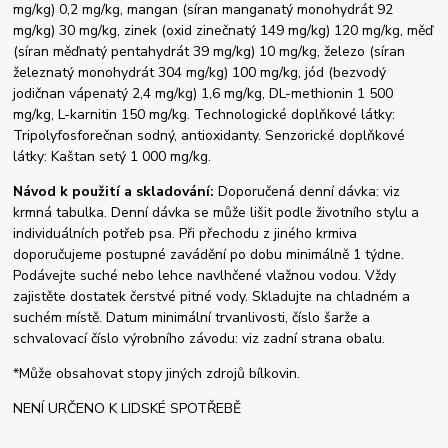
mg/kg) 0,2 mg/kg, mangan (síran manganatý monohydrát 92
mg/kg) 30 mg/kg, zinek (oxid zinečnatý 149 mg/kg) 120 mg/kg, měď
(síran měďnatý pentahydrát 39 mg/kg) 10 mg/kg, železo (síran
železnatý monohydrát 304 mg/kg) 100 mg/kg, jód (bezvodý
jodičnan vápenatý 2,4 mg/kg) 1,6 mg/kg, DL-methionin 1 500
mg/kg, L-karnitin 150 mg/kg. Technologické doplňkové látky:
Tripolyfosforečnan sodný, antioxidanty. Senzorické doplňkové
látky: Kaštan setý 1 000 mg/kg.
Návod k použití a skladování:
Doporučená denní dávka: viz
krmná tabulka. Denní dávka se může lišit podle životního stylu a
individuálních potřeb psa. Při přechodu z jiného krmiva
doporučujeme postupné zavádění po dobu minimálně 1 týdne.
Podávejte suché nebo lehce navlhčené vlažnou vodou. Vždy
zajistěte dostatek čerstvé pitné vody. Skladujte na chladném a
suchém místě. Datum minimální trvanlivosti, číslo šarže a
schvalovací číslo výrobního závodu: viz zadní strana obalu.
*Může obsahovat stopy jiných zdrojů bílkovin.
NENÍ URČENO K LIDSKÉ SPOTŘEBĚ