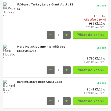
IRONpet Turkey Large Giant Adult 12
Skladem
kg
1 139 Kč
Ušetříte 220 Kč
919 Kč
/
12kg
821 Kč
bez DPH
Přidat do košíku
Marp Holistic Lamb - jehněčí bez
Skladem
obilovin 17kg
2 790 Kč
/
17kg
2 491 Kč
bez DPH
Přidat do košíku
Barkin/Narava Beef Adult 15kg
Skladem
1 149 Kč
/
15kg
1 026 Kč
bez DPH
Přidat do košíku