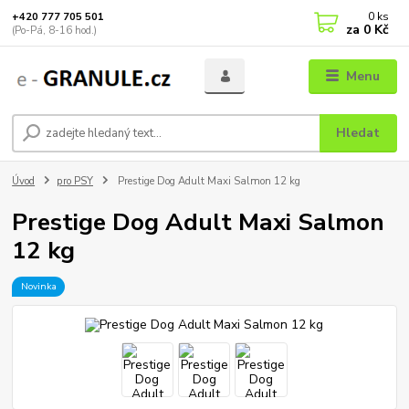
0
ks
+420 777 705 501
za
0 Kč
(Po-Pá, 8-16 hod.)
Menu
Hledat
Úvod
pro PSY
Prestige Dog Adult Maxi Salmon 12 kg
Prestige Dog Adult Maxi Salmon
12 kg
Novinka