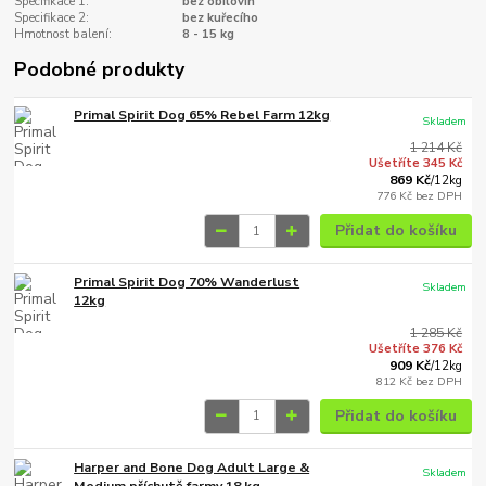
Specifikace 1:
bez obilovin
Specifikace 2:
bez kuřecího
Hmotnost balení:
8 - 15 kg
Podobné produkty
Primal Spirit Dog 65% Rebel Farm 12kg
Skladem
1 214 Kč
Ušetříte 345 Kč
869 Kč
/
12kg
776 Kč
bez DPH
Přidat do košíku
Primal Spirit Dog 70% Wanderlust
Skladem
12kg
1 285 Kč
Ušetříte 376 Kč
909 Kč
/
12kg
812 Kč
bez DPH
Přidat do košíku
Harper and Bone Dog Adult Large &
Skladem
Medium příchutě farmy 18 kg