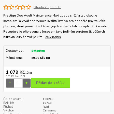
Ohodnotit produkt
Prestige Dog Adult Maintenance Maxi Losos s rýží a tapiokou je
kompletní a vyvážené vysoce kvalitní krmivo pro dospělé psy velkých
plemen, které pomáhá udržovat jejich zdraví, vitalitu a optimální kondici.
Receptura je připravena s lososem jako jediným zdrojem živočišných
bílkovin, díky čemuž je krm...
celý popis
Dostupnost
Skladem
Měrná cena
89,92 Kč / kg
1 079 Kč
/
12kg
963 Kč
bez DPH
Přidat do košíku
Číslo produktu:
100265
EAN kód:
19713
Příchuť:
Rybí
Výrobce:
Cennamo