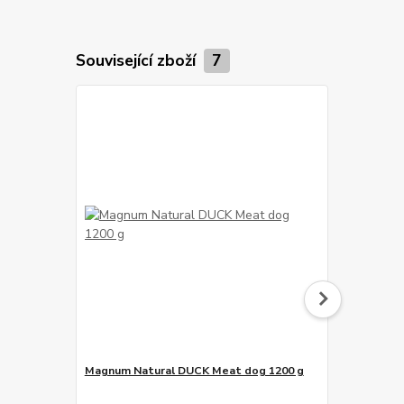
Související zboží
7
Magnum Natural DUCK Meat dog 1200 g
Magnum Duc
129 Kč