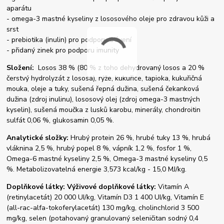
aparátu
- omega-3 mastné kyseliny z lososového oleje pro zdravou kůži a
srst
- prebiotika (inulin) pro podporu trávení
- přidaný zinek pro podporu imunity
Složení:
Losos 38 % (80 % z toho dehydrovaný losos a 20 %
čerstvý hydrolyzát z lososa), rýže, kukuřice, tapioka, kukuřičná
mouka, oleje a tuky, sušená řepná dužina, sušená čekanková
dužina (zdroj inulinu), lososový olej (zdroj omega-3 mastných
kyselin), sušená moučka z lusků karobu, minerály, chondroitin
sulfát 0,06 %, glukosamin 0,05 %.
Analytické složky:
Hrubý protein 26 %, hrubé tuky 13 %, hrubá
vláknina 2,5 %, hrubý popel 8 %, vápník 1,2 %, fosfor 1 %,
Omega-6 mastné kyseliny 2,5 %, Omega-3 mastné kyseliny 0,5
%. Metabolizovatelná energie 3,573 kcal/kg - 15,0 MJ/kg.
Doplňkové látky: Výživové doplňkové látky:
Vitamín A
(retinylacetát) 20 000 UI/kg, Vitamín D3 1 400 UI/kg, Vitamín E
(all-rac-alfa-tokoferylacetát) 130 mg/kg, cholinchlorid 3 500
mg/kg, selen (potahovaný granulovaný seleničitan sodný 0,4