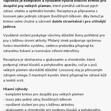
tapiokou je kompletní a vyvážené vysoce kvalitní krmivo pro
dospělé psy velkých plemen,
které pomáhá udržovat jejich
zdraví, vitalitu a optimální kondici. Receptura je připravena s
lososem jako jediným zdrojem živočišných bílkovin, díky čemuž je
krmivo velmi chutné a zároveň
dobře stravitelné i pro citlivější
jedince.
Vyvážené složení poskytuje všechny důležité živiny potřebné pro
psy s běžnou úrovní aktivity. Přidaný zinek podporuje správnou
funkci imunitního systému, zatímco prebiotika přispívají ke
zdravému trávení a rovnováze střevní mikroflóry.
Receptura je obohacena o glukosamin a chondroitin, které
podporují zdraví kloubů a pohybového aparátu, což je u psů
velkých plemen obzvláště důležité. Lososový olej je přirozeným
zdrojem omega-3 mastných kyselin, které přispívají ke zdravé kůži
a lesklé srsti.
Hlavní výhody:
- kompletní krmivo pro dospělé psy velkých plemen
- losos jako jediný zdroj živočišných bílkovin
- vyvážené složení pro psy s běžnou aktivitou
- glukosamin a chondroitin pro podporu kloubů a pohybového