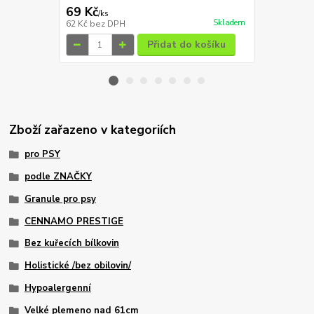
Ušetříte 20 K
69 Kč
109 Kč
/
ks
/
ks
Skladem
62 Kč
bez DPH
97 Kč
bez D
Přidat do košíku
Zboží zařazeno v kategoriích
pro PSY
podle ZNAČKY
Granule pro psy
CENNAMO PRESTIGE
Bez kuřecích bílkovin
Holistické /bez obilovin/
Hypoalergenní
Velké plemeno nad 61cm