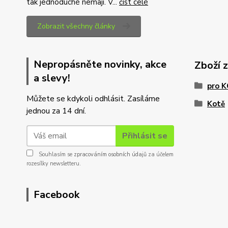
tak jednoduché nemají. V...
číst celé
Zobrazit všechny články
Nepropásněte novinky, akce
Zboží 
a slevy!
pro 
Můžete se kdykoli odhlásit. Zasíláme
Kotě
jednou za 14 dní.
Přihlásit se
Souhlasím se
zpracováním osobních údajů
za účelem
rozesílky newsletteru.
Facebook