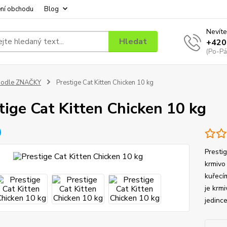
ní obchodu
Blog
Nevíte
Hledat
+420
(Po-Pá
podle ZNAČKY
Prestige Cat Kitten Chicken 10 kg
tige Cat Kitten Chicken 10 kg
Presti
krmivo
kuřecí
je krmi
jedince