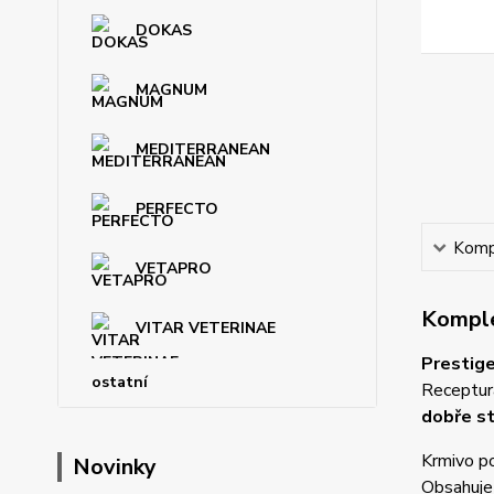
DOKAS
MAGNUM
MEDITERRANEAN
PERFECTO
Kompl
VETAPRO
Komple
VITAR VETERINAE
Prestige
ostatní
Receptura
dobře str
Krmivo po
Novinky
Obsahuje 