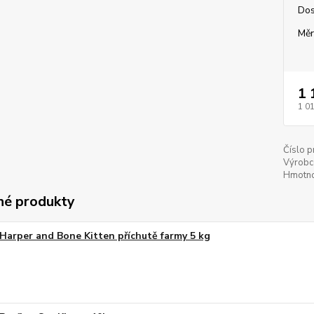
Dos
Měr
1 
1 0
Číslo p
Výrobc
Hmotno
é produkty
Harper and Bone Kitten příchutě farmy 5 kg