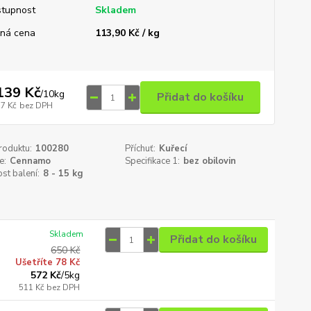
tupnost
Skladem
ná cena
113,90 Kč / kg
139 Kč
/
10kg
Přidat do košíku
17 Kč
bez DPH
roduktu:
100280
Příchuť:
Kuřecí
e:
Cennamo
Specifikace 1:
bez obilovin
st balení:
8 - 15 kg
Skladem
Přidat do košíku
650 Kč
Ušetříte 78 Kč
572 Kč
/
5kg
511 Kč
bez DPH