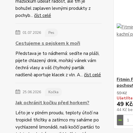
mazlíčkům udělat radost, ale trh je
bohužel zaplaven levnými produkty z
pochyb...
číst celé
01.07.2026
Pes
Cestujeme s pejskem k moři
Představa je to nádherná: sedíte na pláži,
pijete chlazený drink, mořský vánek vám
čechrá vlasy a váš čtyřnohý parťák
nadšeně aportuje klacek z vln. A...
číst celé
Fitmin 
pochout
25.06.2026
Kočka
59 Kč
Ušetříte
Jak ochránit kočku před horkem?
49 Kč
44 Kč
be
Léto je v plném proudu, teploty útočí na
tropické třicítky a zatímco my saháme po
vychlazené limonádě, naši kočičí parťáci to