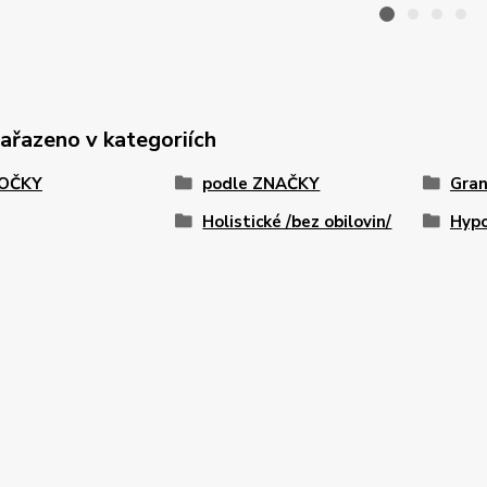
zařazeno v kategoriích
KOČKY
podle ZNAČKY
Gran
Holistické /bez obilovin/
Hypo