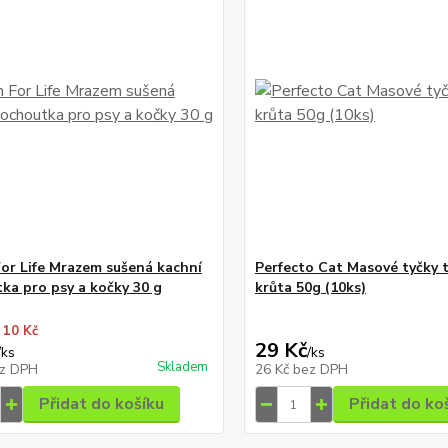
For Life Mrazem sušená kachní
Perfecto Cat Masové tyčky t
ka pro psy a kočky 30 g
krůta 50g (10ks)
 10 Kč
29 Kč
/
ks
/
ks
Skladem
z DPH
26 Kč
bez DPH
Přidat do košíku
Přidat do ko