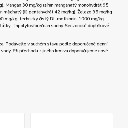
/kg), Mangan 30 mg/kg (síran manganatý monohydrát 95
an měďnatý (II) pentahydrát 42 mg/kg), Železo 95 mg/kg
000 mg/kg, technicky čistý DL-methionin: 1000 mg/kg,
látky: Tripolyfosforečnan sodný. Senzorické doplňkové
lka. Podávejte v suchém stavu podle doporučené denní
é vody. Při přechodu z jiného krmiva doporučujeme nové