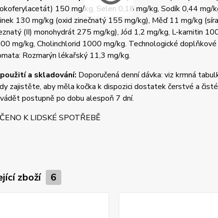
-tokoferylacetát) 150 mg/kg, Selen 0,18 mg/kg, Sodík 0,44 mg
Zinek 130 mg/kg (oxid zinečnatý 155 mg/kg), Měď 11 mg/kg (sír
leznatý (II) monohydrát 275 mg/kg), Jód 1,2 mg/kg, L-karnitin 1
400 mg/kg, Cholinchlorid 1000 mg/kg. Technologické doplňkové 
romata: Rozmarýn lékařský 11,3 mg/kg.
použití a skladování:
Doporučená denní dávka: viz krmná tabu
dy zajistěte, aby měla kočka k dispozici dostatek čerstvé a čist
avádět postupně po dobu alespoň 7 dní.
ČENO K LIDSKÉ SPOTŘEBĚ
jící zboží
6