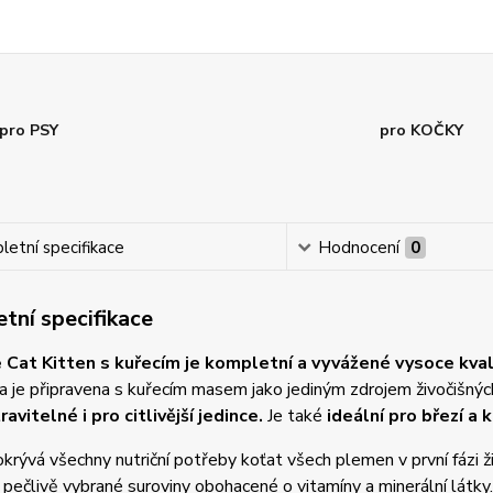
pro PSY
pro KOČKY
etní specifikace
Hodnocení
0
tní specifikace
 Cat Kitten s kuřecím je kompletní a vyvážené vysoce kval
 je připravena s kuřecím masem jako jediným zdrojem živočišných
avitelné i pro citlivější jedince.
Je také
ideální pro březí a k
krývá všechny nutriční potřeby koťat všech plemen v první fázi ži
pečlivě vybrané suroviny obohacené o vitamíny a minerální látky.