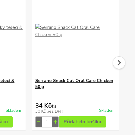
elecí &
Serrano Snack Cat Oral Care Chicken
Ha
50 g
mě
34 Kč
49
/
ks
Skladem
Skladem
30 Kč
bez DPH
44
šíku
Přidat do košíku