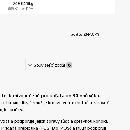
749 Kč
/
8kg
669 Kč
bez DPH
podle ZNAČKY
Související zboží
6
itní krmivo určené pro koťata od 30 dnů věku.
 bílkovin, díky čemuž je krmivo velmi chutné a zároveň
ojící kočky.
vota a podporuje jejich zdravý růst a správnou kondici.
 Přidaná prebiotika (FOS, Bio MOS) a inulin podporují