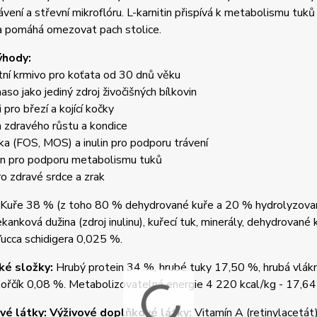
ávení a střevní mikroflóru. L-karnitin přispívá k metabolismu tuků
ra pomáhá omezovat pach stolice.
ýhody:
ní krmivo pro koťata od 30 dnů věku
maso jako jediný zdroj živočišných bílkovin
 pro březí a kojící kočky
 zdravého růstu a kondice
ika (FOS, MOS) a inulin pro podporu trávení
tin pro podporu metabolismu tuků
pro zdravé srdce a zrak
Kuře 38 % (z toho 80 % dehydrované kuře a 20 % hydrolyzované 
kanková dužina (zdroj inulinu), kuřecí tuk, minerály, dehydrovan
ucca schidigera 0,025 %.
ké složky:
Hrubý protein 34 %, hrubé tuky 17,50 %, hrubá vlákn
ořčík 0,08 %. Metabolizovatelná energie 4 220 kcal/kg - 17,64
é látky: Výživové doplňkové látky:
Vitamín A (retinylacetá