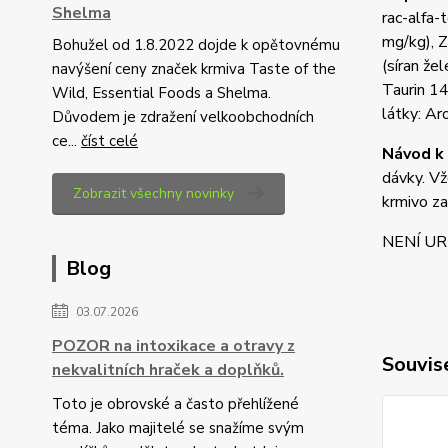
Shelma
rac-alfa
mg/kg), 
Bohužel od 1.8.2022 dojde k opětovnému
(síran že
navýšení ceny značek krmiva Taste of the
Taurin 1
Wild, Essential Foods a Shelma.
látky: A
Důvodem je zdražení velkoobchodních
ce...
číst celé
Návod k 
dávky. Vž
Zobrazit všechny novinky
krmivo z
NENÍ UR
Blog
03.07.2026
POZOR na intoxikace a otravy z
Souvise
nekvalitních hraček a doplňků.
Toto je obrovské a často přehlížené
téma. Jako majitelé se snažíme svým