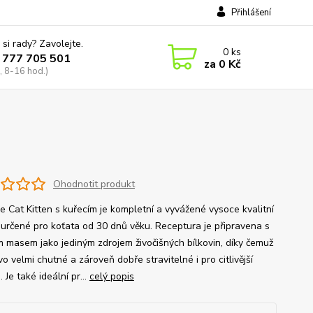
Přihlášení
 si rady? Zavolejte.
0
ks
 777 705 501
za
0 Kč
, 8-16 hod.)
Ohodnotit produkt
ge Cat Kitten s kuřecím je kompletní a vyvážené vysoce kvalitní
 určené pro koťata od 30 dnů věku. Receptura je připravena s
m masem jako jediným zdrojem živočišných bílkovin, díky čemuž
vo velmi chutné a zároveň dobře stravitelné i pro citlivější
. Je také ideální pr...
celý popis