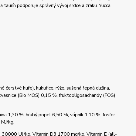
 a taurín podporuje správný vývoj srdce a zraku. Yucca
čerstvé kuře), kukuřice, rýže, sušená řepná dužina,
é kvasnice (Bio MOS) 0,15 %, fruktooligosacharidy (FOS)
ina 1,30 %, hrubý popel 6,50 %, vápník 1,10 %, fosfor
 MJ/kg.
t) 30000 Ul/kg, Vitamín D3 1700 mg/kg, Vitamín E (all-