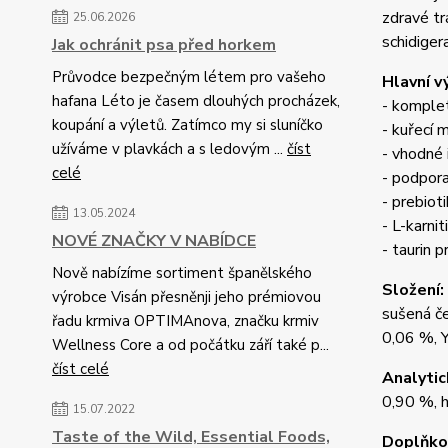
zdravé tr
25.06.2026
schidige
Jak ochránit psa před horkem
Průvodce bezpečným létem pro vašeho
Hlavní v
hafana Léto je časem dlouhých procházek,
- komplet
koupání a výletů. Zatímco my si sluníčko
- kuřecí 
užíváme v plavkách a s ledovým ...
číst
- vhodné i
celé
- podpora
- prebiot
13.05.2024
- L-karni
NOVÉ ZNAČKY V NABÍDCE
- taurin 
Nově nabízíme sortiment španělského
Složení:
výrobce Visán přesněnji jeho prémiovou
sušená če
řadu krmiva OPTIMAnova, značku krmiv
0,06 %, Y
Wellness Core a od počátku září také p...
číst celé
Analytic
0,90 %, h
15.07.2022
Taste of the Wild, Essential Foods,
Doplňkov