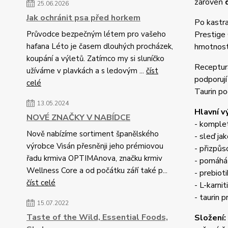
zároveň
25.06.2026
Jak ochránit psa před horkem
Po kastra
Průvodce bezpečným létem pro vašeho
Prestige 
hafana Léto je časem dlouhých procházek,
hmotnost 
koupání a výletů. Zatímco my si sluníčko
Receptura
užíváme v plavkách a s ledovým ...
číst
podporují
celé
Taurin po
13.05.2024
Hlavní v
NOVÉ ZNAČKY V NABÍDCE
- komplet
Nově nabízíme sortiment španělského
- sleď jak
výrobce Visán přesněnji jeho prémiovou
- přizpůs
řadu krmiva OPTIMAnova, značku krmiv
- pomáhá
Wellness Core a od počátku září také p...
- prebiot
číst celé
- L-karni
- taurin 
15.07.2022
Taste of the Wild, Essential Foods,
Složení: