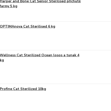
Harper and Bone Cat Senior Sterilised příchutě
farmy 5 kg
OPTIMAnova Cat Sterilised 6 kg
Wellness Cat Sterilized Ocean losos a tunak 4
kg
Profine Cat Sterilized 10kg