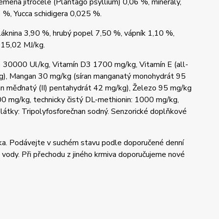
 semena jitrocele (Plantago psyllium) 0,06 %, minerály,
 %, Yucca schidigera 0,025 %.
láknina 3,90 %, hrubý popel 7,50 %, vápník 1,10 %,
 15,02 MJ/kg.
t) 30000 Ul/kg, Vitamín D3 1700 mg/kg, Vitamín E (all-
/kg), Mangan 30 mg/kg (síran manganatý monohydrát 95
an měďnatý (II) pentahydrát 42 mg/kg), Železo 95 mg/kg
000 mg/kg, technicky čistý DL-methionin: 1000 mg/kg,
látky: Tripolyfosforečnan sodný. Senzorické doplňkové
lka. Podávejte v suchém stavu podle doporučené denní
é vody. Při přechodu z jiného krmiva doporučujeme nové