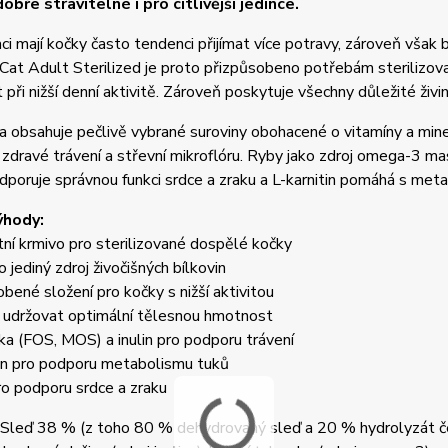
dobře stravitelné i pro citlivější jedince.
ci mají kočky často tendenci přijímat více potravy, zároveň však 
Cat Adult Sterilized je proto přizpůsobeno potřebám sterilizo
při nižší denní aktivitě. Zároveň poskytuje všechny důležité živin
 obsahuje pečlivě vybrané suroviny obohacené o vitamíny a minerá
 zdravé trávení a střevní mikroflóru. Ryby jako zdroj omega-3 mast
dporuje správnou funkci srdce a zraku a L-karnitin pomáhá s me
ýhody:
ní krmivo pro sterilizované dospělé kočky
o jediný zdroj živočišných bílkovin
obené složení pro kočky s nižší aktivitou
 udržovat optimální tělesnou hmotnost
ika (FOS, MOS) a inulin pro podporu trávení
tin pro podporu metabolismu tuků
pro podporu srdce a zraku
Sleď 38 % (z toho 80 % dehydrovaný sleď a 20 % hydrolyzát čers