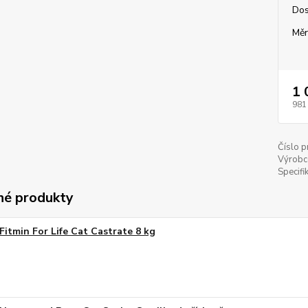
Dos
Měr
1 
981
Číslo p
Výrobc
Specifi
é produkty
Fitmin For Life Cat Castrate 8 kg