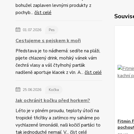
bohužel zaplaven levnými produkty z
pochyb...
číst celé
Souvise
01.07.2026
Pes
Cestujeme s pejskem k moři
Představa je to nádherná: sedíte na pláži,
pijete chlazený drink, mořský vánek vám
čechrá vlasy a váš čtyřnohý parťák
nadšeně aportuje klacek z vln. A...
číst celé
25.06.2026
Kočka
Jak ochránit kočku před horkem?
Léto je v plném proudu, teploty útočí na
tropické třicítky a zatímco my saháme po
Fitmin 
vychlazené limonádě, naši kočičí parťáci to
pochout
tak jednoduché nemají. V...
číst celé