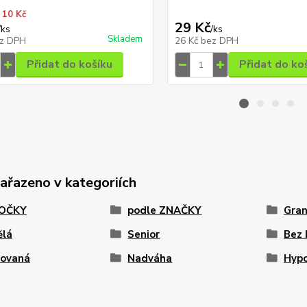
 10 Kč
29 Kč
/
ks
/
ks
Skladem
z DPH
26 Kč
bez DPH
Přidat do košíku
Přidat do ko
zařazeno v kategoriích
KOČKY
podle ZNAČKY
Gran
ělá
Senior
Bez 
rovaná
Nadváha
Hypo