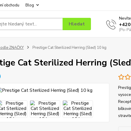
ní obchodu
Blog
Nevíte
Hledat
+420
(Po-Pá
podle ZNAČKY
Prestige Cat Sterilized Herring (Sleď) 10 kg
tige Cat Sterilized Herring (Sleď
Presti
vysoce 
Recept
bílkov
stravit