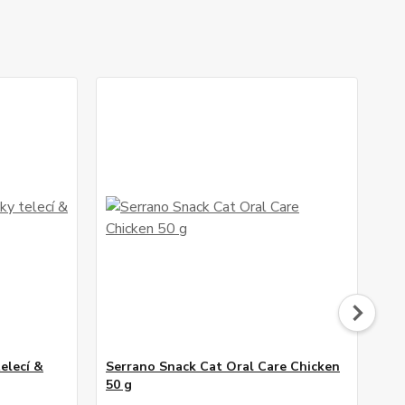
elecí &
Serrano Snack Cat Oral Care Chicken
Ha
50 g
mě