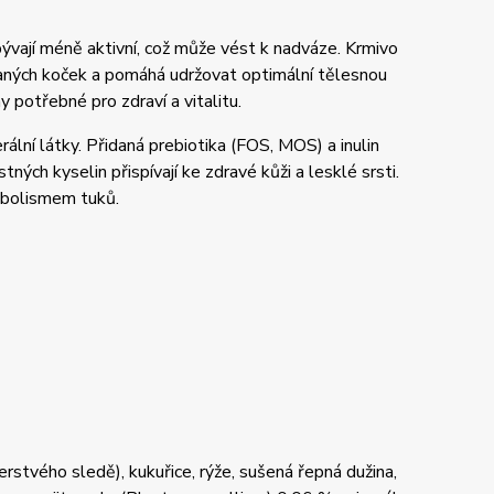
bývají méně aktivní, což může vést k nadváze. Krmivo
vaných koček a pomáhá udržovat optimální tělesnou
y potřebné pro zdraví a vitalitu.
lní látky. Přidaná prebiotika (FOS, MOS) a inulin
ných kyselin přispívají ke zdravé kůži a lesklé srsti.
tabolismem tuků.
tvého sledě), kukuřice, rýže, sušená řepná dužina,