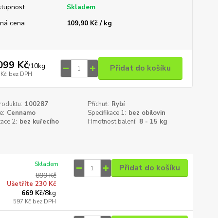
tupnost
Skladem
ná cena
109,90 Kč / kg
099 Kč
/
10kg
Přidat do košíku
 Kč
bez DPH
roduktu:
100287
Příchuť:
Rybí
e:
Cennamo
Specifikace 1:
bez obilovin
kace 2:
bez kuřecího
Hmotnost balení:
8 - 15 kg
Skladem
Přidat do košíku
899 Kč
Ušetříte 230 Kč
669 Kč
/
8kg
597 Kč
bez DPH