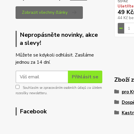
59 Kč
Ušetříte
49 Kč
Zobrazit všechny články
44 Kč
be
Nepropásněte novinky, akce
a slevy!
Můžete se kdykoli odhlásit. Zasíláme
jednou za 14 dní.
Přihlásit se
Zboží 
Souhlasím se
zpracováním osobních údajů
za účelem
pro 
rozesílky newsletteru.
Dosp
Facebook
Kast