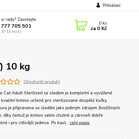
Přihlášení
 si rady? Zavolejte.
0
ks
 777 705 501
za
0 Kč
, 8-16 hod.)
) 10 kg
Ohodnotit produkt
ge Cat Adult Sterilized se sleďem je kompletní a vyvážené
kvalitní krmivo určené pro sterilizované dospělé kočky.
ura je připravena se sleděm jako jediným zdrojem živočišných
in, díky čemuž je krmivo velmi chutné a zároveň dobře
elné i pro citlivější jedince. Po kast...
celý popis