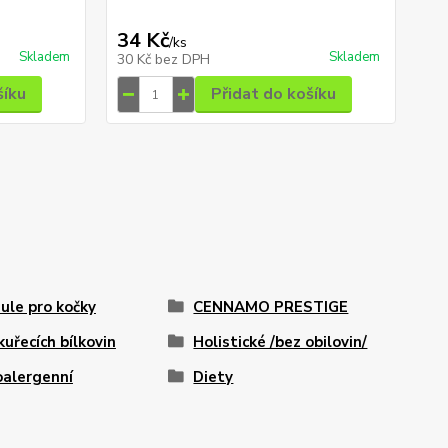
34 Kč
49
/
ks
Skladem
Skladem
30 Kč
bez DPH
44
šíku
Přidat do košíku
ule pro kočky
CENNAMO PRESTIGE
kuřecích bílkovin
Holistické /bez obilovin/
alergenní
Diety