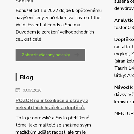
Shelma
sušená če
dehydrova
Bohužel od 1.8.2022 dojde k opětovnému
navýšení ceny značek krmiva Taste of the
Analytic
Wild, Essential Foods a Shelma.
fosfor 0,
Důvodem je zdražení velkoobchodních
ce...
číst celé
Doplňkov
rac-alfa
mg/kg), 
Zobrazit všechny novinky
(síran že
Taurin 1
látky: A
Blog
Návod k 
03.07.2026
dávky. Vž
POZOR na intoxikace a otravy z
krmivo z
nekvalitních hraček a doplňků.
NENÍ UR
Toto je obrovské a často přehlížené
téma. Jako majitelé se snažíme svým
mazlíčkům udělat radost, ale trh je