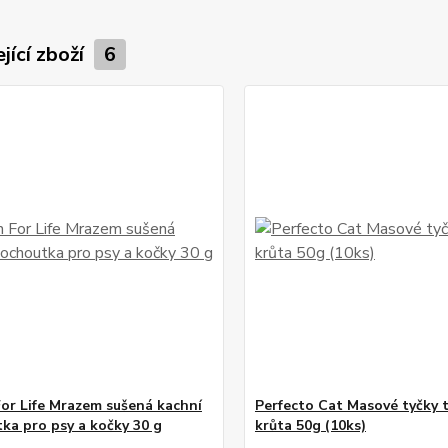
jící zboží
6
For Life Mrazem sušená kachní
Perfecto Cat Masové tyčky t
ka pro psy a kočky 30 g
krůta 50g (10ks)