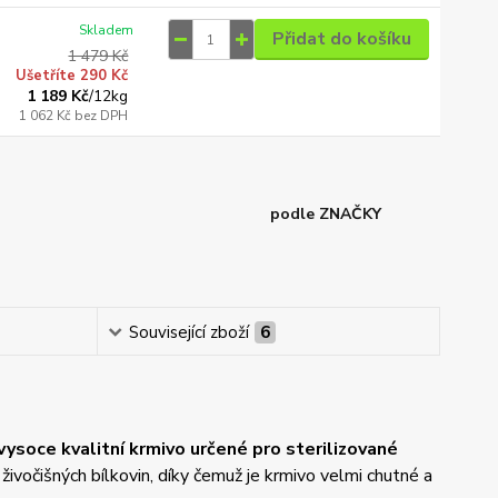
Skladem
Přidat do košíku
1 479 Kč
Ušetříte 290 Kč
1 189 Kč
/
12kg
1 062 Kč
bez DPH
podle ZNAČKY
Související zboží
6
ysoce kvalitní krmivo určené pro sterilizované
ivočišných bílkovin, díky čemuž je krmivo velmi chutné a