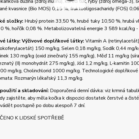
kanková dužina (zdroj inulinu), kuřecí tuk, ryby (zdroj omega-3),
né kvasnice (Bio MOS) 0,15 %, fruktooligosacharidy (FOS) 0,06
ké složky:
Hrubý protein 33,50 %, hrubé tuky 10,50 %, hrubá v
90 %, hořčík 0,08 %. Metabolizovatelná energie 3 589 kcal/kg -
é látky: Výživové doplňkové látky:
Vitamín A (retinylacetá
-tokoferylacetát) 150 mg/kg, Selen 0,18 mg/kg, Sodík 0,44 mg
Zinek 130 mg/kg (oxid zinečnatý 155 mg/kg), Měď 11 mg/kg (sír
leznatý (II) monohydrát 275 mg/kg), Jód 1,2 mg/kg, L-karnitin 1
400 mg/kg, Cholinchlorid 1000 mg/kg. Technologické doplňkové 
romata: Rozmarýn lékařský 11,3 mg/kg.
použití a skladování:
Doporučená denní dávka: viz krmná tabu
dy zajistěte, aby měla kočka k dispozici dostatek čerstvé a čist
avádět postupně po dobu alespoň 7 dní.
ČENO K LIDSKÉ SPOTŘEBĚ