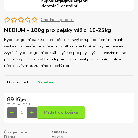
Ohodnotit produkt
MEDIUM - 180g pro pejsky vážící 10-25kg
Hypoalergenní pamlsek pro péči o zdravý chrup, posílení imunitního
systému a vyváženou střevní mikroflóru. dentální tyčinky pro psy na
žvýkání hypoalergenní dentální tyčinky pro psy s rýží a hovězím masem
pro zdravý chrup a svěží dech pomáhá bojovat proti zubnímu plaku
předchází vzniku zubního k...
celý popis
Dostupnost
Skladem
89 Kč
/
ks
79 Kč
bez DPH
Přidat do košíku
Číslo produktu:
100014a
Příchuť:
Hovězí