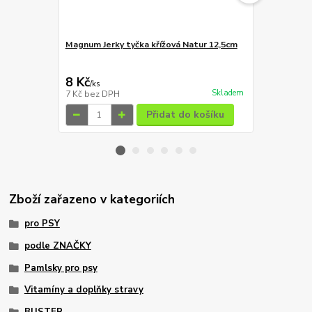
Magnum Jerky tyčka křížová Natur 12,5cm
Magnum Jerk
8 Kč
8 Kč
/
ks
/
ks
Skladem
7 Kč
bez DPH
7 Kč
bez DP
Přidat do košíku
Zboží zařazeno v kategoriích
pro PSY
podle ZNAČKY
Pamlsky pro psy
Vitamíny a doplňky stravy