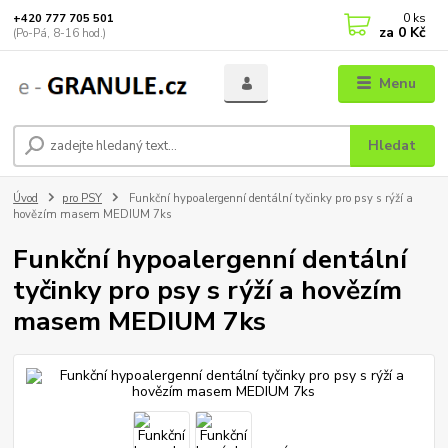
0
ks
+420 777 705 501
za
0 Kč
(Po-Pá, 8-16 hod.)
Menu
Hledat
Úvod
pro PSY
Funkční hypoalergenní dentální tyčinky pro psy s rýží a
hovězím masem MEDIUM 7ks
Funkční hypoalergenní dentální
tyčinky pro psy s rýží a hovězím
masem MEDIUM 7ks