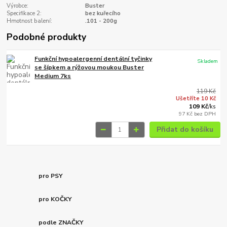
Výrobce:
Buster
Specifikace 2:
bez kuřecího
Hmotnost balení:
.101 - 200g
Podobné produkty
Funkční hypoalergenní dentální tyčinky
Skladem
se šípkem a rýžovou moukou Buster
Medium 7ks
119 Kč
Ušetříte 10 Kč
109 Kč
/
ks
97 Kč
bez DPH
Přidat do košíku
pro PSY
pro KOČKY
podle ZNAČKY