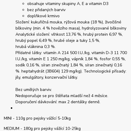
obsahuje vitaminy skupiny A, E a vitamin D3
bez přidaných barviv
doplňkové krmivo
Složení: kukuřičná mouka, rýžová mouka (18 %), živočišné
bílkoviny (min. 4 % hovězího masa), hydrolyzované bílkoviny
Analytické složení: vlhkost 13,76 %, hrubý protein 6,97 %,
hrubý popel 6,49 %, hrubé oleje a tuky 1,5 %,
hrubá vláknina 0,3 %.
Přídatné látky: vitamín A 214 500 I.U./kg, vitamín D-3 11 700
I.U./kg, vitamín E 1 250 mg/kg, vápník 1,84 %, fosfor 0,55 %,
sodík 0,16 %, síran zinečnatý 1,84 %, síran zinečnatý 0,16
%. heptahydrát (3B604) 129 mg/kg). Technologické přísady:
jíly, emulgátory, konzervační látky.
Bez umělých barviv.
Nedoporučuje se pro štěňata mladší než 4 měsíce.
Doporučení dávkování: max 2 dentálky denně.
MINI - 110g pro pejsky vážící 5-10kg
MEDIUM - 180g pro pejsky vážící 10-25kg