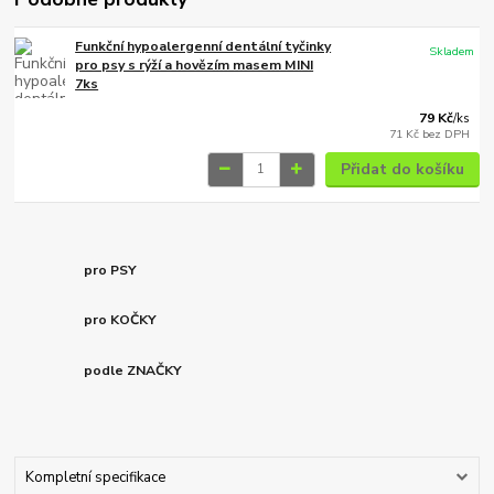
Funkční hypoalergenní dentální tyčinky
Skladem
pro psy s rýží a hovězím masem MINI
7ks
79 Kč
/
ks
71 Kč
bez DPH
Přidat do košíku
pro PSY
pro KOČKY
podle ZNAČKY
Kompletní specifikace