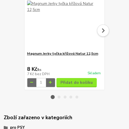
Magnum Jerky tyčka křížová Natur 12,5cm
Magnum Jerk
8 Kč
8 Kč
/
ks
/
ks
Skladem
7 Kč
bez DPH
7 Kč
bez DP
Přidat do košíku
Zboží zařazeno v kategoriích
pro PSY