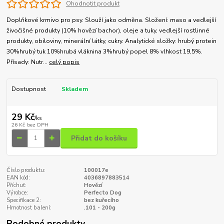
Ohodnotit produkt
Doplňkové krmivo pro psy. Slouží jako odměna. Složení: maso a vedlejší
živočišné produkty (10% hovězí bachor), oleje a tuky, vedlejší rostlinné
produkty, obiloviny, minerální látky, cukry. Analytické složky: hrubý protein
30%hrubý tuk 10%hrubá vláknina 3%hrubý popel 8% vlhkost 19,5%.
Přísady: Nutr...
celý popis
Dostupnost
Skladem
29 Kč
/
ks
26 Kč
bez DPH
Přidat do košíku
Číslo produktu:
100017e
EAN kód:
4036897883514
Příchuť:
Hovězí
Výrobce:
Perfecto Dog
Specifikace 2:
bez kuřecího
Hmotnost balení:
.101 - 200g
Podobné produkty