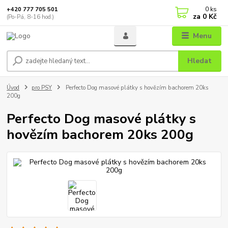
0
ks
+420 777 705 501
za
0 Kč
(Po-Pá, 8-16 hod.)
Menu
Hledat
Úvod
pro PSY
Perfecto Dog masové plátky s hovězím bachorem 20ks
200g
Perfecto Dog masové plátky s
hovězím bachorem 20ks 200g