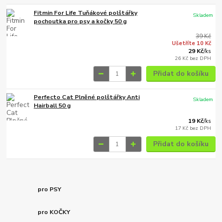
Fitmin For Life Tuňákové polštářky
Skladem
pochoutka pro psy a kočky 50 g
39 Kč
Ušetříte 10 Kč
29 Kč
/
ks
26 Kč
bez DPH
Přidat do košíku
Perfecto Cat Plněné polštářky Anti
Skladem
Hairball 50 g
19 Kč
/
ks
17 Kč
bez DPH
Přidat do košíku
pro PSY
pro KOČKY