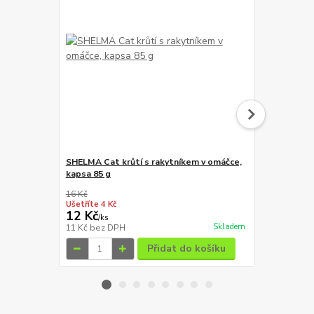
SHELMA Cat krůtí s rakytníkem v omáčce,
SHELMA Cat k
kapsa 85 g
omáčce, kap
16 Kč
16 Kč
Ušetříte 4 Kč
Ušetříte 4 Kč
12 Kč
12 Kč
/
ks
/
ks
Skladem
11 Kč
bez DPH
11 Kč
bez D
Přidat do košíku