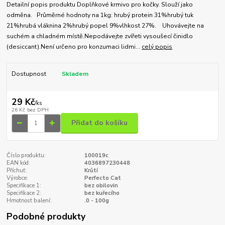
Detailní popis produktu Doplňkové krmivo pro kočky. Slouží jako
odměna. Průměrné hodnoty na 1kg: hrubý protein 31%hrubý tuk
21%hrubá vláknina 2%hrubý popel 9%vlhkost 27%. Uhovávejte na
suchém a chladném místě.Nepodávejte zvířeti vysoušecí činidlo
(desiccant).Není určeno pro konzumaci lidmi...
celý popis
Dostupnost
Skladem
29 Kč
/
ks
26 Kč
bez DPH
Přidat do košíku
Číslo produktu:
100019c
EAN kód:
4036897230448
Příchuť:
Krůtí
Výrobce:
Perfecto Cat
Specifikace 1:
bez obilovin
Specifikace 2:
bez kuřecího
Hmotnost balení:
.0 - 100g
Podobné produkty