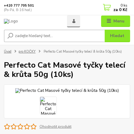
0
ks
+420 777 705 501
za
0 Kč
(Po-Pá, 8-16 hod.)
Menu
Hledat
Úvod
pro KOČKY
Perfecto Cat Masové tyčky telecí & krůta 50g (10ks)
Perfecto Cat Masové tyčky telecí
& krůta 50g (10ks)
Ohodnotit produkt