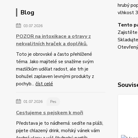
hrubý po
Blog
vlhkost 
Tento pa
03.07.2026
Zajistěte
POZOR na intoxikace a otravy z
Skladujte
nekvalitních hraček a doplňků.
Otevřený
Toto je obrovské a často přehlížené
téma. Jako majitelé se snažíme svým
mazlíčkům udělat radost, ale trh je
bohužel zaplaven levnými produkty z
pochyb...
číst celé
Souvise
01.07.2026
Pes
Cestujeme s pejskem k moři
Představa je to nádherná: sedíte na pláži,
pijete chlazený drink, mořský vánek vám