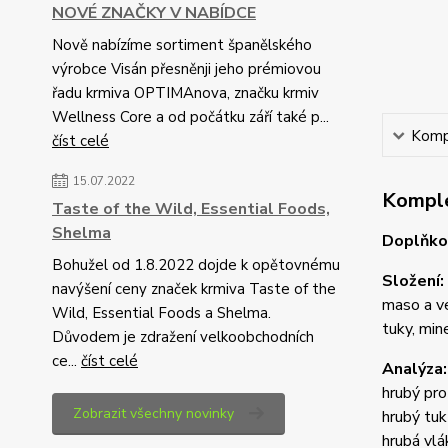
NOVÉ ZNAČKY V NABÍDCE
Nově nabízíme sortiment španělského
výrobce Visán přesněnji jeho prémiovou
řadu krmiva OPTIMAnova, značku krmiv
Wellness Core a od počátku září také p...
Kompl
číst celé
15.07.2022
Komple
Taste of the Wild, Essential Foods,
Shelma
Doplňkov
Bohužel od 1.8.2022 dojde k opětovnému
Složení:
navýšení ceny značek krmiva Taste of the
maso a ve
Wild, Essential Foods a Shelma.
tuky, mine
Důvodem je zdražení velkoobchodních
ce...
číst celé
Analýza:
hrubý pr
Zobrazit všechny novinky
hrubý tu
hrubá vl