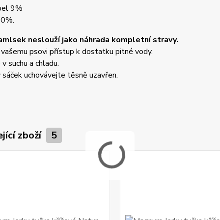
pel 9%
30%.
mlsek neslouží jako náhrada kompletní stravy.
 vašemu psovi přístup k dostatku pitné vody.
 v suchu a chladu.
 sáček uchovávejte těsně uzavřen.
jící zboží
5