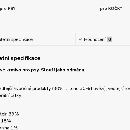
pro PSY
pro KOČKY
etní specifikace
Hodnocení
0
tní specifikace
é krmivo pro psy. Slouží jako odměna.
dlejší živočišné produkty (80%, z toho 30% hovězí), vedlejší rost
rální látky.
otein 39%
k 18%
áknina 1%