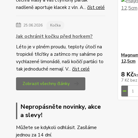
čechrá vlasy a váš čtyřnohý parťák
nadšeně aportuje klacek z vln. A...
číst celé
25.06.2026
Kočka
Jak ochránit kočku před horkem?
Léto je v plném proudu, teploty útočí na
tropické třicítky a zatímco my saháme po
Magnum 
12,5cm
vychlazené limonádě, naši kočičí parťáci to
tak jednoduché nemají. V...
číst celé
8 Kč
/
k
7 Kč
bez
Zobrazit všechny články
Nepropásněte novinky, akce
a slevy!
Můžete se kdykoli odhlásit. Zasíláme
jednou za 14 dní.