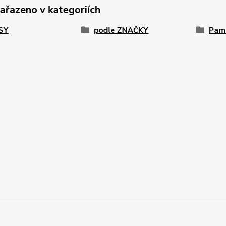
zařazeno v kategoriích
PSY
podle ZNAČKY
Paml