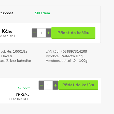
tupnost
Skladem
 Kč
/
ks
Přidat do košíku
Kč
bez DPH
roduktu:
100018a
EAN kód:
4036897314209
Hovězí
Výrobce:
Perfecto Dog
kace 2:
bez kuřecího
Hmotnost balení:
.0 - 100g
Přidat do košíku
Skladem
79 Kč
/
ks
71 Kč
bez DPH