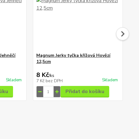
Jehněčí
Magnum Jerky tyčka křížová Hovězí
Ho
12,5cm
182
Uše
8 Kč
1
/
ks
Skladem
Skladem
7 Kč
bez DPH
14
šíku
Přidat do košíku