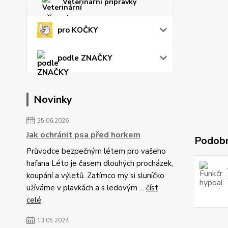
Veterinární přípravky
pro KOČKY
podle ZNAČKY
Novinky
25.06.2026
Jak ochránit psa před horkem
Podobn
Průvodce bezpečným létem pro vašeho
hafana Léto je časem dlouhých procházek,
koupání a výletů. Zatímco my si sluníčko
užíváme v plavkách a s ledovým ...
číst
celé
13.05.2024