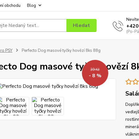
ní obchodu
Blog
Nevíte
Hledat
+420
(Po-Pá
ro PSY
Perfecto Dog masové tyčky hovězí 8ks 88g
ecto Dog masové tyčky hovězí 8
39 Kč
- 8 %
Salá
Doplňk
vedlejš
rostlin
minerá
vlákni