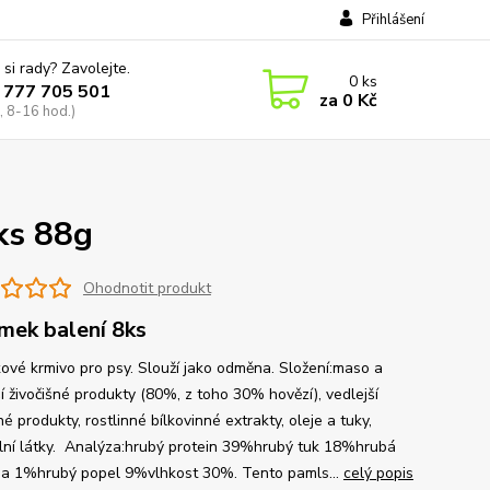
Přihlášení
 si rady? Zavolejte.
0
ks
 777 705 501
za
0 Kč
, 8-16 hod.)
ks 88g
Ohodnotit produkt
mek balení 8ks
ové krmivo pro psy. Slouží jako odměna. Složení:maso a
í živočišné produkty (80%, z toho 30% hovězí), vedlejší
né produkty, rostlinné bílkovinné extrakty, oleje a tuky,
lní látky. Analýza:hrubý protein 39%hrubý tuk 18%hrubá
na 1%hrubý popel 9%vlhkost 30%. Tento pamls...
celý popis