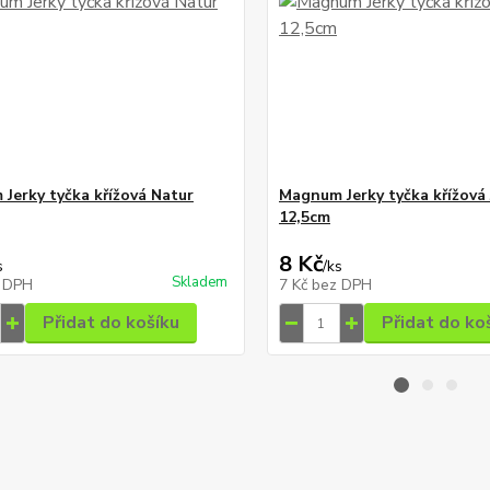
Jerky tyčka křížová Natur
Magnum Jerky tyčka křížová 
12,5cm
8 Kč
s
/
ks
Skladem
 DPH
7 Kč
bez DPH
Přidat do košíku
Přidat do ko