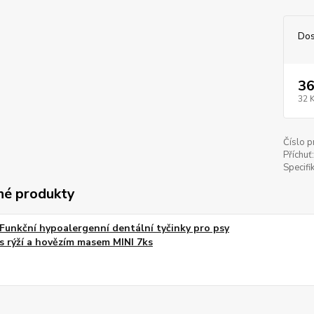
Dos
36
32 
Číslo p
Příchuť:
Specifi
é produkty
Funkční hypoalergenní dentální tyčinky pro psy
s rýží a hovězím masem MINI 7ks