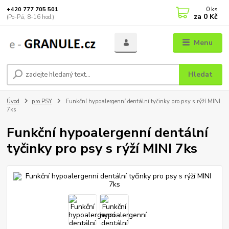
0
ks
+420 777 705 501
za
0 Kč
(Po-Pá, 8-16 hod.)
Menu
Hledat
Úvod
pro PSY
Funkční hypoalergenní dentální tyčinky pro psy s rýží MINI
7ks
Funkční hypoalergenní dentální
tyčinky pro psy s rýží MINI 7ks