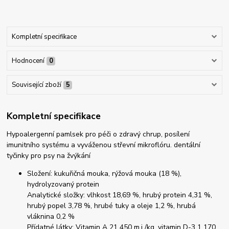
Kompletní specifikace
Hodnocení
0
Související zboží
5
Kompletní specifikace
Hypoalergenní pamlsek pro péči o zdravý chrup, posílení
imunitního systému a vyváženou střevní mikroflóru. dentální
tyčinky pro psy na žvýkání
Složení: kukuřičná mouka, rýžová mouka (18 %),
hydrolyzovaný protein
Analytické složky: vlhkost 18,69 %, hrubý protein 4,31 %,
hrubý popel 3,78 %, hrubé tuky a oleje 1,2 %, hrubá
vláknina 0,2 %
Přídatné látky: Vitamin A 21 450 m.j./kg, vitamin D-3 1 170