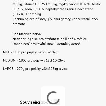
m.j./kg, vitamin E 1 250 m.j./kg, mg/kg, vápník 0,82 %, fosfor
0,17 %, sodík 0,13 %, heptahydrát síranu zinečnatého
(3B604) 122 mg/kg
Technologické přísady: jíly, emulgátory, konzervační látky,
aromata
Bez umělých barviv.
Nedoporučuje se pro štěňata mladší než 4 měsíce.
Doporučení dávkování: max 2 dentálky denně.
MINI - 110g pro pejsky vážící 5-10kg
MEDIUM - 180g pro pejsky vážící 10-25kg
LARGE - 270g pro pejsky vážící 25kg a více
Související zboží
5