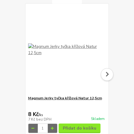
Magnum Jerky tyčka křížová Natur 12,5cm
Magnum Jerk
8 Kč
8 Kč
/
ks
/
ks
Skladem
7 Kč
bez DPH
7 Kč
bez DP
Přidat do košíku