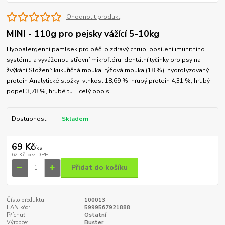
Ohodnotit produkt
MINI - 110g pro pejsky vážící 5-10kg
Hypoalergenní pamlsek pro péči o zdravý chrup, posílení imunitního
systému a vyváženou střevní mikroflóru. dentální tyčinky pro psy na
žvýkání Složení: kukuřičná mouka, rýžová mouka (18 %), hydrolyzovaný
protein Analytické složky: vlhkost 18,69 %, hrubý protein 4,31 %, hrubý
popel 3,78 %, hrubé tu...
celý popis
Dostupnost
Skladem
69 Kč
/
ks
62 Kč
bez DPH
Přidat do košíku
Číslo produktu:
100013
EAN kód:
5999567921888
Příchuť:
Ostatní
Výrobce:
Buster