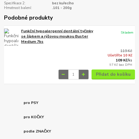
Specifikace 2:
bez kuřecího
Hmotnost balení:
.101 - 200g
Podobné produkty
Funkční hypoalergenní dentální tyčinky
Skladem
se šípkem a rýžovou moukou Buster
Medium 7ks
119 Kč
Ušetříte 10 Kč
109 Kč
/
ks
97 Kč
bez DPH
Přidat do košíku
pro PSY
pro KOČKY
podle ZNAČKY