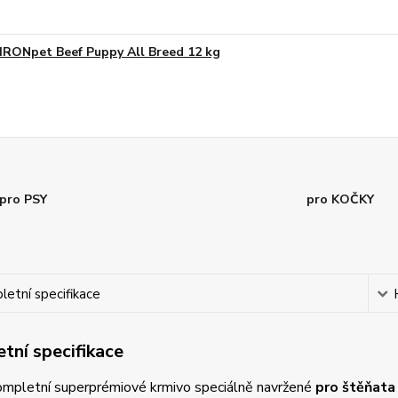
IRONpet Beef Puppy All Breed 12 kg
pro PSY
pro KOČKY
etní specifikace
tní specifikace
kompletní
superprémiové krmivo
speciálně navržené
pro štěňata