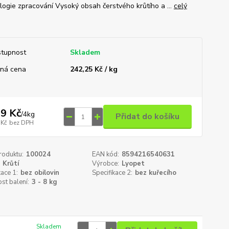
logie zpracování Vysoký obsah čerstvého krůtího a ...
celý
tupnost
Skladem
ná cena
242,25 Kč / kg
9 Kč
/
4kg
Přidat do košíku
 Kč
bez DPH
roduktu:
100024
EAN kód:
8594216540631
Krůtí
Výrobce:
Lyopet
kace 1:
bez obilovin
Specifikace 2:
bez kuřecího
st balení:
3 - 8 kg
Skladem