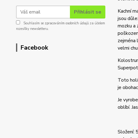
Kachní ma
Přihlásit se
jsou důle
Souhlasím se
zpracováním osobních údajů
za účelem
mozku a z
rozesílky newsletteru.
poškození
zejména l
Facebook
velmi chu
Kolostrum
Superpotr
Toto
hol
je obohac
Je vyrobe
oblíbí. 
Složení: