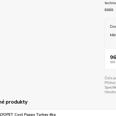
techno
popis
Dos
Měr
96
865
Číslo p
Příchuť:
Specifi
Hmotno
é produkty
LYOPET Cool Puppy Turkey 4kg