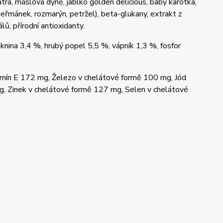
tra, máslová dýně, jablko golden delicious, baby karotka,
eřmánek, rozmarýn, petržel), beta-glukany, extrakt z
lů, přírodní antioxidanty.
knina 3,4 %, hrubý popel 5,5 %, vápník 1,3 %, fosfor
amín E 172 mg, Železo v chelátové formě 100 mg, Jód
, Zinek v chelátové formě 127 mg, Selen v chelátové