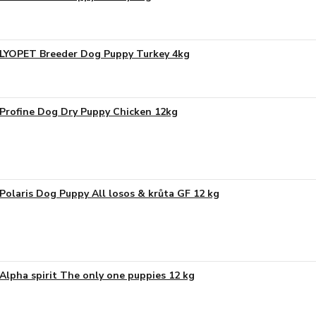
LYOPET Breeder Dog Puppy Turkey 4kg
Profine Dog Dry Puppy Chicken 12kg
Polaris Dog Puppy All losos & krůta GF 12 kg
Alpha spirit The only one puppies 12 kg