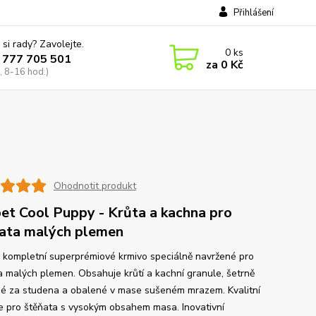
Přihlášení
 si rady? Zavolejte.
0
ks
 777 705 501
za
0 Kč
, 8-16 hod.)
Ohodnotit produkt
et Cool Puppy - Krůta a kachna pro
ata malých plemen
e kompletní superprémiové krmivo speciálně navržené pro
a malých plemen. Obsahuje krůtí a kachní granule, šetrně
né za studena a obalené v mase sušeném mrazem. Kvalitní
e pro štěňata s vysokým obsahem masa. Inovativní