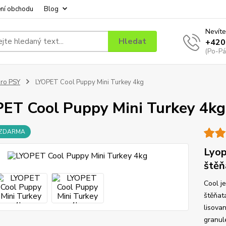
ní obchodu
Blog
Nevíte
Hledat
+420
(Po-Pá
ro PSY
LYOPET Cool Puppy Mini Turkey 4kg
ET Cool Puppy Mini Turkey 4kg
 ZDARMA
Lyop
štěň
Cool j
štěňat
lisova
granul