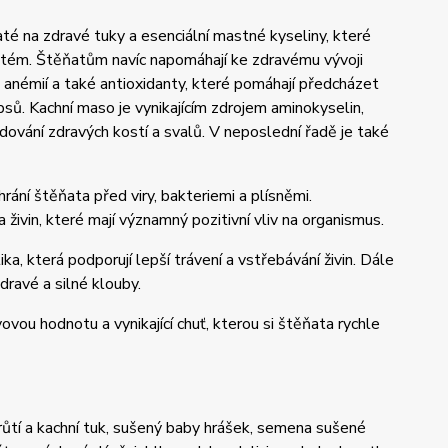
até na zdravé tuky a esenciální mastné kyseliny, které
 systém. Štěňatům navíc napomáhají ke zdravému vývoji
 anémií a také antioxidanty, které pomáhají předcházet
psů. Kachní maso je vynikajícím zdrojem aminokyselin,
udování zdravých kostí a svalů. V neposlední řadě je také
ání štěňata před viry, bakteriemi a plísněmi.
 živin, které mají významný pozitivní vliv na organismus.
ika, která podporují lepší trávení a vstřebávání živin. Dále
dravé a silné klouby.
vou hodnotu a vynikající chuť, kterou si štěňata rychle
tí a kachní tuk, sušený baby hrášek, semena sušené