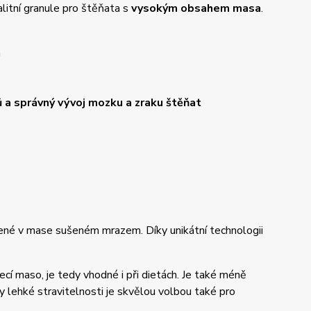
litní granule pro štěňata s
vysokým obsahem masa
.
m
ů
a správný vývoj mozku a zraku štěňat
ené v mase sušeném mrazem. Díky unikátní technologii
uřecí maso, je tedy vhodné i při dietách. Je také méně
y lehké stravitelnosti je skvělou volbou také pro