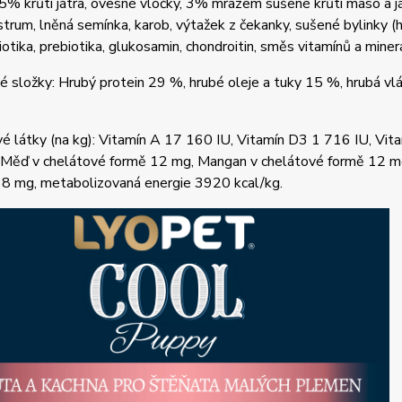
5% krůtí játra, ovesné vločky, 3% mrazem sušené krůtí maso a já
trum, lněná semínka, karob, výtažek z čekanky, sušené bylinky (h
biotika, prebiotika, glukosamin, chondroitin, směs vitamínů a minerá
é složky: Hrubý protein 29 %, hrubé oleje a tuky 15 %, hrubá vlá
é látky (na kg): Vitamín A 17 160 IU, Vitamín D3 1 716 IU, Vit
 Měď v chelátové formě 12 mg, Mangan v chelátové formě 12 mg
38 mg, metabolizovaná energie 3920 kcal/kg.