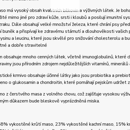
so má vysoký obsah kvalitních bílkovin a výživných látek. Je boh
žité mimo jiné pro zdraví kůže, srsti i kloubů a posilují imunitní
raku. Dále obsahují velké množství železa, které chrání psy před
 buněk a přispívají ke zdravému stárnutí a dlouhověkosti vašich 
ysinu a leucinu, které jsou skvělé pro snižování cholesterolu a b
tné a dobře stravitelné
 obsahuje mnoho cenných látek, včetně imunoglobulinů, které chr
aviny jsou přírodním zdrojem nejdůležitějších vitamínů, minerálů a
istické krmivo
obsahuje účinné látky jako jsou probiotika a prebiot
eno o glukosamin a chondroitin, které pomáhají pejskům udržet z
no z čerstvého masa z volného chovu, což zajišťuje vysokou výživo
Jasným důkazem bude bleskově vyprázdněná miska.
 58% vykostěné krůtí maso, 23% vykostěné kachní maso, 15% krů