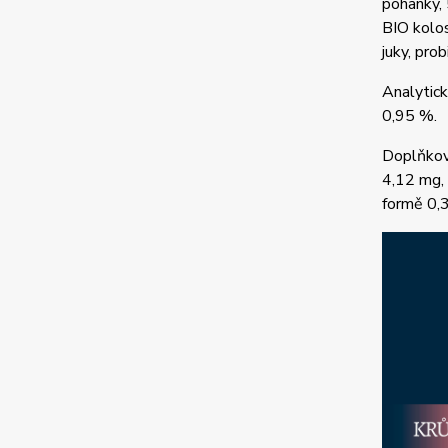
pohanky, 
BIO kolos
juky, pro
Analytick
0,95 %.
Doplňkov
4,12 mg,
formě 0,