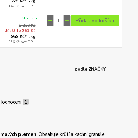
1 279 Kč
/
12kg
1 142 Kč
bez DPH
Skladem
Přidat do košíku
1 210 Kč
Ušetříte 251 Kč
959 Kč
/
12kg
856 Kč
bez DPH
podle ZNAČKY
Hodnocení
1
 malých plemen
. Obsahuje krůtí a kachní granule,