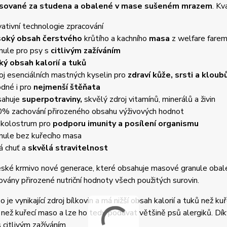
lisované za studena a obalené v mase sušeném mrazem
.
Kva
vativní technologie zpracování
soký obsah
čerstvého
krůtího a kachního
masa
z welfare fare
nule pro psy s
citlivým zažíváním
ký obsah kalorií a tuků
oj esenciálních mastných kyselin pro
zdraví kůže, srsti a kloub
dné i pro
nejmenší štěňata
ahuje
superpotraviny,
skvělý zdroj vitamínů, minerálů a živin
% zachování přirozeného obsahu výživových hodnot
 kolostrum pro
podporu imunity a posílení organismu
nule bez kuřecího masa
á chuť a
skvělá stravitelnost
eské krmivo
nové generace, které obsahuje masové granule obal
ovány přirozené nutriční hodnoty všech použitých surovin.
o je vynikající zdroj bílkovin a má nižší obsah kalorií a tuků než k
 než kuřecí maso a lze ho tedy podávat většině psů alergiků. Dík
 citlivým zažíváním.