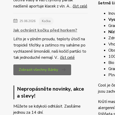
čechrá vlasy a váš čtyřnohý parťák
šetrně 
nadšeně aportuje klacek z vln. A...
číst celé
Ino
Vy
25.06.2026
Kočka
Gra
Jak ochránit kočku před horkem?
Níz
Zdr
Léto je v plném proudu, teploty útočí na
Vho
tropické třicítky a zatímco my saháme po
Obs
vychlazené limonádě, naši kočičí parťáci to
100
tak jednoduché nemají. V...
číst celé
Bio
Gra
Zobrazit všechny články
Pln
Cool je
č
Nepropásněte novinky, akce
jsou zach
a slevy!
Krůtí mas
Můžete se kdykoli odhlásit. Zasíláme
alergenní
jednou za 14 dní.
štěňata s