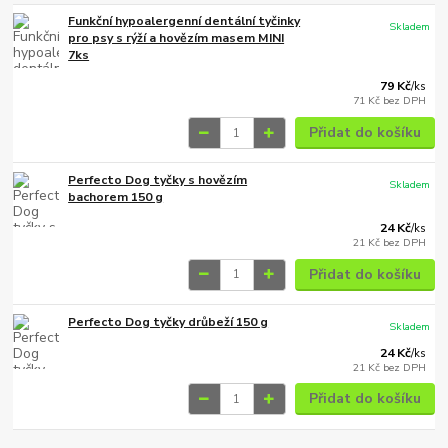
Funkční hypoalergenní dentální tyčinky
Skladem
pro psy s rýží a hovězím masem MINI
7ks
79 Kč
/
ks
71 Kč
bez DPH
Přidat do košíku
Perfecto Dog tyčky s hovězím
Skladem
bachorem 150 g
24 Kč
/
ks
21 Kč
bez DPH
Přidat do košíku
Perfecto Dog tyčky drůbeží 150 g
Skladem
24 Kč
/
ks
21 Kč
bez DPH
Přidat do košíku