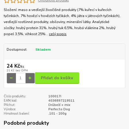
Ohodnotit produkt
Složení: maso a vedlejší živočišné produkty (7% kuřecí v kuřecích
tyčinkách, 7% hovězí v hovězích tyčikách, 4% játra v játrových tyčinkách),
vedlejší rostlinné produkty, obiloviny, minerální látky. Analytické
složky: hrubý protein 31%, hrubý tuk 6,5%, hrubá vláknina 2%, hrubý
popel 3,5%, vlhkost 25%...
celý popis
Dostupnost
Skladem
24 Kč
/
ks
21 Kč
bez DPH
Přidat do košíku
Číslo produktu:
100017i
EAN kód:
4036897219511
Příchuť:
Drůbeží + mix
Výrobce:
Perfecto Dog
Hmotnost balení:
.101 - 200g
Podobné produkty