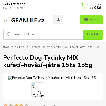
0
ks
+420 777 705 501
za
0 Kč
(Po-Pá, 8-16 hod.)
Menu
Hledat
Úvod
pro PSY
Perfecto Dog Tyčinky MIX kuřecí+hovězí+játra 15ks 135g
Perfecto Dog Tyčinky MIX
kuřecí+hovězí+játra 15ks 135g