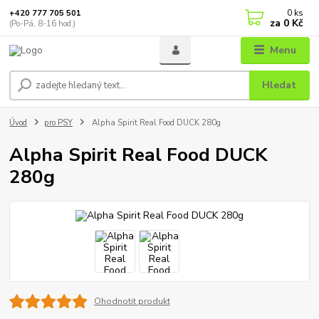
0
ks
+420 777 705 501
za
0 Kč
(Po-Pá, 8-16 hod.)
Menu
Hledat
Úvod
pro PSY
Alpha Spirit Real Food DUCK 280g
Alpha Spirit Real Food DUCK
280g
Ohodnotit produkt