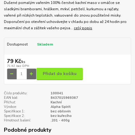
Dušené pomalým vařením 100% čerstvé kachní maso v omáčce se
sladkými bramborami, hráškem, mrkví, petrželí, kurkumou a rajčaty,
vařené při nízkých teplotách, vakuované do znovu použitelné misky.
Doporučení po otevření uchovávejte v chladu po dobu až 24 hodin pro
maximální chuť a zážitek vašeho pejsa...
celý popis
Dostupnost
Skladem
79 Kč
/
ks
71 Kč
bez DPH
Přidat do košíku
Číslo produktu:
100041
EAN kód:
8437015969367
Příchuť:
Kachní
Výrobce:
Alpha Spirit
Specifikace 1:
bez obilovin
Specifikace 2:
bez kuřecího
Hmotnost balení:
.201 - 400g
Podobné produkty