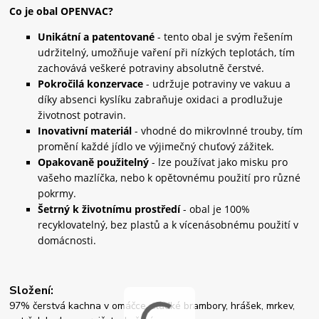
Co je obal OPENVAC?
Unikátní a patentované
- tento obal je svým řešením
udržitelný, umožňuje vaření při nízkých teplotách, tím
zachovává veškeré potraviny absolutně čerstvé.
Pokročilá konzervace
- udržuje potraviny ve vakuu a
díky absenci kyslíku zabraňuje oxidaci a prodlužuje
životnost potravin.
Inovativní materiál
- vhodné do mikrovlnné trouby, tím
promění každé jídlo ve výjimečný chuťový zážitek.
Opakovaně použitelný
- lze používat jako misku pro
vašeho mazlíčka, nebo k opětovnému použití pro různé
pokrmy.
Šetrný k životnímu prostředí
- obal je 100%
recyklovatelný, bez plastů a k vícenásobnému použití v
domácnosti.
Složení:
97% čerstvá kachna v omáčce, sladké brambory, hrášek, mrkev,