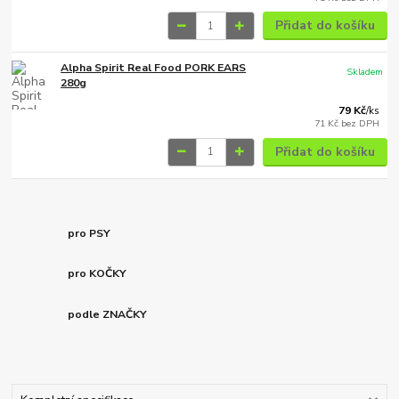
Přidat do košíku
Alpha Spirit Real Food PORK EARS
Skladem
280g
79 Kč
/
ks
71 Kč
bez DPH
Přidat do košíku
pro PSY
pro KOČKY
podle ZNAČKY