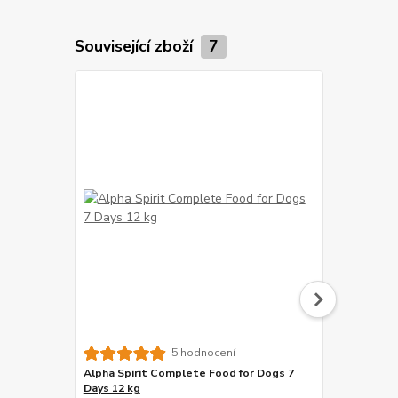
Související zboží
7
5 hodnocení
Alpha Spirit Complete Food for Dogs 7
Primal Spir
Days 12 kg