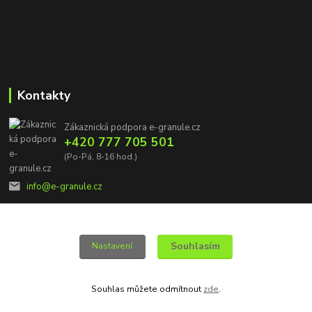
Kontakty
Zákaznická podpora e-granule.cz
+420 777 705 501
(Po-Pá, 8-16 hod.)
info@e-granule.cz
Souhlasím
Nastavení
© 2022 e-granule.cz *** Všechna práva vyhrazena
Souhlas můžete odmítnout
zde
.
Vytvořeno na
Eshop-rychle.cz