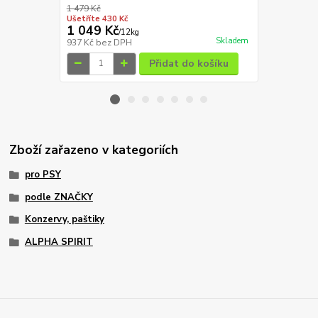
1 479 Kč
1 129 Kč
Ušetříte 430 Kč
Ušetříte 315
1 049 Kč
814 Kč
/
12kg
/
12
Skladem
937 Kč
bez DPH
727 Kč
bez 
Přidat do košíku
Zboží zařazeno v kategoriích
pro PSY
podle ZNAČKY
Konzervy, paštiky
ALPHA SPIRIT