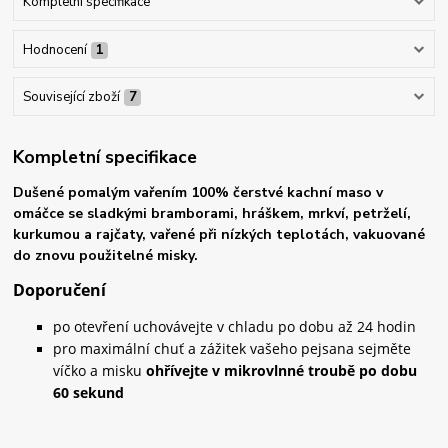
Kompletní specifikace
Hodnocení
1
Související zboží
7
Kompletní specifikace
Dušené pomalým vařením 100% čerstvé kachní maso v
omáčce se sladkými bramborami, hráškem, mrkví, petrželí,
kurkumou a rajčaty, vařené při nízkých teplotách, vakuované
do znovu použitelné misky.
Doporučení
po otevření uchovávejte v chladu po dobu až 24 hodin
pro maximální chuť a zážitek vašeho pejsana sejměte
víčko a misku
ohřívejte v mikrovlnné troubě po dobu
60 sekund