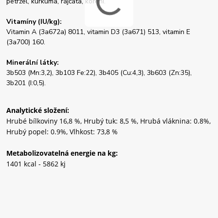
petržel, kurkuma, rajčata, koření.
Vitamíny (IU/kg):
Vitamin A (3a672a) 8011, vitamin D3 (3a671) 513, vitamin E
(3a700) 160.
Minerální látky:
3b503 (Mn:3,2), 3b103 Fe:22), 3b405 (Cu:4,3), 3b603 (Zn:35),
3b201 (I:0,5).
Analytické složení:
Hrubé bílkoviny 16,8 %, Hrubý tuk: 8,5 %, Hrubá vláknina: 0.8%,
Hrubý popel: 0.9%, Vlhkost: 73,8 %
Metabolizovatelná energie na kg:
1401 kcal - 5862 kj