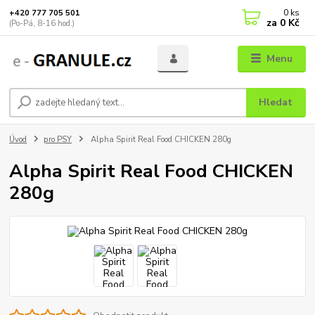
0
ks
+420 777 705 501
za
0 Kč
(Po-Pá, 8-16 hod.)
Menu
Hledat
Úvod
pro PSY
Alpha Spirit Real Food CHICKEN 280g
Alpha Spirit Real Food CHICKEN
280g