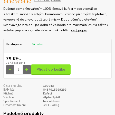
Ohodnotit produkt
Dušené pomalým vařením 100% čerstvé kuřecí maso v omáčce
s hráškem, mrkví a sladkými bramborami, vařené při nízkých teplotách,
vakuované do znovu použitelné misky. Doporučení po otevření
uchovávejte v chladu po dobu až 24 hodin pro maximální chuť a zážitek
vašeho pejsana sejměte víčko a misku ohřív...
celý popis
Dostupnost
Skladem
79 Kč
/
ks
71 Kč
bez DPH
Přidat do košíku
Číslo produktu:
100043
EAN kód:
8437015969299
Příchuť:
Kuřecí
Výrobce:
Alpha Spirit
Specifikace 1:
bez obilovin
Hmotnost balení:
.201 - 400g
Podobné produkty