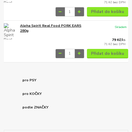
71 Kč
bez DPH
Přidat do košíku
Alpha Spirit Real Food PORK EARS
Skladem
280g
79 Kč
/
ks
71 Kč
bez DPH
Přidat do košíku
pro PSY
pro KOČKY
podle ZNAČKY