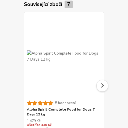
Související zboží
7
5 hodnocení
Alpha Spirit Complete Food for Dogs 7
Primal Spir
Days 12 kg
1 479 Kč
1 129 Kč
Ušetříte 430 Kč
Ušetříte 315