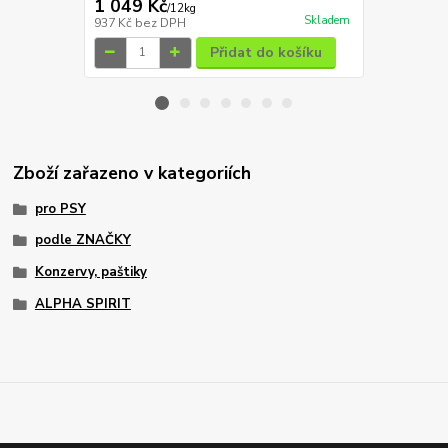
1 049 Kč
814 Kč
/
12kg
/
12
Skladem
937 Kč
bez DPH
727 Kč
bez 
Přidat do košíku
Zboží zařazeno v kategoriích
pro PSY
podle ZNAČKY
Konzervy, paštiky
ALPHA SPIRIT