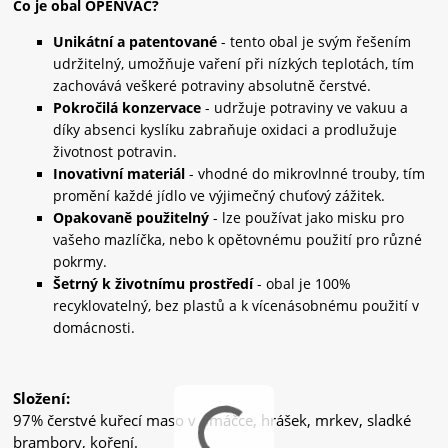
Co je obal OPENVAC?
Unikátní a patentované
- tento obal je svým řešením
udržitelný, umožňuje vaření při nízkých teplotách, tím
zachovává veškeré potraviny absolutně čerstvé.
Pokročilá konzervace
- udržuje potraviny ve vakuu a
díky absenci kyslíku zabraňuje oxidaci a prodlužuje
životnost potravin.
Inovativní materiál
- vhodné do mikrovlnné trouby, tím
promění každé jídlo ve výjimečný chuťový zážitek.
Opakovaně použitelný
- lze používat jako misku pro
vašeho mazlíčka, nebo k opětovnému použití pro různé
pokrmy.
Šetrný k životnímu prostředí
- obal je 100%
recyklovatelný, bez plastů a k vícenásobnému použití v
domácnosti.
Složení:
97% čerstvé kuřecí maso v omáčce, hrášek, mrkev, sladké
brambory, koření.