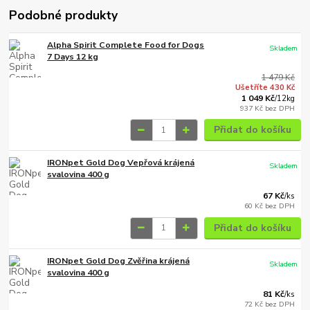
Podobné produkty
Alpha Spirit Complete Food for Dogs
Skladem
7 Days 12 kg
1 479 Kč
Ušetříte 430 Kč
1 049 Kč
/
12kg
937 Kč
bez DPH
Přidat do košíku
IRONpet Gold Dog Vepřová krájená
Skladem
svalovina 400 g
67 Kč
/
ks
60 Kč
bez DPH
Přidat do košíku
IRONpet Gold Dog Zvěřina krájená
Skladem
svalovina 400 g
81 Kč
/
ks
72 Kč
bez DPH