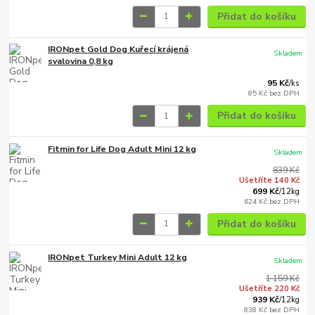
Přidat do košíku
IRONpet Gold Dog Kuřecí krájená
Skladem
svalovina 0,8 kg
95 Kč
/
ks
85 Kč
bez DPH
Přidat do košíku
Fitmin for Life Dog Adult Mini 12 kg
Skladem
839 Kč
Ušetříte 140 Kč
699 Kč
/
12kg
624 Kč
bez DPH
Přidat do košíku
IRONpet Turkey Mini Adult 12 kg
Skladem
1 159 Kč
Ušetříte 220 Kč
939 Kč
/
12kg
838 Kč
bez DPH