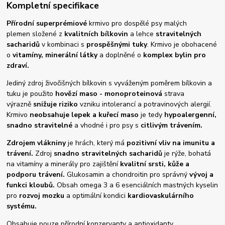
Kompletní specifikace
Přírodní superprémiové
krmivo pro dospělé psy malých
plemen
složené z
kvalitních bílkovin
a lehce
stravitelných
sacharidů
v kombinaci s
prospěšnými tuky
. Krmivo je obohacené
o
vitamíny, minerální látky
a doplněné o
komplex bylin pro
zdraví.
Jediný zdroj živočišných bílkovin s vyváženým poměrem bílkovin a
tuku je použito
hovězí maso - monoproteinová
strava
výrazně
snižuje riziko
vzniku intolerancí a potravinových alergií.
Krmivo
neobsahuje lepek a kuřecí maso
je tedy
hypoalergenní,
snadno stravitelné
a vhodné i pro psy s
citlivým trávením.
Zdrojem vlákniny
je hrách, který má
pozitivní vliv na imunitu a
trávení.
Zdroj
snadno stravitelných sacharidů
je rýže, bohatá
na vitamíny a minerály pro zajištění
kvalitní srsti, kůže a
podporu trávení.
Glukosamin a chondroitin pro správný
vývoj a
funkci kloubů.
Obsah omega 3 a 6 esenciálních mastných kyselin
pro
rozvoj mozku
a optimální kondici
kardiovaskulárního
systému.
Obsahuje pouze přírodní konzervanty a antioxidanty.