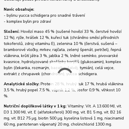
Navíc obsahuje:
- bylinu yucca schidigera pro snadné trávení
- komplex bylin pro zdraví
Složení:
Hovězí maso 45 % (sušené hovězí 33 %, čerstvé hovězí
12 %), rýže, hrášek 12 %, kuřecí tuk (chráněno směsí přírodních
tokoferolů, zdroj vitamínu E), zelenina 10 % (čerstvá, sušená –
bramborové vločky, mrkev, rajčata, zelený špenát, petržel), řepná
vláknina, krůtí játra 3 %, jablka 2 %, lněné semínko, pivovarské
kvasnice, hydrolyzované skořápky korýšů (glukosamin), komplex
bylin (čekanka, rozmarýn, bazalka, šalvěj, tymián), celá vejce,
extrakt z chrupavek (chondroitin), yucca schidigera.
Analytické složky:
Protein 28 %, hrubý tuk 17 %, hrubá vláknina
3,5 %, hrubý popel 7,5 %, vápník 1,2 %, fosfor 0,9 %, vlhkost 10
%.
Nutriční doplňkové látky v 1 kg:
Vitamíny: Vit. A 13.600 MJ, vit.
D3 1.300 MJ, vit. E (alfatokoferol) 300 mg, vit. B1 5 mg, vit. B2 16
mg, vit. B12 75 µg, biotin 500 µg, kyselina listová 1 mg, niacinamid
60 mg, pantotenan vápenatý 20 mg, cholinchlorid 1300 mg.