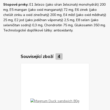
Stopové prvky:
E1 železo (jako síran železnatý monohydrát) 200
mg, E5 mangan (jako oxid manganatý) 72 mg, E6 zinek (jako
chelát zinku a oxid zinečnatý) 200 mg, E4 měď (jako oxid měďnatý)
25 mg, E2 jod (jako jodičnan vápena­tý) 2,5 mg, E8 selen (jako
seleničitan sodný) 0,3 mg, Chondroitin 75 mg, Glukosamin 350 mg.
Technologické doplňkové látky: antioxidanty.
Související zboží
4