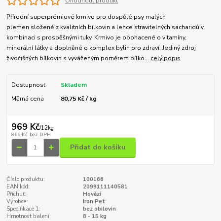
Ohodnotit produkt
Přírodní superprémiové krmivo pro dospělé psy malých
plemen složené z kvalitních bílkovin a lehce stravitelných sacharidů v
kombinaci s prospěšnými tuky. Krmivo je obohacené o vitamíny,
minerální látky a doplněné o komplex bylin pro zdraví. Jediný zdroj
živočišných bílkovin s vyváženým poměrem bílko...
celý popis
Dostupnost
Skladem
Měrná cena
80,75 Kč / kg
969 Kč
/
12kg
865 Kč
bez DPH
Přidat do košíku
Číslo produktu:
100166
EAN kód:
2099111140581
Příchuť:
Hovězí
Výrobce:
Iron Pet
Specifikace 1:
bez obilovin
Hmotnost balení:
8 - 15 kg