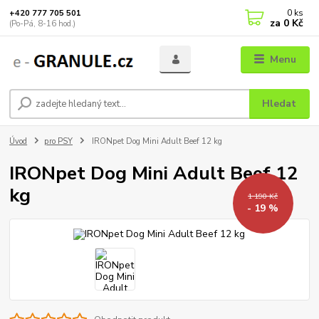
0
ks
+420 777 705 501
za
0 Kč
(Po-Pá, 8-16 hod.)
Menu
Hledat
Úvod
pro PSY
IRONpet Dog Mini Adult Beef 12 kg
IRONpet Dog Mini Adult Beef 12
kg
1 190 Kč
- 19 %