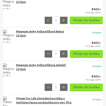
12,5cm
8 Kč
/
ks
7 Kč
bez DPH
Přidat do košíku
Magnum Jerky tyčka křížová Natur
Skladem
12,5cm
8 Kč
/
ks
7 Kč
bez DPH
Přidat do košíku
Magnum Jerky tyčka křížová Jehněčí
Skladem
12,5cm
8 Kč
/
ks
7 Kč
bez DPH
Přidat do košíku
Fitmin For Life Dentální kostička s
Skladem
mořskou řasou pochoutka pro psy 70 g