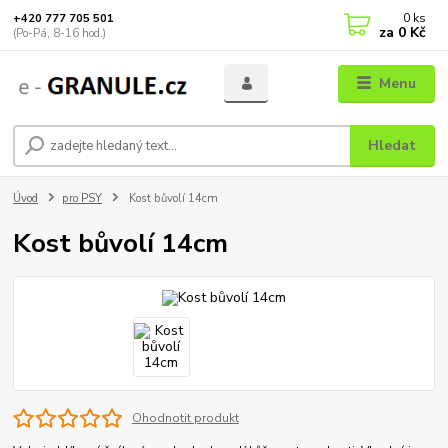
0
ks
+420 777 705 501
za
0 Kč
(Po-Pá, 8-16 hod.)
Menu
Hledat
Úvod
pro PSY
Kost bůvolí 14cm
Kost bůvolí 14cm
Ohodnotit produkt