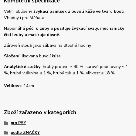
Kompletní specifikace
Velmi oblíbený
žvýkací pamlsek z buvolí kůže ve tvaru kosti.
Vhodný i pro štěňata.
Napomáhá
péči o zuby
a
posiluje žvýkací svaly, mechanicky
čistí zuby a masíruje dásně.
Zároveň slouží jako zábava na dlouhé hodiny.
Složení:
lisovaná buvolí kůže.
Analytické složky:
hrubý protein ≥ 80 %, surové popeloviny ≤ 1
%, hrubá vláknina ≤ 1 %, hrubý tuk ≤ 1 %, vlhkost ≤ 18 %.
Velikost:
14cm
Zboží zařazeno v kategoriích
pro PSY
podle ZNAČKY