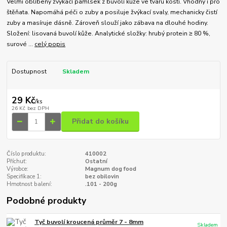
Velmi oblíbený žvýkací pamlsek z buvolí kůže ve tvaru kosti. Vhodný i pro
štěňata. Napomáhá péči o zuby a posiluje žvýkací svaly, mechanicky čistí
zuby a masíruje dásně. Zároveň slouží jako zábava na dlouhé hodiny.
Složení: lisovaná buvolí kůže. Analytické složky: hrubý protein ≥ 80 %,
surové ...
celý popis
Dostupnost
Skladem
29 Kč
/
ks
26 Kč
bez DPH
Přidat do košíku
Číslo produktu:
410002
Příchuť:
Ostatní
Výrobce:
Magnum dog food
Specifikace 1:
bez obilovin
Hmotnost balení:
.101 - 200g
Podobné produkty
Tyč buvolí kroucená průměr 7 - 8mm
Skladem