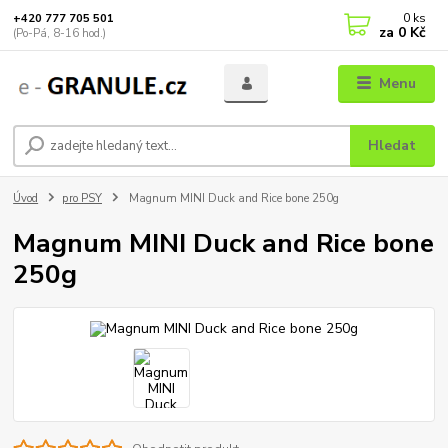
0
ks
+420 777 705 501
za
0 Kč
(Po-Pá, 8-16 hod.)
Menu
Hledat
Úvod
pro PSY
Magnum MINI Duck and Rice bone 250g
Magnum MINI Duck and Rice bone
250g