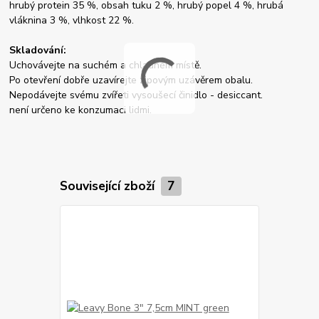
hrubý protein 35 %, obsah tuku 2 %, hrubý popel 4 %, hrubá
vláknina 3 %, vlhkost 22 %.
Skladování:
Uchovávejte na suchém a chladném místě.
Po otevření dobře uzavírejte zipovým uzávěrem obalu.
Nepodávejte svému zvířeti vysoušecí činidlo - desiccant.
není určeno ke konzumaci lidmi.
Související zboží
7