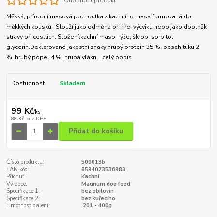
Ohodnotit produkt
Měkká, přírodní masová pochoutka z kachního masa formovaná do
měkkých kousků. Slouží jako odměna při hře, výcviku nebo jako doplněk
stravy při cestách. Složení:kachní maso, rýže, škrob, sorbitol,
glycerin.Deklarované jakostní znaky:hrubý protein 35 %, obsah tuku 2
%, hrubý popel 4 %, hrubá vlákn...
celý popis
Dostupnost
Skladem
99 Kč
/
ks
88 Kč
bez DPH
Přidat do košíku
Číslo produktu:
500013b
EAN kód:
8594073536983
Příchuť:
Kachní
Výrobce:
Magnum dog food
Specifikace 1:
bez obilovin
Specifikace 2:
bez kuřecího
Hmotnost balení:
.201 - 400g