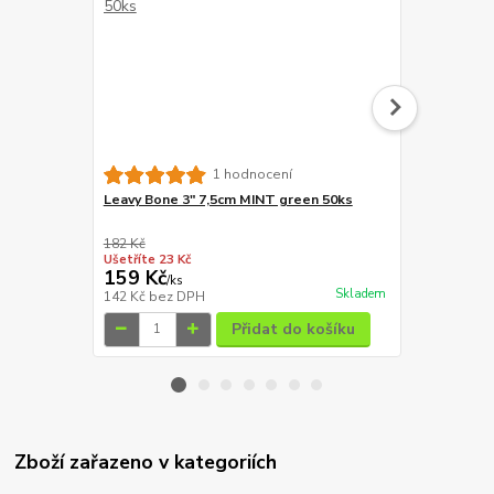
1 hodnocení
Leavy Bone 3" 7,5cm MINT green 50ks
Alpha Spiri
Days 12 kg
182 Kč
1 479 Kč
Ušetříte 23 Kč
Ušetříte 430
159 Kč
1 049 Kč
/
ks
Skladem
142 Kč
bez DPH
937 Kč
bez 
Přidat do košíku
Zboží zařazeno v kategoriích