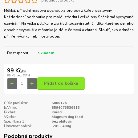
Ohodnotit produkt
Měkká, přírodní masová pochoutka pro psy z kuřecí svaloviny.
Každodenní pochoutka pro malé, střední i velké psy Sáček má vychytané
uzavírání. Na vršku pytlíku je zip (rychlouzavíratelný), díky kterému se jeho
obsah nevysouší a mňamka je déle čerstvá a chutná. Slouží jako odměna
při hře, výcviku neb...
celý popis
Dostupnost
Skladem
99 Kč
/
ks
88 Kč
bez DPH
Přidat do košíku
Číslo produktu:
500017b
EAN kód:
8594073536815
Příchuť:
Kuřecí
Výrobce:
Magnum dog food
Specifikace 1:
bez obilovin
Hmotnost balení:
.201 - 400g
Podobné produkty