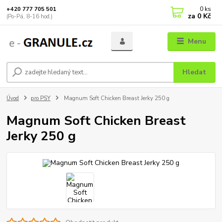
0
ks
+420 777 705 501
za
0 Kč
(Po-Pá, 8-16 hod.)
Menu
Hledat
Úvod
pro PSY
Magnum Soft Chicken Breast Jerky 250 g
Magnum Soft Chicken Breast
Jerky 250 g