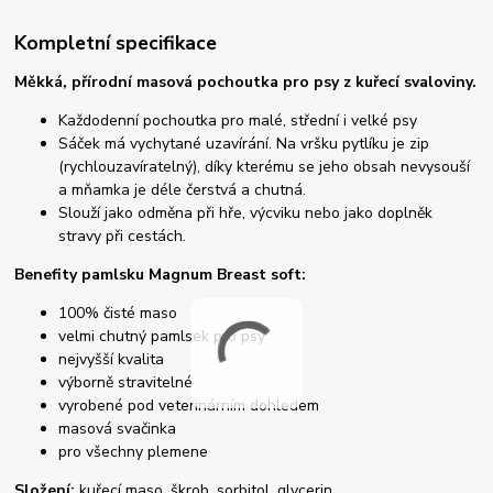
Kompletní specifikace
Měkká, přírodní masová pochoutka pro psy z kuřecí svaloviny.
Každodenní pochoutka pro malé, střední i velké psy
Sáček má vychytané uzavírání. Na vršku pytlíku je zip
(rychlouzavíratelný), díky kterému se jeho obsah nevysouší
a mňamka je déle čerstvá a chutná.
Slouží jako odměna při hře, výcviku nebo jako doplněk
stravy při cestách.
Benefity pamlsku Magnum Breast soft:
100% čisté maso
velmi chutný pamlsek pro psy
nejvyšší kvalita
výborně stravitelné
vyrobené pod veterinárním dohledem
masová svačinka
pro všechny plemene
Složení:
kuřecí maso, škrob, sorbitol, glycerin.