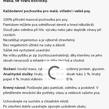
masa, ve tvaru kostičky.
Každodenní pochoutka pro malé, střední i velké psy.
100% přírodní masová pochoutka pro psy.
Pamlskem můžete psa odměňovat denně a hned několikrát.
Slouží jako odměna při hře, výcviku nebo jako doplněk stravy při
cestách.
Nezatěžují organismus a je výborně stravitelný.
Bez negativních účinků na zuby a dásně.
Sáček má vychytané uzavírání.
Na vršku pytlíku je zip (rychlouzavíratelný), díky kterému se jeho
obsah nevysouší a mňamka je déle čerstvá a chutná.
Složení:
hovězí maso, rybí maso, škrob, rostlinný protein, glycerin.
Analitycké složky:
hrubý protein 35 %, obsah tuku 1 %, hrubý
popel 4 %, hrubá vláknina 3 %, vlhkost 18 %.
Krmný návod:
Podávejte jako pamlsek, odměnu a podobně. V
přiměřeném množství dle potřeby, stavu a velikosti vašeho psa.
Uchovávejte na suchém a chladném místě.
Po otevření dobře uzavírejte zipovým uzávěrem obalu.