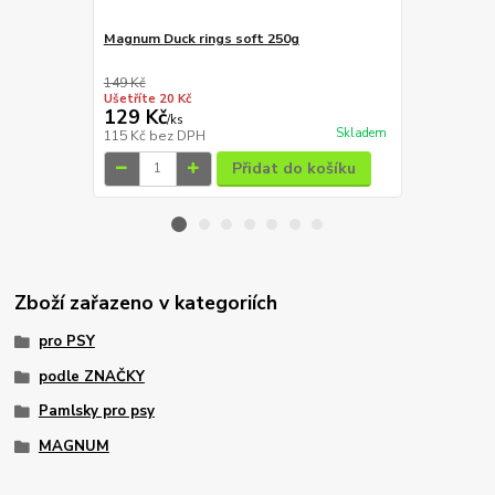
Magnum Duck rings soft 250g
Vepřové uch
149 Kč
Ušetříte 20 Kč
129 Kč
29 Kč
/
ks
/
ks
Skladem
115 Kč
bez DPH
26 Kč
bez D
Přidat do košíku
Zboží zařazeno v kategoriích
pro PSY
podle ZNAČKY
Pamlsky pro psy
MAGNUM