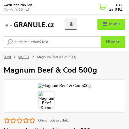
0
ks
+420 777 705 501
za
0 Kč
(Po-Pá, 8-16 hod.)
Menu
Hledat
Úvod
pro PSY
Magnum Beef & Cod 500g
Magnum Beef & Cod 500g
Ohodnotit produkt