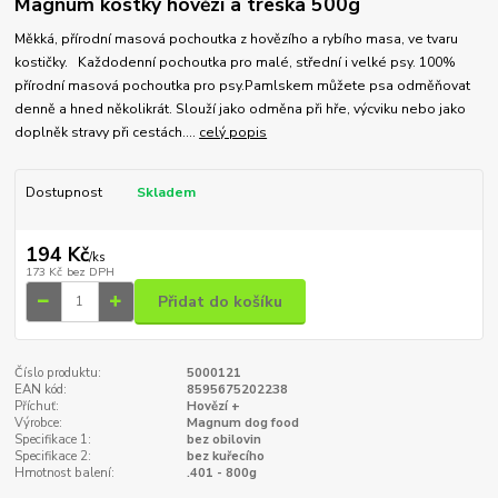
Magnum kostky hovězí a treska 500g
Měkká, přírodní masová pochoutka z hovězího a rybího masa, ve tvaru
kostičky. Každodenní pochoutka pro malé, střední i velké psy. 100%
přírodní masová pochoutka pro psy.Pamlskem můžete psa odměňovat
denně a hned několikrát. Slouží jako odměna při hře, výcviku nebo jako
doplněk stravy při cestách....
celý popis
Dostupnost
Skladem
194 Kč
/
ks
173 Kč
bez DPH
Přidat do košíku
Číslo produktu:
5000121
EAN kód:
8595675202238
Příchuť:
Hovězí +
Výrobce:
Magnum dog food
Specifikace 1:
bez obilovin
Specifikace 2:
bez kuřecího
Hmotnost balení:
.401 - 800g