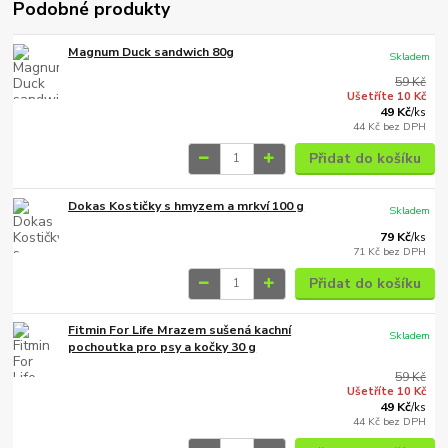
Podobné produkty
Magnum Duck sandwich 80g
Skladem
59 Kč
Ušetříte 10 Kč
49 Kč
/
ks
44 Kč
bez DPH
Přidat do košíku
Dokas Kostičky s hmyzem a mrkví 100 g
Skladem
79 Kč
/
ks
71 Kč
bez DPH
Přidat do košíku
Fitmin For Life Mrazem sušená kachní
Skladem
pochoutka pro psy a kočky 30 g
59 Kč
Ušetříte 10 Kč
49 Kč
/
ks
44 Kč
bez DPH