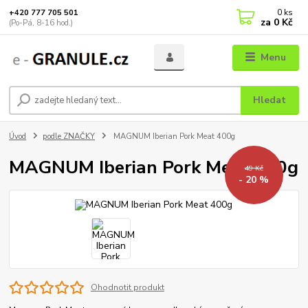
0
ks
+420 777 705 501
za
0 Kč
(Po-Pá, 8-16 hod.)
Menu
Hledat
Úvod
podle ZNAČKY
MAGNUM Iberian Pork Meat 400g
MAGNUM Iberian Pork Meat 400g
49 Kč
- 20 %
Ohodnotit produkt