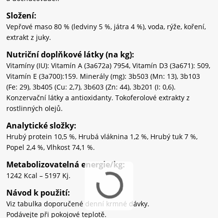
Složení:
Vepřové maso 80 % (ledviny 5 %, játra 4 %), voda, rýže, koření,
extrakt z juky.
Nutriční doplňkové látky (na kg):
Vitamíny (IU): Vitamín A (3a672a) 7954, Vitamín D3 (3a671): 509,
Vitamín E (3a700):159. Minerály
(mg): 3b503 (Mn: 13), 3b103
(Fe: 29), 3b405 (Cu: 2,7), 3b603 (Zn: 44), 3b201 (I: 0,6).
Konzervační
látky a antioxidanty. Tokoferolové extrakty z
rostlinných olejů.
Analytické složky:
Hrubý protein 10,5 %, Hrubá vláknina 1,2 %, Hrubý tuk 7 %,
Popel 2,4 %, Vlhkost 74,1 %.
Metabolizovatelná energie/kg:
1242 Kcal – 5197 Kj.
Návod k použití:
Viz tabulka doporučené denní krmné dávky.
Podávejte při pokojové teplotě.