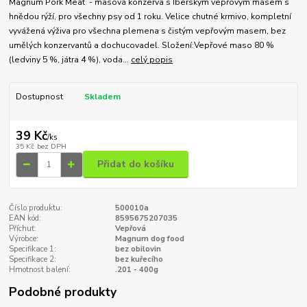
Magnum Pork Meat - masová konzerva s Iberským vepřovým masem s
hnědou rýží, pro všechny psy od 1 roku. Velice chutné krmivo, kompletní
vyvážená výživa pro všechna plemena s čistým vepřovým masem, bez
umělých konzervantů a dochucovadel. Složení:Vepřové maso 80 %
(ledviny 5 %, játra 4 %), voda...
celý popis
Dostupnost
Skladem
39 Kč
/
ks
35 Kč
bez DPH
Přidat do košíku
Číslo produktu:
500010a
EAN kód:
8595675207035
Příchuť:
Vepřová
Výrobce:
Magnum dog food
Specifikace 1:
bez obilovin
Specifikace 2:
bez kuřecího
Hmotnost balení:
.201 - 400g
Podobné produkty