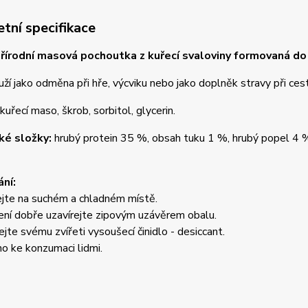
tní specifikace
řírodní masová pochoutka z kuřecí svaloviny formovaná do 
uží jako odměna při hře, výcviku nebo jako doplněk stravy při ces
kuřecí maso, škrob, sorbitol, glycerin.
ké složky:
hrubý protein 35 %, obsah tuku 1 %, hrubý popel 4 %
ní:
jte na suchém a chladném místě.
ní dobře uzavírejte zipovým uzávěrem obalu.
te svému zvířeti vysoušecí činidlo - desiccant.
no ke konzumaci lidmi.