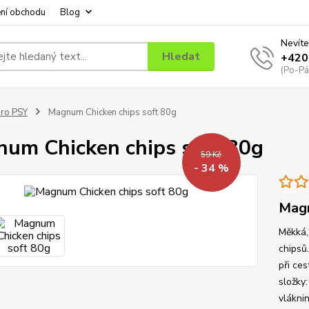
ní obchodu
Blog
Nevíte
Hledat
+420
(Po-Pá
ro PSY
Magnum Chicken chips soft 80g
um Chicken chips soft 80g
59 Kč
- 34 %
Magn
Měkká,
chipsů
při ces
složky
vláknin