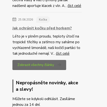
čechrá vlasy a váš čtyřnohý parťák
nadšeně aportuje klacek z vln. A...
číst celé
25.06.2026
Kočka
Jak ochránit kočku před horkem?
Léto je v plném proudu, teploty útočí na
tropické třicítky a zatímco my saháme po
vychlazené limonádě, naši kočičí parťáci to
tak jednoduché nemají. V...
číst celé
Zobrazit všechny články
Nepropásněte novinky, akce
a slevy!
Můžete se kdykoli odhlásit. Zasíláme
jednou za 14 dní.