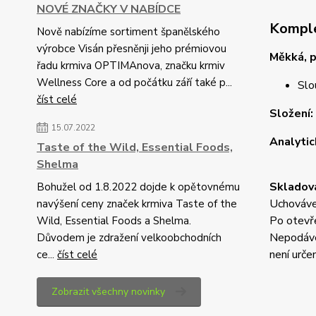
NOVÉ ZNAČKY V NABÍDCE
Komple
Nově nabízíme sortiment španělského
výrobce Visán přesněnji jeho prémiovou
Měkká, p
řadu krmiva OPTIMAnova, značku krmiv
Wellness Core a od počátku září také p...
Slo
číst celé
Složení:
15.07.2022
Analytic
Taste of the Wild, Essential Foods,
Shelma
Skladová
Bohužel od 1.8.2022 dojde k opětovnému
Uchováve
navýšení ceny značek krmiva Taste of the
Po otevře
Wild, Essential Foods a Shelma.
Nepodávej
Důvodem je zdražení velkoobchodních
není urče
ce...
číst celé
Zobrazit všechny novinky