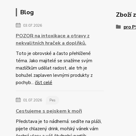
Blog
Zboží 
03.07.2026
pro 
POZOR na intoxikace a otravy z
nekvalitních hraček a doplňků.
Toto je obrovské a často přehlížené
téma. Jako majitelé se snažíme svým
mazlíčkům udělat radost, ale trh je
bohužel zaplaven levnými produkty z
pochyb...
číst celé
01.07.2026
Pes
Cestujeme s pejskem k moři
Představa je to nádherná: sedíte na pláži,
pijete chlazený drink, mořský vánek vám