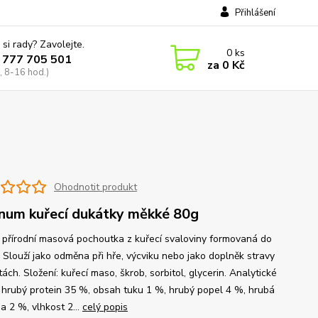
Přihlášení
 si rady? Zavolejte.
0
ks
 777 705 501
za
0 Kč
, 8-16 hod.)
Ohodnotit produkt
um kuřecí dukátky měkké 80g
 přírodní masová pochoutka z kuřecí svaloviny formovaná do
. Slouží jako odměna při hře, výcviku nebo jako doplněk stravy
tách. Složení: kuřecí maso, škrob, sorbitol, glycerin. Analytické
: hrubý protein 35 %, obsah tuku 1 %, hrubý popel 4 %, hrubá
a 2 %, vlhkost 2...
celý popis