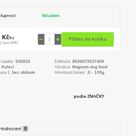
tupnost
Skladem
 Kč
/
ks
Přidat do košíku
Kč
bez DPH
roduktu:
500026
EAN kód:
8594073537409
Kuřecí
Výrobce:
Magnum dog food
kace 1:
bez obilovin
Hmotnost balení:
.0 - 100g
podle ZNAČKY
Hodnocení
0