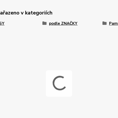
zařazeno v kategoriích
PSY
podle ZNAČKY
Paml