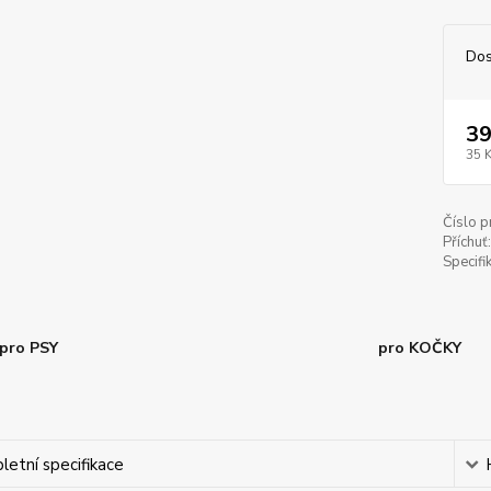
Dos
39
35 
Číslo p
Příchuť:
Specifi
pro PSY
pro KOČKY
etní specifikace