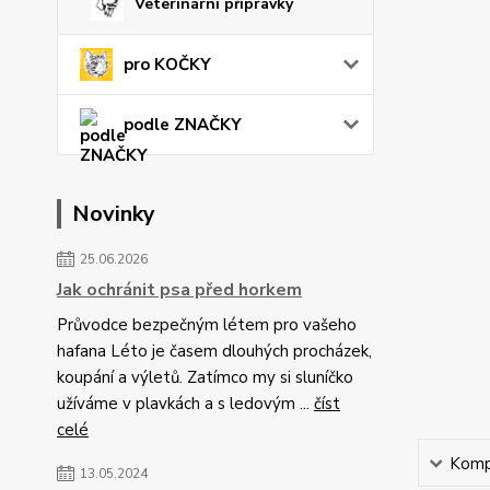
Veterinární přípravky
pro KOČKY
podle ZNAČKY
Novinky
25.06.2026
Jak ochránit psa před horkem
Průvodce bezpečným létem pro vašeho
hafana Léto je časem dlouhých procházek,
koupání a výletů. Zatímco my si sluníčko
užíváme v plavkách a s ledovým ...
číst
celé
Kompl
13.05.2024