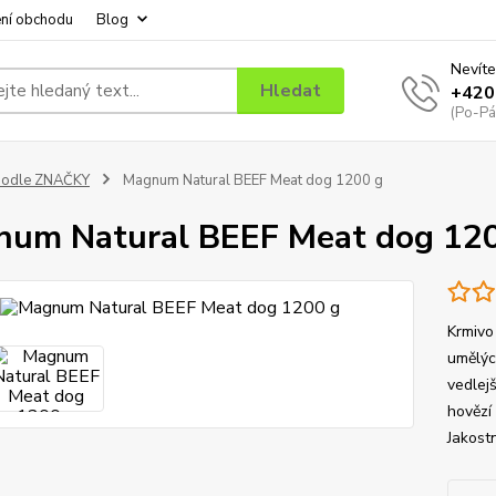
ní obchodu
Blog
Nevíte
Hledat
+420
(Po-Pá
podle ZNAČKY
Magnum Natural BEEF Meat dog 1200 g
um Natural BEEF Meat dog 12
Krmivo
umělýc
vedlej
hovězí
Jakostn