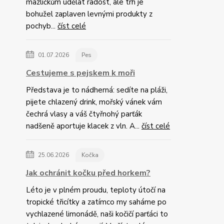
mazlíčkům udělat radost, ale trh je
bohužel zaplaven levnými produkty z
pochyb...
číst celé
01.07.2026
Pes
Cestujeme s pejskem k moři
Představa je to nádherná: sedíte na pláži,
pijete chlazený drink, mořský vánek vám
čechrá vlasy a váš čtyřnohý parťák
nadšeně aportuje klacek z vln. A...
číst celé
25.06.2026
Kočka
Jak ochránit kočku před horkem?
Léto je v plném proudu, teploty útočí na
tropické třicítky a zatímco my saháme po
vychlazené limonádě, naši kočičí parťáci to