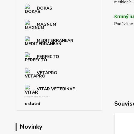
methionín, 
DOKAS
Krmný n
Podává se 
MAGNUM
MEDITERRANEAN
PERFECTO
VETAPRO
VITAR VETERINAE
Souvise
ostatní
Novinky