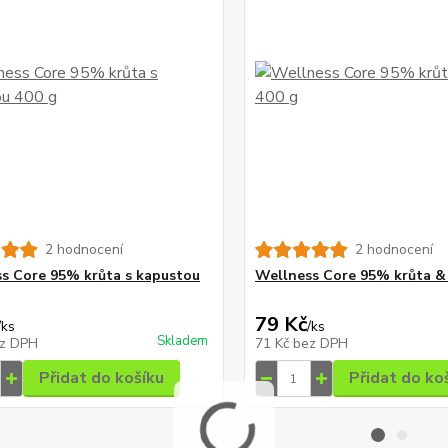
2 hodnocení
2 hodnocení
s Core 95% krůta s kapustou
Wellness Core 95% krůta &
79 Kč
/
ks
/
ks
Skladem
z DPH
71 Kč
bez DPH
Přidat do košíku
Přidat do ko