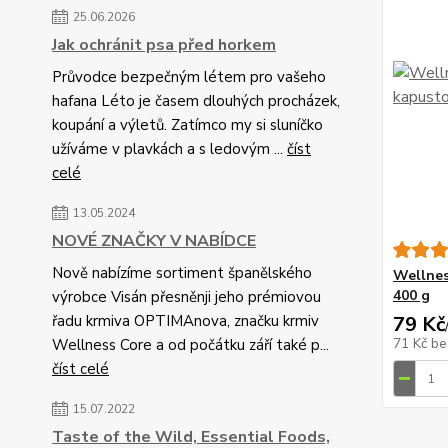
25.06.2026
Jak ochránit psa před horkem
Průvodce bezpečným létem pro vašeho
hafana Léto je časem dlouhých procházek,
koupání a výletů. Zatímco my si sluníčko
užíváme v plavkách a s ledovým ...
číst
celé
13.05.2024
NOVÉ ZNAČKY V NABÍDCE
Nově nabízíme sortiment španělského
Wellnes
400 g
výrobce Visán přesněnji jeho prémiovou
řadu krmiva OPTIMAnova, značku krmiv
79 Kč
71 Kč
be
Wellness Core a od počátku září také p...
číst celé
15.07.2022
Taste of the Wild, Essential Foods,