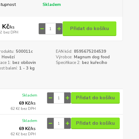
tupnost
Skladem
 Kč
/
ks
Přidat do košíku
Kč
bez DPH
roduktu:
500011c
EAN kód:
8595675204539
Hovězí
Výrobce:
Magnum dog food
kace 1:
bez obilovin
Specifikace 2:
bez kuřecího
st balení:
1 - 3 kg
Skladem
Přidat do košíku
69 Kč
/
ks
62 Kč
bez DPH
Skladem
Přidat do košíku
69 Kč
/
ks
62 Kč
bez DPH