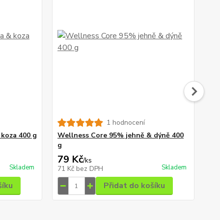
1 hodnocení
 koza 400 g
Wellness Core 95% jehně & dýně 400
We
g
40
79 Kč
79
/
ks
Skladem
Skladem
71 Kč
bez DPH
71
šíku
Přidat do košíku