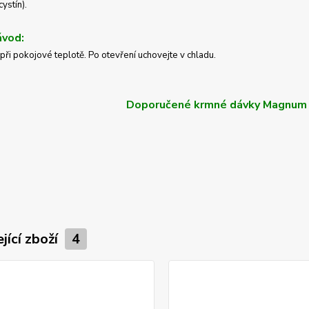
cystín).
ávod:
při
pokojové teplotě. Po otevření uchovejte v chladu.
Doporučené krmné dávky Magnum 
jící zboží
4