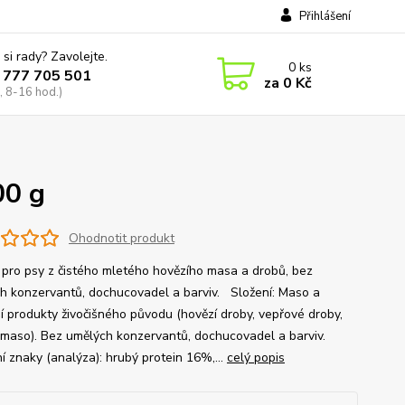
Přihlášení
 si rady? Zavolejte.
0
ks
 777 705 501
za
0 Kč
, 8-16 hod.)
00 g
Ohodnotit produkt
 pro psy z čistého mletého hovězího masa a drobů, bez
h konzervantů, dochucovadel a barviv. Složení: Maso a
ší produkty živočišného původu (hovězí droby, vepřové droby,
 maso). Bez umělých konzervantů, dochucovadel a barviv.
í znaky (analýza): hrubý protein 16%,...
celý popis