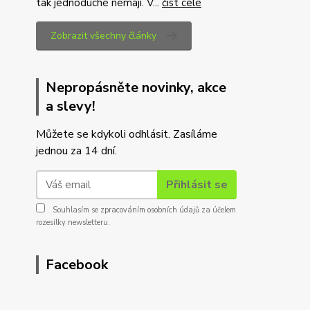
tak jednoduché nemají. V...
číst celé
Zobrazit všechny články
Nepropásněte novinky, akce
a slevy!
Můžete se kdykoli odhlásit. Zasíláme
jednou za 14 dní.
Přihlásit se
Souhlasím se
zpracováním osobních údajů
za účelem
rozesílky newsletteru.
Facebook