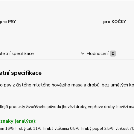
pro PSY
pro KOČKY
etní specifikace
Hodnocení
0
tní specifikace
o psy z čistého mletého hovězího masa a drobů, bez umělých ko
lejší produkty živočišného původu (hovězí droby, vepřové droby, hovězí ma
 znaky (analýza):
ein 16%, hrubý tuk 11%, hrubá vláknina 0,5%, hrubý popel 2,5%, vlhkost 70%