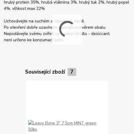
hrubý protein 35%, hrubá vláknina 3%, hrubý tuk 2%, hrubý popel
4%, vlhkost max 22%
Uchovávejte na suchém a chladném místě.
Po otevření dobře uzavírejte zipovým uzávěrem obalu.
Nepodávejte svému zvířeti vysoušecí činidlo - desiccant.
není určeno ke konzumaci lidmi.
Související zboží
7