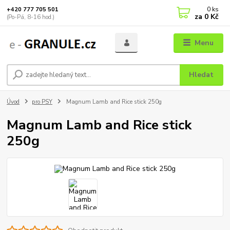
0
ks
+420 777 705 501
za
0 Kč
(Po-Pá, 8-16 hod.)
Menu
Hledat
Úvod
pro PSY
Magnum Lamb and Rice stick 250g
Magnum Lamb and Rice stick
250g