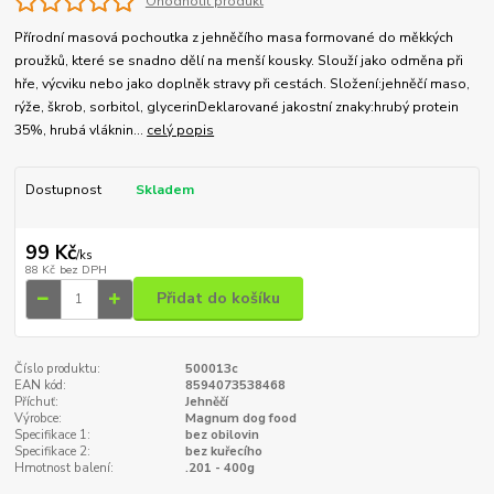
Ohodnotit produkt
Přírodní masová pochoutka z jehněčího masa formované do měkkých
proužků, které se snadno dělí na menší kousky. Slouží jako odměna při
hře, výcviku nebo jako doplněk stravy při cestách. Složení:jehněčí maso,
rýže, škrob, sorbitol, glycerinDeklarované jakostní znaky:hrubý protein
35%, hrubá vláknin...
celý popis
Dostupnost
Skladem
99 Kč
/
ks
88 Kč
bez DPH
Přidat do košíku
Číslo produktu:
500013c
EAN kód:
8594073538468
Příchuť:
Jehněčí
Výrobce:
Magnum dog food
Specifikace 1:
bez obilovin
Specifikace 2:
bez kuřecího
Hmotnost balení:
.201 - 400g