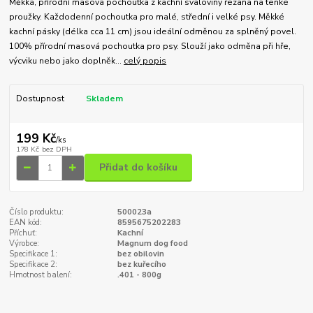
Měkká, přírodní masová pochoutka z kachní svaloviny řezaná na tenké
proužky. Každodenní pochoutka pro malé, střední i velké psy. Měkké
kachní pásky (délka cca 11 cm) jsou ideální odměnou za splněný povel.
100% přírodní masová pochoutka pro psy. Slouží jako odměna při hře,
výcviku nebo jako doplněk...
celý popis
Dostupnost
Skladem
199 Kč
/
ks
178 Kč
bez DPH
Přidat do košíku
Číslo produktu:
500023a
EAN kód:
8595675202283
Příchuť:
Kachní
Výrobce:
Magnum dog food
Specifikace 1:
bez obilovin
Specifikace 2:
bez kuřecího
Hmotnost balení:
.401 - 800g