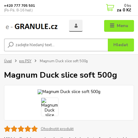
0
ks
+420 777 705 501
za
0 Kč
(Po-Pá, 8-16 hod.)
Menu
Hledat
Úvod
pro PSY
Magnum Duck slice soft 500g
Magnum Duck slice soft 500g
Ohodnotit produkt