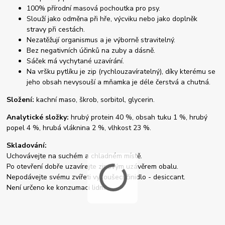
100% přírodní masová pochoutka pro psy.
Slouží jako odměna při hře, výcviku nebo jako doplněk
stravy při cestách.
Nezatěžují organismus a je výborně stravitelný.
Bez negativních účinků na zuby a dásně.
Sáček má vychytané uzavírání.
Na vršku pytlíku je zip (rychlouzavíratelný), díky kterému se
jeho obsah nevysouší a mňamka je déle čerstvá a chutná.
Složení:
kachní maso, škrob, sorbitol, glycerin.
Analytické složky:
hrubý protein 40 %, obsah tuku 1 %, hrubý
popel 4 %, hrubá vláknina 2 %, vlhkost 23 %.
Skladování:
Uchovávejte na suchém a chladném místě.
Po otevření dobře uzavírejte zipovým uzávěrem obalu.
Nepodávejte svému zvířeti vysoušecí činidlo - desiccant.
Není určeno ke konzumaci lidmi.