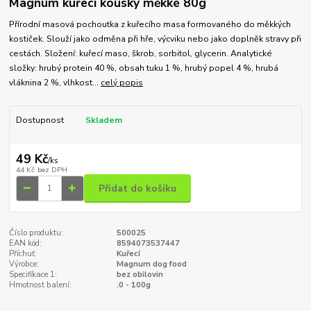
Magnum kuřecí kousky měkké 80g
Přírodní masová pochoutka z kuřecího masa formovaného do měkkých
kostiček. Slouží jako odměna při hře, výcviku nebo jako doplněk stravy při
cestách. Složení: kuřecí maso, škrob, sorbitol, glycerin. Analytické
složky: hrubý protein 40 %, obsah tuku 1 %, hrubý popel 4 %, hrubá
vláknina 2 %, vlhkost...
celý popis
Dostupnost
Skladem
49 Kč
/
ks
44 Kč
bez DPH
Přidat do košíku
Číslo produktu:
500025
EAN kód:
8594073537447
Příchuť:
Kuřecí
Výrobce:
Magnum dog food
Specifikace 1:
bez obilovin
Hmotnost balení:
.0 - 100g