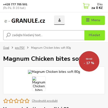
0
ks
+420 777 705 501
za
0 Kč
(Po-Pá, 8-16 hod.)
Menu
Hledat
Úvod
pro PSY
Magnum Chicken bites soft 80g
Magnum Chicken bites soft 80g
59 Kč
- 17 %
Ohodnotit produkt