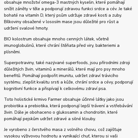
obsahuje množství omega-3 mastných kyselin, které pomáhají
snížit záněty v těle a podporují zdravou funkci srdce a cév. Je také
bohaté na vitamín D, který psům udržuje zdravé kosti a zuby.
Bílkoviny obsažené v lososím mase jsou důležité pro růst a
udržení svalové hmoty.
BIO kolostrum obsahuje mnoho cenných látek, včetně
imunoglobulinů, které chrání štěňata před viry, bakteriemi a
plísněmi.
Superpotraviny, také nazývané superfoods, jsou přírodními zdroji
důležitých živin, vitaminů a minerálů, které mají pro psy mnoho
benefitů. Pomáhají podpořit imunitu, udržet zdraví trávicího
systému, zlepšit kvalitu srsti a kůže, chrání srdce a cévy, podporují
kognitivní funkce a přispívají k celkovému zdraví psa.
Toto holistické krmivo Farmer obsahuje účinné látky jako jsou
probiotika a prebiotika, která podporují lepší trávení a vstřebávání
živin. Dále je obohaceno o glukosamin a chondroitin, které
pomáhají pejskům udržet zdravé a silné klouby.
Je vyrobeno z čerstvého masa z volného chovu, což zajišťuje
vysokou výživovou hodnotu a vynikající chuť, kterou si vaši