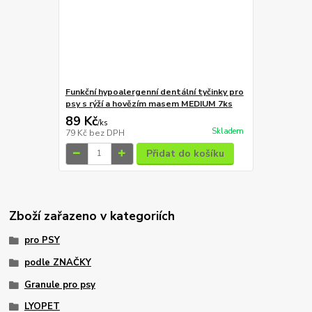
Funkční hypoalergenní dentální tyčinky pro
psy s rýží a hovězím masem MEDIUM 7ks
89 Kč
/
ks
Skladem
79 Kč
bez DPH
Přidat do košíku
Zboží zařazeno v kategoriích
pro PSY
podle ZNAČKY
Granule pro psy
LYOPET