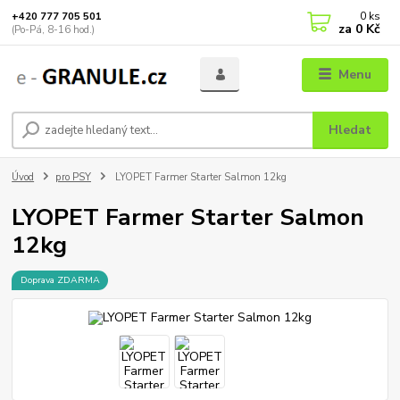
0
ks
+420 777 705 501
za
0 Kč
(Po-Pá, 8-16 hod.)
Menu
Hledat
Úvod
pro PSY
LYOPET Farmer Starter Salmon 12kg
LYOPET Farmer Starter Salmon
12kg
Doprava ZDARMA