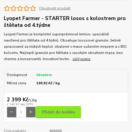
Ohodnotit produkt
Lyopet Farmer - STARTER losos s kolostrem pro
štěňata od 4.týdne
Lyopet Farmer je kompletní superprémiové krmivo, speciálně
navržené pro štěňata od 4 týdnů. Obsahuje lososové granule, šetrně
zpracované za nízkých teplot, obalené v mase sušeném mrazem a v BIO
kolostru. Nejlepší granule pro štěňata s vysokým obsahem masa, bez
chemie a konzervantů. Inovativní techn...
celý popis
Dostupnost
Skladem
Měrná cena
199,92 Kč / kg
2 399 Kč
/
12kg
2 142 Kč
bez DPH
Přidat do košíku
Číslo produktu:
900030