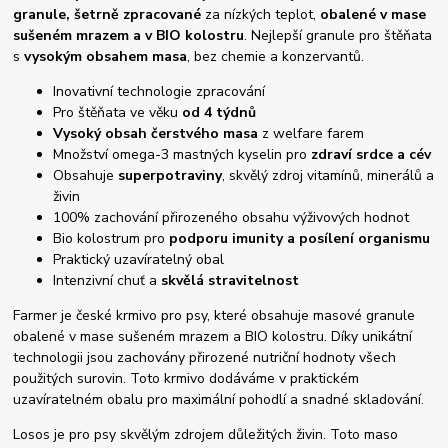
granule,
šetrně zpracované
za nízkých teplot,
obalené v mase
sušeném mrazem a v BIO kolostru
. Nejlepší granule pro štěňata
s
vysokým obsahem masa
, bez chemie a konzervantů.
Inovativní technologie zpracování
Pro štěňata ve věku
od 4 týdnů
Vysoký obsah čerstvého masa
z welfare farem
Množství omega-3 mastných kyselin pro
zdraví srdce a cév
Obsahuje
superpotraviny
, skvělý zdroj vitamínů, minerálů a
živin
100% zachování přirozeného obsahu výživových hodnot
Bio kolostrum pro
podporu imunity a posílení organismu
Praktický uzavíratelný obal
Intenzivní chuť a
skvělá stravitelnost
Farmer je české krmivo pro psy, které obsahuje masové granule
obalené v mase sušeném mrazem a BIO kolostru. Díky unikátní
technologii jsou zachovány přirozené nutriční hodnoty všech
použitých surovin. Toto krmivo dodáváme v praktickém
uzavíratelném obalu pro maximální pohodlí a snadné skladování.
Losos je pro psy skvělým zdrojem důležitých živin. Toto maso