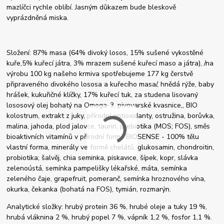
mazlíčci rychle oblíbí. Jasným důkazem bude bleskově
vyprázdněná miska.
Složení: 87% masa (64% divoký losos, 15% sušené vykostěné
kuře,5% kuřecí játra, 3% mrazem sušené kuřecí maso a játra), /na
výrobu 100 kg našeho krmiva spotřebujeme 177 kg čerstvě
připraveného divokého lososa a kuřecího masa/, hnědá rýže, baby
hrášek, kukuřičné klíčky, 17% kuřecí tuk, za studena lisovaný
lososový olej bohatý na Omega-3, pivovarské kvasnice,, BIO
kolostrum, extrakt z juky, přírodní antioxidanty, ostružina, borůvka,
malina, jahoda, plod jalovce, taurin, prebiotika (MOS; FOS), směs
bioaktivních vitamínů v přírodní formě BIOSENSE - 100% tělu
vlastní forma, minerály ve formě chelátů, glukosamin, chondroitin,
probiotika; šalvěj, chia semínka, pískavice, šípek, kopr, slávka
zelenoústá, semínka pampelišky lékařské, máta, semínka
zeleného čaje, grapefruit, pomeranč, semínka hroznového vína,
okurka, čekanka (bohatá na FOS), tymián, rozmarýn.
Analytické složky: hrubý protein 36 %, hrubé oleje a tuky 19 %,
hrubá vláknina 2 %, hrubý popel 7 %, vápník 1,2 %, fosfor 1,1 %.