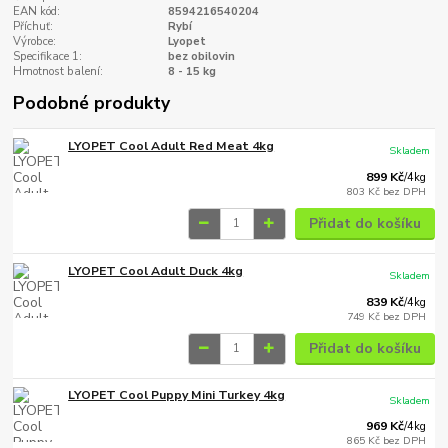
EAN kód:
8594216540204
Příchuť:
Rybí
Výrobce:
Lyopet
Specifikace 1:
bez obilovin
Hmotnost balení:
8 - 15 kg
Podobné produkty
LYOPET Cool Adult Red Meat 4kg
Skladem
899 Kč
/
4kg
803 Kč
bez DPH
Přidat do košíku
LYOPET Cool Adult Duck 4kg
Skladem
839 Kč
/
4kg
749 Kč
bez DPH
Přidat do košíku
LYOPET Cool Puppy Mini Turkey 4kg
Skladem
969 Kč
/
4kg
865 Kč
bez DPH