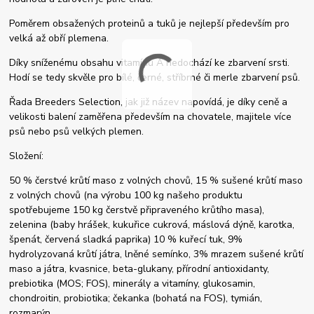
Poměrem obsažených proteinů a tuků je nejlepší především pro
velká až obří plemena.
Díky sníženému obsahu vitamínu A nedochází ke zbarvení srsti.
Hodí se tedy skvěle pro bílé, černé, stříbrné či merle zbarvení psů.
Řada Breeders Selection, jak již název napovídá, je díky ceně a
velikosti balení zaměřena především na chovatele, majitele více
psů nebo psů velkých plemen.
Složení:
50 % čerstvé krůtí maso z volných chovů, 15 % sušené krůtí maso
z volných chovů (na výrobu 100 kg našeho produktu
spotřebujeme 150 kg čerstvě připraveného krůtího masa),
zelenina (baby hrášek, kukuřice cukrová, máslová dýně, karotka,
špenát, červená sladká paprika) 10 % kuřecí tuk, 9%
hydrolyzovaná krůtí játra, lněné semínko, 3% mrazem sušené krůtí
maso a játra, kvasnice, beta-glukany, přírodní antioxidanty,
prebiotika (MOS; FOS), minerály a vitamíny, glukosamin,
chondroitin, probiotika; čekanka (bohatá na FOS), tymián,
rozmarýn.