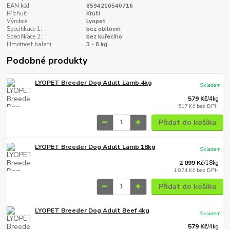
EAN kód:
8594216540716
Příchuť:
Krůtí
Výrobce:
Lyopet
Specifikace 1:
bez obilovin
Specifikace 2:
bez kuřecího
Hmotnost balení:
3 - 8 kg
Podobné produkty
LYOPET Breeder Dog Adult Lamb 4kg
Skladem
579 Kč
/
4kg
517 Kč
bez DPH
Přidat do košíku
LYOPET Breeder Dog Adult Lamb 18kg
Skladem
2 099 Kč
/
18kg
1 874 Kč
bez DPH
Přidat do košíku
LYOPET Breeder Dog Adult Beef 4kg
Skladem
579 Kč
/
4kg