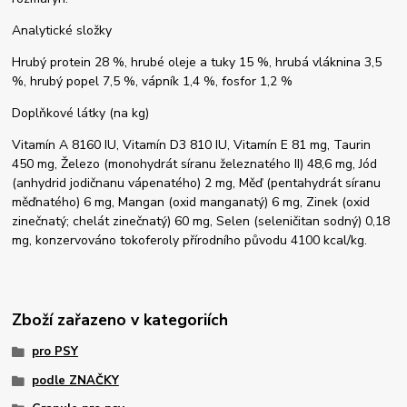
Analytické složky
Hrubý protein 28 %, hrubé oleje a tuky 15 %, hrubá vláknina 3,5
%, hrubý popel 7,5 %, vápník 1,4 %, fosfor 1,2 %
Doplňkové látky (na kg)
Vitamín A 8160 IU, Vitamín D3 810 IU, Vitamín E 81 mg, Taurin
450 mg, Železo (monohydrát síranu železnatého II) 48,6 mg, Jód
(anhydrid jodičnanu vápenatého) 2 mg, Měď (pentahydrát síranu
měďnatého) 6 mg, Mangan (oxid manganatý) 6 mg, Zinek (oxid
zinečnatý; chelát zinečnatý) 60 mg, Selen (seleničitan sodný) 0,18
mg, konzervováno tokoferoly přírodního původu 4100 kcal/kg.
Zboží zařazeno v kategoriích
pro PSY
podle ZNAČKY