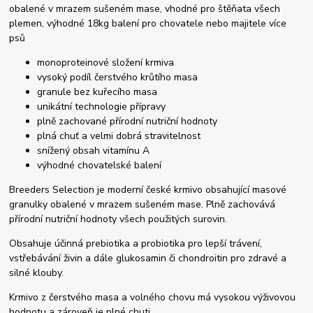
obalené v mrazem sušeném mase, vhodné pro štěňata všech
plemen, výhodné 18kg balení pro chovatele nebo majitele více
psů
monoproteinové složení krmiva
vysoký podíl čerstvého krůtího masa
granule bez kuřecího masa
unikátní technologie přípravy
plně zachované přírodní nutriční hodnoty
plná chuť a velmi dobrá stravitelnost
snížený obsah vitamínu A
výhodné chovatelské balení
Breeders Selection je moderní české krmivo obsahující masové
granulky obalené v mrazem sušeném mase. Plně zachovává
přírodní nutriční hodnoty všech použitých surovin.
Obsahuje účinná prebiotika a probiotika pro lepší trávení,
vstřebávání živin a dále glukosamin či chondroitin pro zdravé a
silné klouby.
Krmivo z čerstvého masa a volného chovu má vysokou výživovou
hodnotu a zároveň je plné chuti.