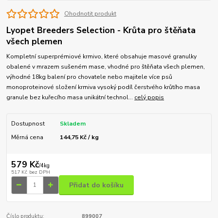
Ohodnotit produkt
Lyopet Breeders Selection - Krůta pro štěňata
všech plemen
Kompletní superprémiové krmivo, které obsahuje masové granulky
obalené v mrazem sušeném mase, vhodné pro štěňata všech plemen,
výhodné 18kg balení pro chovatele nebo majitele více psů
monoproteinové složení krmiva vysoký podíl čerstvého krůtího masa
granule bez kuřecího masa unikátní technol...
celý popis
Dostupnost
Skladem
Měrná cena
144,75 Kč / kg
579 Kč
/
4kg
517 Kč
bez DPH
Přidat do košíku
Číslo produktu:
899007