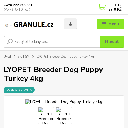
0
ks
+420 777 705 501
za
0 Kč
(Po-Pá, 8-16 hod.)
Menu
Hledat
Úvod
pro PSY
LYOPET Breeder Dog Puppy Turkey 4kg
LYOPET Breeder Dog Puppy
Turkey 4kg
Doprava ZDARMA