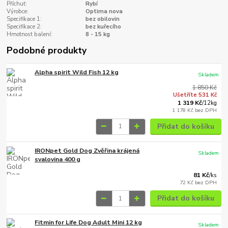
Příchuť:
Rybí
Výrobce:
Optima nova
Specifikace 1:
bez obilovin
Specifikace 2:
bez kuřecího
Hmotnost balení:
8 - 15 kg
Podobné produkty
Alpha spirit Wild Fish 12 kg
Skladem
1 850 Kč
Ušetříte 531 Kč
1 319 Kč
/
12kg
1 178 Kč
bez DPH
Přidat do košíku
IRONpet Gold Dog Zvěřina krájená
Skladem
svalovina 400 g
81 Kč
/
ks
72 Kč
bez DPH
Přidat do košíku
Fitmin for Life Dog Adult Mini 12 kg
Skladem