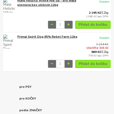
Marp Holistic White Mix SB - pro malá
Skladem
plemena bez obilovin 12kg
2 195 Kč
/
12kg
1 960 Kč
bez DPH
Přidat do košíku
Primal Spirit Dog 65% Rebel Farm 12kg
Skladem
1 214 Kč
Ušetříte 345 Kč
869 Kč
/
12kg
776 Kč
bez DPH
Přidat do košíku
pro PSY
pro KOČKY
podle ZNAČKY