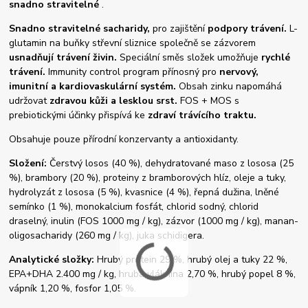
snadno stravitelné
.
Snadno stravitelné sacharidy,
pro zajištění
podpory trávení.
L-
glutamin na buňky střevní sliznice společně se zázvorem
usnadňují trávení živin.
Speciální směs složek umožňuje
rychlé
trávení.
Immunity control program přínosný pro
nervový,
imunitní a kardiovaskulární systém.
Obsah zinku napomáhá
udržovat
zdravou kůži a lesklou srst.
FOS + MOS s
prebiotickými účinky přispívá ke
zdraví trávícího traktu.
Obsahuje pouze přírodní konzervanty a antioxidanty.
Složení:
Čerstvý losos (40 %), dehydratované maso z lososa (25
%), brambory (20 %), proteiny z bramborových hlíz, oleje a tuky,
hydrolyzát z lososa (5 %), kvasnice (4 %), řepná dužina, lněné
semínko (1 %), monokalcium fosfát, chlorid sodný, chlorid
draselný, inulin (FOS 1000 mg / kg), zázvor (1000 mg / kg), manan-
oligosacharidy (260 mg / kg), juka schidigera.
Analytické složky:
Hrubý protein 29 %, hrubý olej a tuky 22 %,
EPA+DHA 2.400 mg / kg, hrubá vláknina 2,70 %, hrubý popel 8 %,
vápník 1,20 %, fosfor 1,05 %.