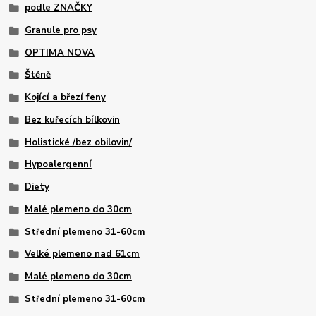
podle ZNAČKY
Granule pro psy
OPTIMA NOVA
Štěně
Kojící a březí feny
Bez kuřecích bílkovin
Holistické /bez obilovin/
Hypoalergenní
Diety
Malé plemeno do 30cm
Střední plemeno 31-60cm
Velké plemeno nad 61cm
Malé plemeno do 30cm
Střední plemeno 31-60cm