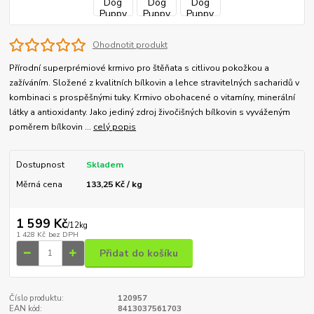
Ohodnotit produkt
Přírodní superprémiové krmivo pro štěňata s citlivou pokožkou a
zažíváním. Složené z kvalitních bílkovin a lehce stravitelných sacharidů v
kombinaci s prospěšnými tuky. Krmivo obohacené o vitamíny, minerální
látky a antioxidanty. Jako jediný zdroj živočišných bílkovin s vyváženým
poměrem bílkovin ...
celý popis
Dostupnost
Skladem
Měrná cena
133,25 Kč / kg
1 599 Kč
/
12kg
1 428 Kč
bez DPH
Přidat do košíku
Číslo produktu:
120957
EAN kód:
8413037561703