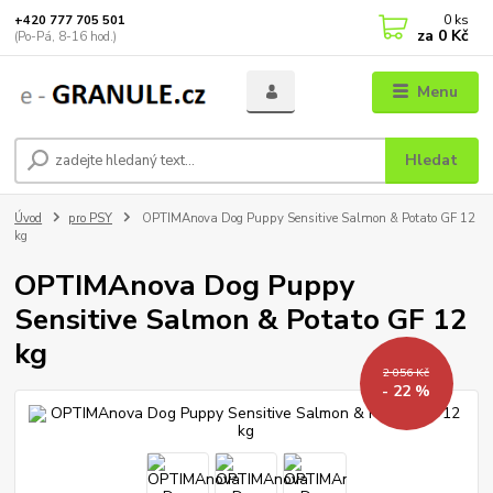
0
ks
+420 777 705 501
za
0 Kč
(Po-Pá, 8-16 hod.)
Menu
Hledat
Úvod
pro PSY
OPTIMAnova Dog Puppy Sensitive Salmon & Potato GF 12
kg
OPTIMAnova Dog Puppy
Sensitive Salmon & Potato GF 12
kg
2 056 Kč
- 22 %