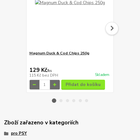
Magnum Duck & Cod Chips 250g
Magnum loso
129 Kč
129 Kč
/
ks
/
ks
Skladem
115 Kč
bez DPH
115 Kč
bez 
Přidat do košíku
Zboží zařazeno v kategoriích
pro PSY