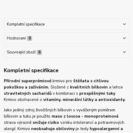
Kompletní specifikace
Hodnocení
0
Související zboží
6
Kompletní specifikace
Přírodní superprémiové
krmivo pro
štěňata s citlivou
pokožkou a zažíváním.
Složené z
kvalitních bílkovin
a lehce
stravitelných sacharidů
v kombinaci s
prospěšnými tuky
.
Krmivo obohacené o
vitamíny, minerální látky a antioxidanty.
Jako jediný zdroj živočišných bílkovin s vyváženým poměrem
bílkovin a tuku je použito
maso z lososa - monoproteinová
strava výrazně
snižuje riziko
vzniku intolerancí a potravinových
alergií. Krmivo
neobsahuje obiloviny
je tedy
hypoalergenní a