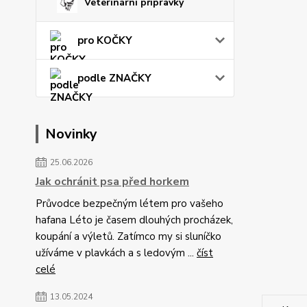
Veterinární přípravky
pro KOČKY
podle ZNAČKY
Novinky
25.06.2026
Jak ochránit psa před horkem
Průvodce bezpečným létem pro vašeho
hafana Léto je časem dlouhých procházek,
koupání a výletů. Zatímco my si sluníčko
užíváme v plavkách a s ledovým ...
číst
celé
13.05.2024