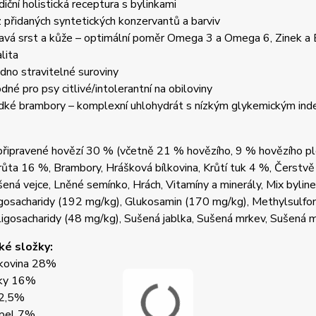
diční holistická receptura s bylinkami
 přidaných syntetických konzervantů a barviv
avá srst a kůže – optimální poměr Omega 3 a Omega 6, Zinek a 
lita
dno stravitelné suroviny
dné pro psy citlivé/intolerantní na obiloviny
dké brambory – komplexní uhlohydrát s nízkým glykemickým in
připravené hovězí 30 % (včetně 21 % hovězího, 9 % hovězího 
ůta 16 %, Brambory, Hrášková bílkovina, Krůtí tuk 4 %, Čerstvě
šená vejce, Lněné semínko, Hrách, Vitamíny a minerály, Mix byline
igosacharidy (192 mg/kg), Glukosamin (170 mg/kg), Methylsulfo
gosacharidy (48 mg/kg), Sušená jablka, Sušená mrkev, Sušená m
ké složky:
lkovina 28%
uky 16%
 2,5%
opel 7%