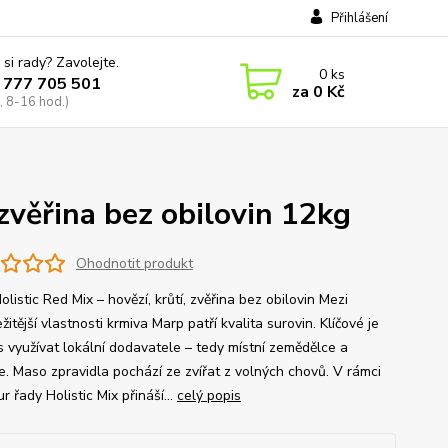
Přihlášení
 si rady? Zavolejte.
0
ks
 777 705 501
za
0 Kč
, 8-16 hod.)
,zvěřina bez obilovin 12kg
Ohodnotit produkt
listic Red Mix – hovězí, krůtí, zvěřina bez obilovin Mezi
žitější vlastnosti krmiva Marp patří kvalita surovin. Klíčové je
s využívat lokální dodavatele – tedy místní zemědělce a
e. Maso zpravidla pochází ze zvířat z volných chovů. V rámci
r řady Holistic Mix přináší...
celý popis