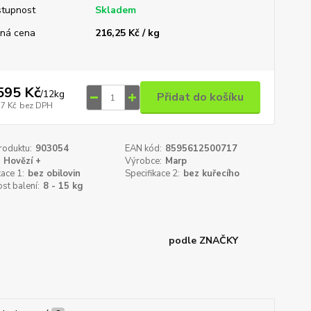
tupnost
Skladem
ná cena
216,25 Kč / kg
595 Kč
/
12kg
Přidat do košíku
17 Kč
bez DPH
roduktu:
903054
EAN kód:
8595612500717
Hovězí +
Výrobce:
Marp
kace 1:
bez obilovin
Specifikace 2:
bez kuřecího
st balení:
8 - 15 kg
podle ZNAČKY