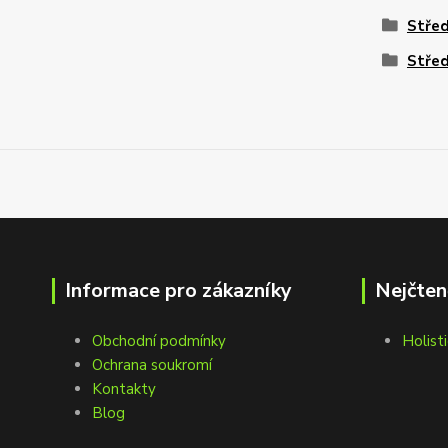
Stře
Stře
Informace pro zákazníky
Nejčten
Obchodní podmínky
Holisti
Ochrana soukromí
Kontakty
Blog