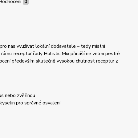
Hodnocení
0
e pro nás využívat lokální dodavatele – tedy místní
 rámci receptur řady Holistic Mix přinášíme velmi pestré
ů ocení především skutečně vysokou chutnost receptur z
us nebo zvěřinou
yselin pro správné osvalení