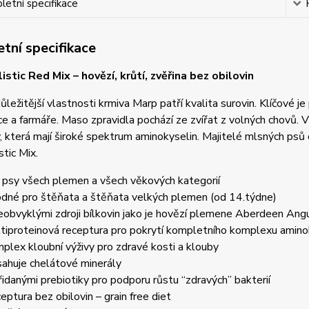
etní specifikace
tní specifikace
istic Red Mix – hovězí, krůtí, zvěřina bez obilovin
ůležitější vlastnosti krmiva Marp patří kvalita surovin. Klíčové j
 a farmáře. Maso zpravidla pochází ze zvířat z volných chovů. V
, která mají široké spektrum aminokyselin. Majitelé mlsných ps
stic Mix.
 psy všech plemen a všech věkových kategorií
dné pro štěňata a štěňata velkých plemen (od 14.týdne)
eobvyklými zdroji bílkovin jako je hovězí plemene Aberdeen Ang
tiproteinová receptura pro pokrytí kompletního komplexu aminok
plex kloubní výživy pro zdravé kosti a klouby
ahuje chelátové minerály
řidanými prebiotiky pro podporu růstu “zdravých” bakterií
eptura bez obilovin – grain free diet