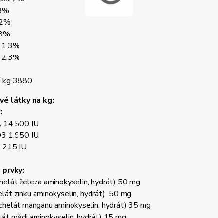
 8%
,2%
,8%
 1,3%
 2,3%
/ kg 3880
é látky na kg:
:
A 14,500 IU
D3 1,950 IU
E 215 IU
 prvky:
helát železa aminokyselin, hydrát) 50 mg
elát zinku aminokyselin, hydrát) 50 mg
chelát manganu aminokyselin, hydrát) 35 mg
lát mědi aminokyselin, hydrát) 15 mg