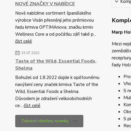
Kompl
NOVÉ ZNAČKY V NABÍDCE
Nově nabízíme sortiment španělského
Komple
výrobce Visán přesněnji jeho prémiovou
řadu krmiva OPTIMAnova, značku krmiv
Marp Hol
Wellness Core a od počátku září také p...
číst celé
Mezi nejd
zemědělce
15.07.2022
receptury
Taste of the Wild, Essential Foods,
řady Holi
Shelma
Pro
Bohužel od 1.8.2022 dojde k opětovnému
Vho
navýšení ceny značek krmiva Taste of the
S n
Wild, Essential Foods a Shelma.
Mul
Důvodem je zdražení velkoobchodních
Kom
ce...
číst celé
Obs
S p
Zobrazit všechny novinky
Rec