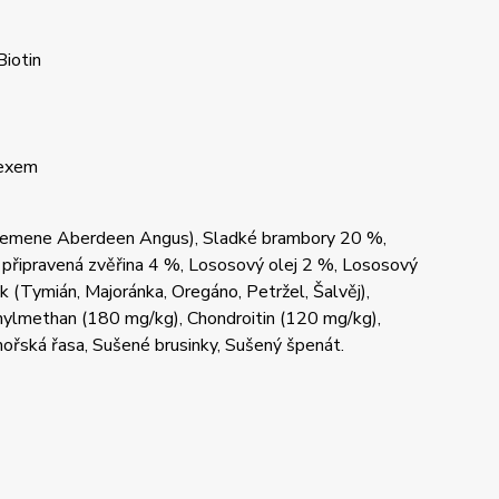
Biotin
dexem
plemene Aberdeen Angus), Sladké brambory 20 %,
 připravená zvěřina 4 %, Lososový olej 2 %, Lososový
k (Tymián, Majoránka, Oregáno, Petržel, Šalvěj),
nylmethan (180 mg/kg), Chondroitin (120 mg/kg),
ořská řasa, Sušené brusinky, Sušený špenát.