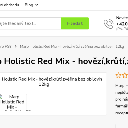
ní obchodu
Blog
Nevíte
Hledat
+420
(Po-Pá
ro PSY
Marp Holistic Red Mix - hovězí,krůtí,zvěřina bez obilovin 12kg
 Holistic Red Mix - hovězí,krůtí
Marp Ho
nejdůle
pro ná
farmář
receptu