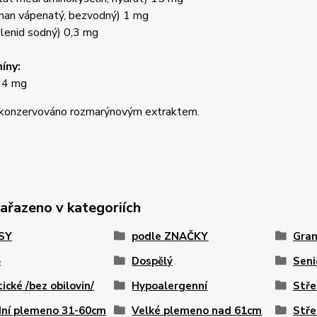
čnan vápenatý, bezvodný) 1 mg
lenid sodný) 0,3 mg
íny:
,14 mg
 konzervováno rozmarýnovým extraktem.
zařazeno v kategoriích
PSY
podle ZNAČKY
Gran
ě
Dospělý
Seni
tické /bez obilovin/
Hypoalergenní
Stře
dní plemeno 31-60cm
Velké plemeno nad 61cm
Stře