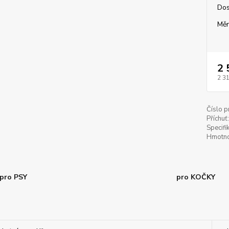
Dos
Měr
2 
2 3
Číslo p
Příchuť:
Specifi
Hmotno
pro PSY
pro KOČKY