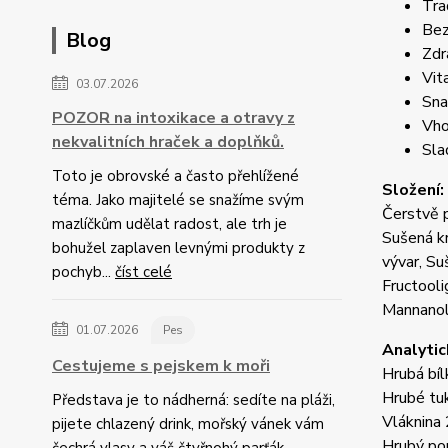
Tra
Bez
Blog
Zdr
Vita
03.07.2026
Sna
POZOR na intoxikace a otravy z
Vho
nekvalitních hraček a doplňků.
Sla
Toto je obrovské a často přehlížené
Složení:
téma. Jako majitelé se snažíme svým
Čerstvě 
mazlíčkům udělat radost, ale trh je
Sušená kr
bohužel zaplaven levnými produkty z
vývar, Su
pochyb...
číst celé
Fructool
Mannanoli
01.07.2026
Pes
Analytic
Cestujeme s pejskem k moři
Hrubá bí
Hrubé t
Představa je to nádherná: sedíte na pláži,
Vláknina
pijete chlazený drink, mořský vánek vám
Hrubý p