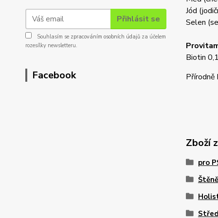
Jód (jodi
Přihlásit se
Selen (se
Souhlasím se
zpracováním osobních údajů
za účelem
Provitam
rozesílky newsletteru.
Biotin 0
Facebook
Přírodně
Zboží 
pro 
Štěn
Holis
Stře