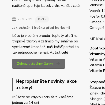
čechrá vlasy a váš čtyřnohý parťák
Vlhkost
nadšeně aportuje klacek z vln. A...
číst celé
Vápník 1
Fosfor 0
25.06.2026
Kočka
Omega 3
Jak ochránit kočku před horkem?
Omega 6
Léto je v plném proudu, teploty útočí na
ME Kcal 
tropické třicítky a zatímco my saháme po
vychlazené limonádě, naši kočičí parťáci to
Doplňkov
tak jednoduché nemají. V...
číst celé
Vitamíny
Vitamin 
Zobrazit všechny články
Vitamin 
Vitamin 
Nepropásněte novinky, akce
Stopové
a slevy!
Železo (c
Zinek (ch
Můžete se kdykoli odhlásit. Zasíláme
Mangan (
jednou za 14 dní.
Měď (che