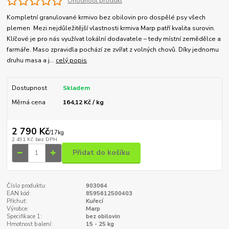
Ohodnotit produkt
Kompletní granulované krmivo bez obilovin pro dospělé psy všech
plemen Mezi nejdůležitější vlastnosti krmiva Marp patří kvalita surovin.
Klíčové je pro nás využívat lokální dodavatele – tedy místní zemědělce a
farmáře. Maso zpravidla pochází ze zvířat z volných chovů. Díky jednomu
druhu masa a j...
celý popis
Dostupnost
Skladem
Měrná cena
164,12 Kč / kg
2 790 Kč
/
17kg
2 491 Kč
bez DPH
Přidat do košíku
Číslo produktu:
903064
EAN kód:
8595612500403
Příchuť:
Kuřecí
Výrobce:
Marp
Specifikace 1:
bez obilovin
Hmotnost balení:
15 - 25 kg