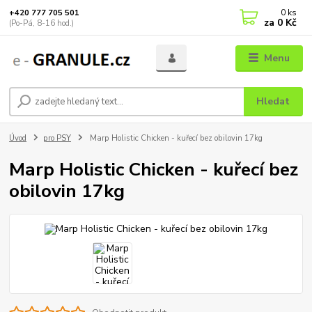
0
ks
+420 777 705 501
za
0 Kč
(Po-Pá, 8-16 hod.)
Menu
Hledat
Úvod
pro PSY
Marp Holistic Chicken - kuřecí bez obilovin 17kg
Marp Holistic Chicken - kuřecí bez
obilovin 17kg