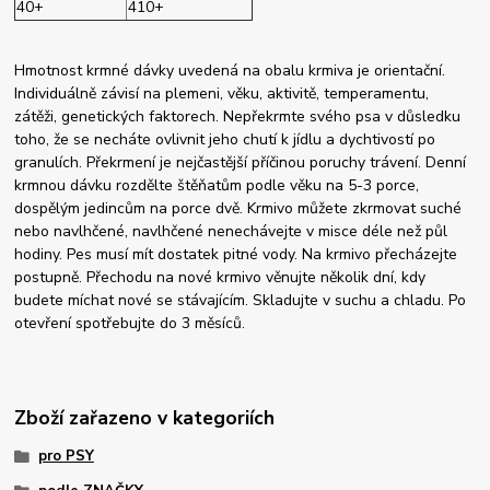
40+
410+
Hmotnost krmné dávky uvedená na obalu krmiva je orientační.
Individuálně závisí na plemeni, věku, aktivitě, temperamentu,
zátěži, genetických faktorech. Nepřekrmte svého psa v důsledku
toho, že se necháte ovlivnit jeho chutí k jídlu a dychtivostí po
granulích. Překrmení je nejčastější příčinou poruchy trávení. Denní
krmnou dávku rozdělte štěňatům podle věku na 5-3 porce,
dospělým jedincům na porce dvě. Krmivo můžete zkrmovat suché
nebo navlhčené, navlhčené nenechávejte v misce déle než půl
hodiny. Pes musí mít dostatek pitné vody. Na krmivo přecházejte
postupně. Přechodu na nové krmivo věnujte několik dní, kdy
budete míchat nové se stávajícím. Skladujte v suchu a chladu. Po
otevření spotřebujte do 3 měsíců.
Zboží zařazeno v kategoriích
pro PSY