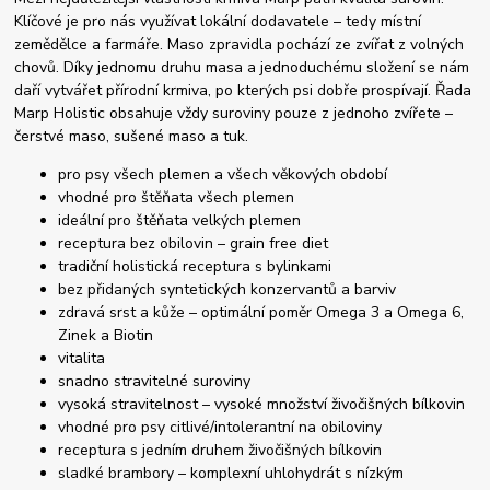
Klíčové je pro nás využívat lokální dodavatele – tedy místní
zemědělce a farmáře. Maso zpravidla pochází ze zvířat z volných
chovů. Díky jednomu druhu masa a jednoduchému složení se nám
daří vytvářet přírodní krmiva, po kterých psi dobře prospívají. Řada
Marp Holistic obsahuje vždy suroviny pouze z jednoho zvířete –
čerstvé maso, sušené maso a tuk.
pro psy všech plemen a všech věkových období
vhodné pro štěňata všech plemen
ideální pro štěňata velkých plemen
receptura bez obilovin – grain free diet
tradiční holistická receptura s bylinkami
bez přidaných syntetických konzervantů a barviv
zdravá srst a kůže – optimální poměr Omega 3 a Omega 6,
Zinek a Biotin
vitalita
snadno stravitelné suroviny
vysoká stravitelnost – vysoké množství živočišných bílkovin
vhodné pro psy citlivé/intolerantní na obiloviny
receptura s jedním druhem živočišných bílkovin
sladké brambory – komplexní uhlohydrát s nízkým