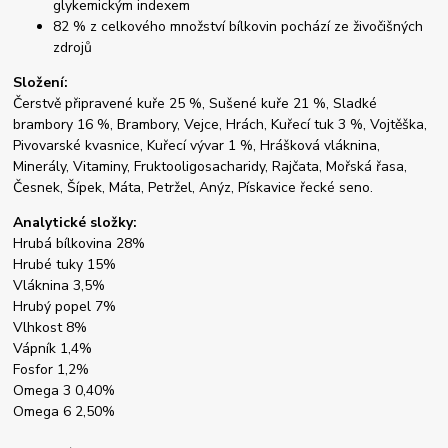
glykemickým indexem
82 % z celkového množství bílkovin pochází ze živočišných
zdrojů
Složení:
Čerstvě připravené kuře 25 %, Sušené kuře 21 %, Sladké
brambory 16 %, Brambory, Vejce, Hrách, Kuřecí tuk 3 %, Vojtěška,
Pivovarské kvasnice, Kuřecí vývar 1 %, Hrášková vláknina,
Minerály, Vitaminy, Fruktooligosacharidy, Rajčata, Mořská řasa,
Česnek, Šípek, Máta, Petržel, Anýz, Pískavice řecké seno.
Analytické složky:
Hrubá bílkovina 28%
Hrubé tuky 15%
Vláknina 3,5%
Hrubý popel 7%
Vlhkost 8%
Vápník 1,4%
Fosfor 1,2%
Omega 3 0,40%
Omega 6 2,50%