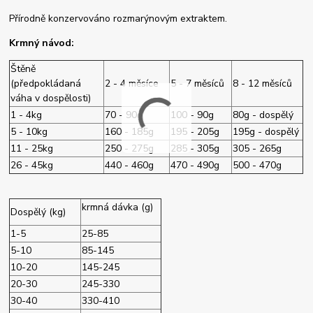
Přírodně konzervováno rozmarýnovým extraktem.
Krmný návod:
Štěně
(předpokládaná
2 - 4 měsíce
5 - 7 měsíců
8 - 12 měsíců
váha v dospělosti)
1 - 4kg
70 - 90g
100 - 90g
80g - dospělý
5 - 10kg
160 - 185g
195 - 205g
195g - dospělý
11 - 25kg
250 - 275g
285 - 305g
305 - 265g
26 - 45kg
440 - 460g
470 - 490g
500 - 470g
krmná dávka (g)
Dospělý (kg)
1-5
25-85
5-10
85-145
10-20
145-245
20-30
245-330
30-40
330-410