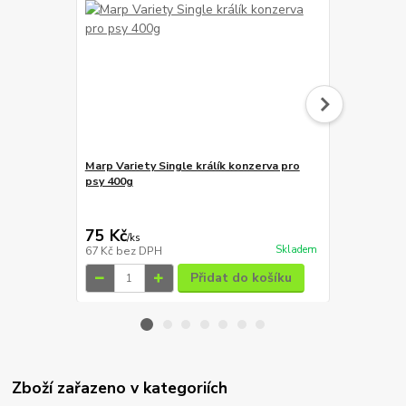
Marp Variety Single králík konzerva pro
Marp Variety
psy 400g
400g
75 Kč
65 Kč
/
ks
/
ks
Skladem
67 Kč
bez DPH
58 Kč
bez D
Přidat do košíku
Zboží zařazeno v kategoriích