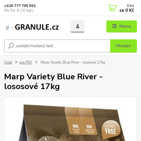
0
ks
+420 777 705 501
za
0 Kč
(Po-Pá, 8-16 hod.)
Menu
Hledat
Úvod
pro PSY
Marp Variety Blue River - lososové 17kg
Marp Variety Blue River -
lososové 17kg