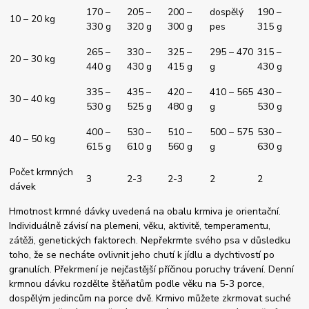
170 –
205 –
200 –
dospělý
190 –
10 – 20 kg
330 g
320 g
300 g
pes
315 g
265 –
330 –
325 –
295 – 470
315 –
20 – 30 kg
440 g
430 g
415 g
g
430 g
335 –
435 –
420 –
410 – 565
430 –
30 – 40 kg
530 g
525 g
480 g
g
530 g
400 –
530 –
510 –
500 – 575
530 –
40 – 50 kg
615 g
610 g
560 g
g
630 g
Počet krmných
3
2-3
2-3
2
2
dávek
Hmotnost krmné dávky uvedená na obalu krmiva je orientační.
Individuálně závisí na plemeni, věku, aktivitě, temperamentu,
zátěži, genetických faktorech. Nepřekrmte svého psa v důsledku
toho, že se necháte ovlivnit jeho chutí k jídlu a dychtivostí po
granulích. Překrmení je nejčastější příčinou poruchy trávení. Denní
krmnou dávku rozdělte štěňatům podle věku na 5-3 porce,
dospělým jedincům na porce dvě. Krmivo můžete zkrmovat suché