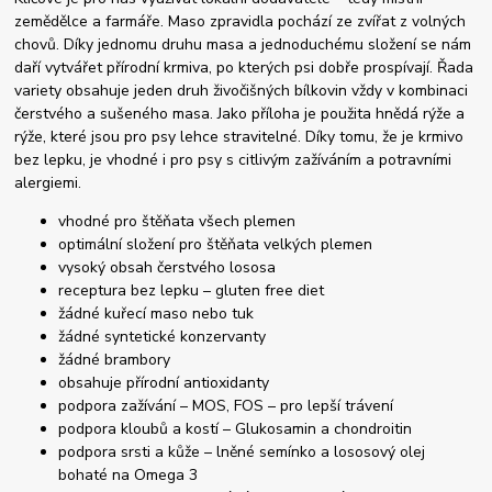
zemědělce a farmáře. Maso zpravidla pochází ze zvířat z volných
chovů. Díky jednomu druhu masa a jednoduchému složení se nám
daří vytvářet přírodní krmiva, po kterých psi dobře prospívají. Řada
variety obsahuje jeden druh živočišných bílkovin vždy v kombinaci
čerstvého a sušeného masa. Jako příloha je použita hnědá rýže a
rýže, které jsou pro psy lehce stravitelné. Díky tomu, že je krmivo
bez lepku, je vhodné i pro psy s citlivým zažíváním a potravními
alergiemi.
vhodné pro štěňata všech plemen
optimální složení pro štěňata velkých plemen
vysoký obsah čerstvého lososa
receptura bez lepku – gluten free diet
žádné kuřecí maso nebo tuk
žádné syntetické konzervanty
žádné brambory
obsahuje přírodní antioxidanty
podpora zažívání – MOS, FOS – pro lepší trávení
podpora kloubů a kostí – Glukosamin a chondroitin
podpora srsti a kůže – lněné semínko a lososový olej
bohaté na Omega 3