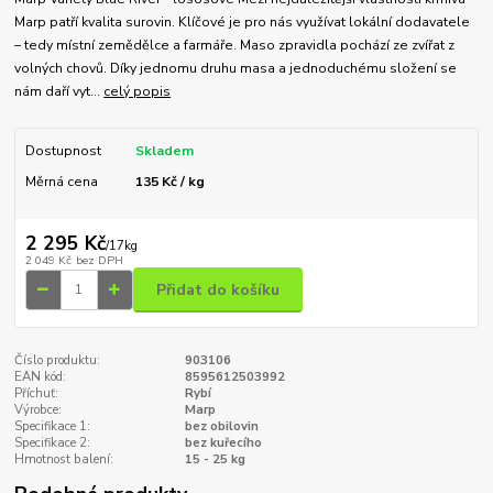
Marp patří kvalita surovin. Klíčové je pro nás využívat lokální dodavatele
– tedy místní zemědělce a farmáře. Maso zpravidla pochází ze zvířat z
volných chovů. Díky jednomu druhu masa a jednoduchému složení se
nám daří vyt...
celý popis
Dostupnost
Skladem
Měrná cena
135 Kč / kg
2 295 Kč
/
17kg
2 049 Kč
bez DPH
Přidat do košíku
Číslo produktu:
903106
EAN kód:
8595612503992
Příchuť:
Rybí
Výrobce:
Marp
Specifikace 1:
bez obilovin
Specifikace 2:
bez kuřecího
Hmotnost balení:
15 - 25 kg