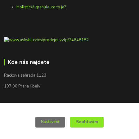
Holistické granule, co to je?
Kde nás najdete
Rackova zahrada 1123
197 00 Praha Kbely
Souhlasím
Nastavení