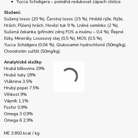
Yucca Schidigera – pomáhá redukovat zápach stolice
Složení:
Sušený losos (20 %), Čerstvý losos (15 %), Hnědá rýže, Rýže,
Hrách, Půlený hrách, Hovězí tuk 9 %, Lněné semínko (2 %),
Sušená čekanka (přírodní zdroj FOS a inulinu – 0,4 %), Řepné
řízky, Minerály, Lososový olej (0,5 %), MOS (0,5 %),
Yucca
Schidigera
(0,04 %), Glukosamin hydrochlorid (50mg/kg),
Chondroitin sulfát (50mg/kg).
Analytické složky:
Hrubá bílkovina 29%
Hrubé tuky 18%
Vláknina 3,5%
Hrubý popel 7,5%
Vlhkost 9%
Vápník 1,1%
Fosfor 0,9%
Omega 3 0,9%
Omega 6 2,9%
ME 3.850 kcal / kg