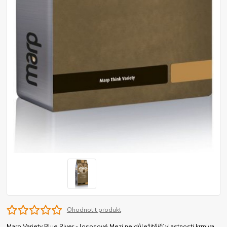
Ohodnotit produkt
Marp Variety Blue River - lososové Mezi nejdůležitější vlastnosti krmiva