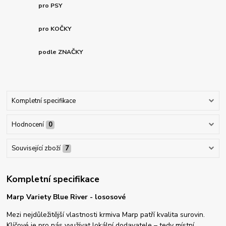
pro PSY
pro KOČKY
podle ZNAČKY
Kompletní specifikace
Hodnocení
0
Související zboží
7
Kompletní specifikace
Marp Variety Blue River - lososové
Mezi nejdůležitější vlastnosti krmiva Marp patří kvalita surovin.
Klíčové je pro nás využívat lokální dodavatele – tedy místní