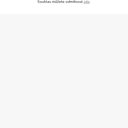
Souhlas můžete odmítnout
zde
.
Kontakty
Zákaznická podpora e-granule.cz
+420 777 705 501
(Po-Pá, 8-16 hod.)
info@e-granule.cz
© 2022 e-granule.cz *** Všechna práva vyhrazena