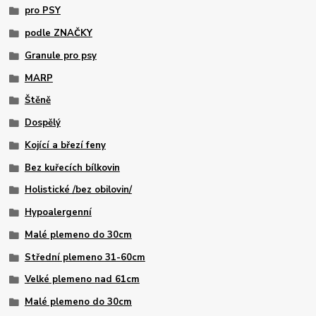
pro PSY
podle ZNAČKY
Granule pro psy
MARP
Štěně
Dospělý
Kojící a březí feny
Bez kuřecích bílkovin
Holistické /bez obilovin/
Hypoalergenní
Malé plemeno do 30cm
Střední plemeno 31-60cm
Velké plemeno nad 61cm
Malé plemeno do 30cm