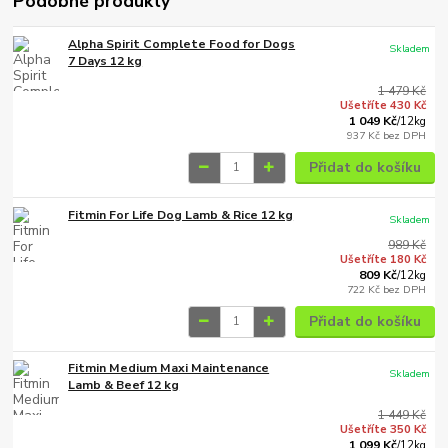
Podobné produkty
Alpha Spirit Complete Food for Dogs
Skladem
7 Days 12 kg
1 479 Kč
Ušetříte 430 Kč
1 049 Kč
/
12kg
937 Kč
bez DPH
Přidat do košíku
Fitmin For Life Dog Lamb & Rice 12 kg
Skladem
989 Kč
Ušetříte 180 Kč
809 Kč
/
12kg
722 Kč
bez DPH
Přidat do košíku
Fitmin Medium Maxi Maintenance
Skladem
Lamb & Beef 12 kg
1 449 Kč
Ušetříte 350 Kč
1 099 Kč
/
12kg