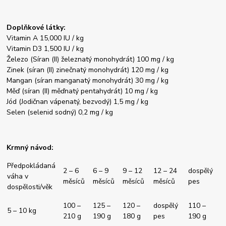
Doplňkové látky:
Vitamin A 15,000 IU / kg
Vitamin D3 1,500 IU / kg
Železo (Síran (II) železnatý monohydrát) 100 mg / kg
Zinek (síran (II) zinečnatý monohydrát) 120 mg / kg
Mangan (síran manganatý monohydrát) 30 mg / kg
Měď (síran (II) měďnatý pentahydrát) 10 mg / kg
Jód (Jodičnan vápenatý, bezvodý) 1,5 mg / kg
Selen (selenid sodný) 0,2 mg / kg
Krmný návod:
Předpokládaná
2 – 6
6 – 9
9 – 12
12 – 24
dospělý
váha v
měsíců
měsíců
měsíců
měsíců
pes
dospělosti/věk
100 –
125 –
120 –
dospělý
110 –
5 – 10 kg
210 g
190 g
180 g
pes
190 g