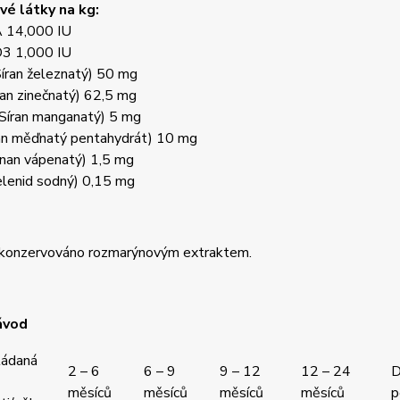
é látky na kg:
A 14,000 IU
D3 1,000 IU
íran železnatý) 50 mg
ran zinečnatý) 62,5 mg
Síran manganatý) 5 mg
an měďnatý pentahydrát) 10 mg
čnan vápenatý) 1,5 mg
elenid sodný) 0,15 mg
 konzervováno rozmarýnovým extraktem.
ávod
ládaná
2 – 6
6 – 9
9 – 12
12 – 24
D
měsíců
měsíců
měsíců
měsíců
p