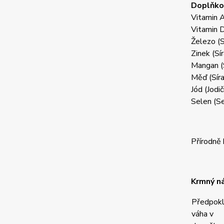
Doplňkov
Vitamin 
Vitamin 
Železo (S
Zinek (Sí
Mangan (
Měď (Sír
Jód (Jodi
Selen (S
Přírodně
Krmný n
Předpok
váha v