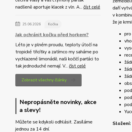
zemědělce
nadšeně aportuje klacek z vln. A...
číst celé
daří vytv
v kombina
že je krm
25.06.2026
Kočka
pro
Jak ochránit kočku před horkem?
vho
Léto je v plném proudu, teploty útočí na
vys
tropické třicítky a zatímco my saháme po
rec
vychlazené limonádě, naši kočičí parťáci to
žád
tak jednoduché nemají. V...
číst celé
žád
žád
Zobrazit všechny články
obs
pod
pod
Nepropásněte novinky, akce
pod
a slevy!
Yuc
Můžete se kdykoli odhlásit. Zasíláme
Složení:
jednou za 14 dní.