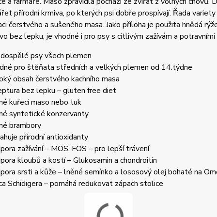
 a farmáře. Maso zpravidla pochází ze zvířat z volných chovů.
ářet přírodní krmiva, po kterých psi dobře prospívají. Řada variet
ci čerstvého a sušeného masa. Jako příloha je použita hnědá rýže 
ivo bez lepku, je vhodné i pro psy s citlivým zažívám a potravními 
 dospělé psy všech plemen
dné pro štěňata středních a velkých plemen od 14.týdne
oký obsah čerstvého kachního masa
eptura bez lepku – gluten free diet
né kuřecí maso nebo tuk
né syntetické konzervanty
né brambory
ahuje přírodní antioxidanty
pora zažívání – MOS, FOS – pro lepší trávení
pora kloubů a kostí – Glukosamin a chondroitin
pora srsti a kůže – lněné semínko a lososový olej bohaté na O
ca Schidigera – pomáhá redukovat zápach stolice