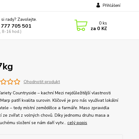
Přihlášení
 si rady? Zavolejte.
0
ks
 777 705 501
za
0 Kč
, 8-16 hod.)
7kg
Ohodnotit produkt
riety Countryside – kachní Mezi nejdůležitější vlastnosti
Marp patří kvalita surovin. Klíčové je pro nás využívat lokální
tele – tedy místní zemědělce a farmáře. Maso zpravidla
í ze zvířat z volných chovů. Díky jednomu druhu masa a
uchému složení se nám daří vytv...
celý popis