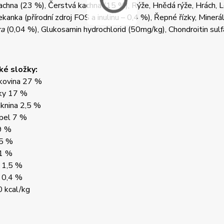
chna (23 %), Čerstvá kachna (15 %), Rýže, Hnědá rýže, Hrách, L
kanka (přírodní zdroj FOS a inulinu – 0,4 %), Řepné řízky, Miner
ra
(0,04 %), Glukosamin hydrochlorid (50mg/kg), Chondroitin sul
ké složky:
lkovina 27 %
ky 17 %
áknina 2,5 %
pel 7 %
9 %
,5 %
,1 %
 1,5 %
 0,4 %
 kcal/kg