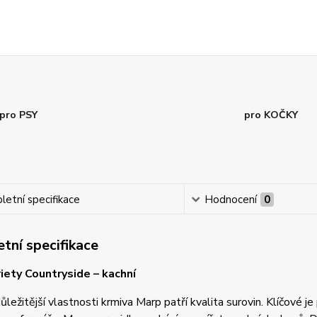
pro PSY
pro KOČKY
etní specifikace
Hodnocení
0
tní specifikace
iety Countryside – kachní
ůležitější vlastnosti krmiva Marp patří kvalita surovin. Klíčové j