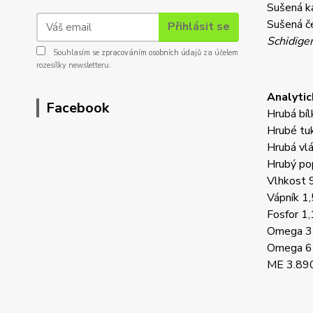
Sušená ka
Sušená če
Přihlásit se
Schidige
Souhlasím se
zpracováním osobních údajů
za účelem
rozesílky newsletteru.
Analytic
Facebook
Hrubá bí
Hrubé tu
Hrubá vl
Hrubý po
Vlhkost 
Vápník 1
Fosfor 1
Omega 3
Omega 6
ME 3.890