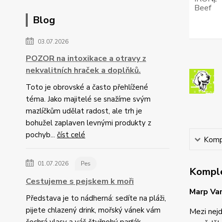
Blog
03.07.2026
POZOR na intoxikace a otravy z
nekvalitních hraček a doplňků.
Toto je obrovské a často přehlížené
téma. Jako majitelé se snažíme svým
mazlíčkům udělat radost, ale trh je
bohužel zaplaven levnými produkty z
pochyb...
číst celé
Kompl
01.07.2026
Pes
Komple
Cestujeme s pejskem k moři
Marp Var
Představa je to nádherná: sedíte na pláži,
pijete chlazený drink, mořský vánek vám
Mezi nejd
čechrá vlasy a váš čtyřnohý parťák