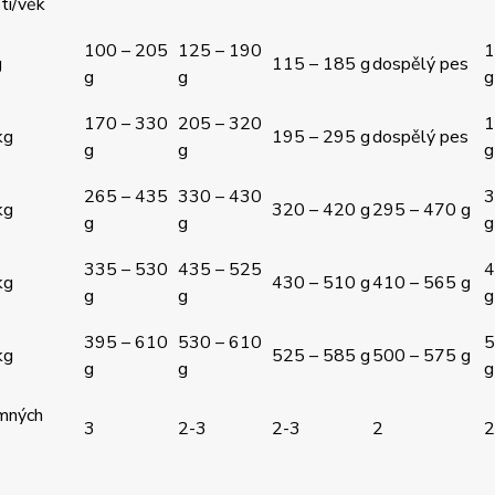
ti/věk
100 – 205
125 – 190
1
g
115 – 185 g
dospělý pes
g
g
g
170 – 330
205 – 320
1
kg
195 – 295 g
dospělý pes
g
g
g
265 – 435
330 – 430
3
kg
320 – 420 g
295 – 470 g
g
g
g
335 – 530
435 – 525
4
kg
430 – 510 g
410 – 565 g
g
g
g
395 – 610
530 – 610
5
kg
525 – 585 g
500 – 575 g
g
g
g
mných
3
2-3
2-3
2
2