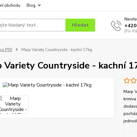
ní obchodu
Blog
Nevíte
Hledat
+420
(Po-Pá
ro PSY
Marp Variety Countryside - kachní 17kg
 Variety Countryside - kachní 1
Marp Va
krmiva 
dodava
pocház
jednod