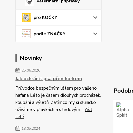
Veterinární přípravky
pro KOČKY
podle ZNAČKY
Novinky
25.06.2026
Jak ochránit psa před horkem
Průvodce bezpečným létem pro vašeho
Podobn
hafana Léto je časem dlouhých procházek,
koupání a výletů. Zatímco my si sluníčko
užíváme v plavkách a s ledovým ...
číst
celé
13.05.2024