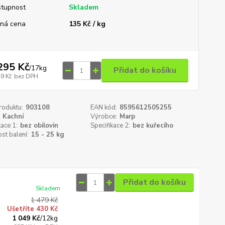
tupnost
Skladem
ná cena
135 Kč / kg
295 Kč
/
17kg
Přidat do košíku
49 Kč
bez DPH
roduktu:
903108
EAN kód:
8595612505255
Kachní
Výrobce:
Marp
kace 1:
bez obilovin
Specifikace 2:
bez kuřecího
st balení:
15 - 25 kg
Přidat do košíku
Skladem
1 479 Kč
Ušetříte 430 Kč
1 049 Kč
/
12kg