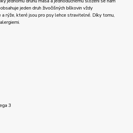
 Díky jednomu druhu masa a jednoduchému složení se nám
y obsahuje jeden druh živočišných bílkovin vždy
a rýže, které jsou pro psy lehce stravitelné. Díky tomu,
alergiemi.
mega 3