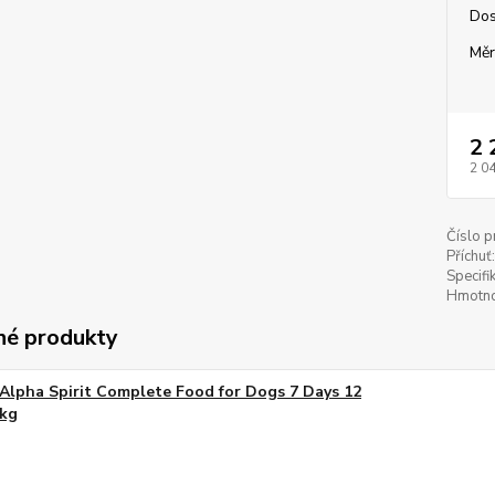
Dos
Měr
2 
2 0
Číslo p
Příchuť:
Specifi
Hmotno
é produkty
Alpha Spirit Complete Food for Dogs 7 Days 12
kg