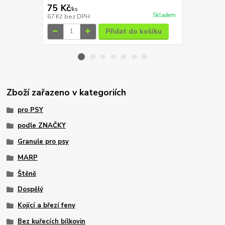
75 Kč
65 Kč
/
ks
/
ks
Skladem
67 Kč
bez DPH
58 Kč
bez D
Přidat do košíku
Zboží zařazeno v kategoriích
pro PSY
podle ZNAČKY
Granule pro psy
MARP
Štěně
Dospělý
Kojící a březí feny
Bez kuřecích bílkovin