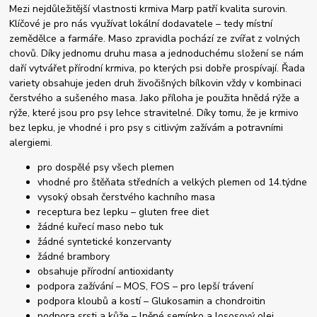
Mezi nejdůležitější vlastnosti krmiva Marp patří kvalita surovin.
Klíčové je pro nás využívat lokální dodavatele – tedy místní
zemědělce a farmáře. Maso zpravidla pochází ze zvířat z volných
chovů. Díky jednomu druhu masa a jednoduchému složení se nám
daří vytvářet přírodní krmiva, po kterých psi dobře prospívají. Řada
variety obsahuje jeden druh živočišných bílkovin vždy v kombinaci
čerstvého a sušeného masa. Jako příloha je použita hnědá rýže a
rýže, které jsou pro psy lehce stravitelné. Díky tomu, že je krmivo
bez lepku, je vhodné i pro psy s citlivým zažívám a potravními
alergiemi.
pro dospělé psy všech plemen
vhodné pro štěňata středních a velkých plemen od 14.týdne
vysoký obsah čerstvého kachního masa
receptura bez lepku – gluten free diet
žádné kuřecí maso nebo tuk
žádné syntetické konzervanty
žádné brambory
obsahuje přírodní antioxidanty
podpora zažívání – MOS, FOS – pro lepší trávení
podpora kloubů a kostí – Glukosamin a chondroitin
podpora srsti a kůže – lněné semínko a lososový olej