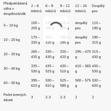
Předpokládaná
2 – 6
6 – 9
9 – 12
12 – 24
Dospělý
váha v
měsíců
měsíců
měsíců
měsíců
pes
dospělosti/věk
100 –
125 –
115 –
dospělý
110 –
5 – 10 kg
205 g
190 g
185 g
pes
190 g
170 –
205 –
195 –
dospělý
190 –
10 – 20 kg
330 g
320 g
295 g
pes
315 g
265 –
330 –
320 –
295 – 470
315 –
20 – 30 kg
435 g
430 g
420 g
g
430 g
335 –
435 –
430 –
410 – 565
430 –
30 – 40 kg
530 g
525 g
510 g
g
530 g
395 –
530 –
525 –
500 – 575
530 –
40 – 50 kg
610 g
610 g
585 g
g
630 g
Počet krmných
3
2-3
2-3
2
2
dávek