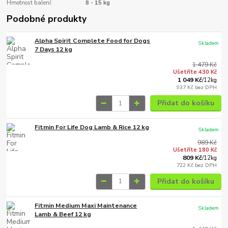
Hmotnost balení:
8 - 15 kg
Podobné produkty
Alpha Spirit Complete Food for Dogs
Skladem
7 Days 12 kg
1 479 Kč
Ušetříte 430 Kč
1 049 Kč
/
12kg
937 Kč
bez DPH
Přidat do košíku
Fitmin For Life Dog Lamb & Rice 12 kg
Skladem
989 Kč
Ušetříte 180 Kč
809 Kč
/
12kg
722 Kč
bez DPH
Přidat do košíku
Fitmin Medium Maxi Maintenance
Skladem
Lamb & Beef 12 kg