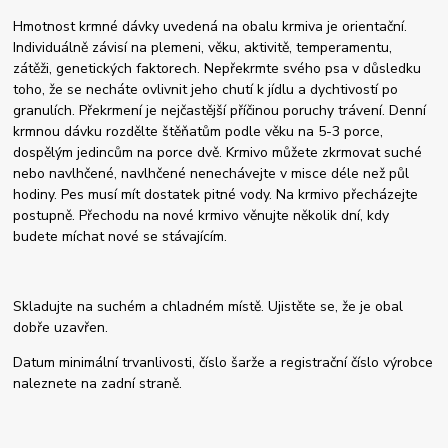
Hmotnost krmné dávky uvedená na obalu krmiva je orientační.
Individuálně závisí na plemeni, věku, aktivitě, temperamentu,
zátěži, genetických faktorech. Nepřekrmte svého psa v důsledku
toho, že se necháte ovlivnit jeho chutí k jídlu a dychtivostí po
granulích. Překrmení je nejčastější příčinou poruchy trávení. Denní
krmnou dávku rozdělte štěňatům podle věku na 5-3 porce,
dospělým jedincům na porce dvě. Krmivo můžete zkrmovat suché
nebo navlhčené, navlhčené nenechávejte v misce déle než půl
hodiny. Pes musí mít dostatek pitné vody. Na krmivo přecházejte
postupně. Přechodu na nové krmivo věnujte několik dní, kdy
budete míchat nové se stávajícím.
Skladujte na suchém a chladném místě. Ujistěte se, že je obal
dobře uzavřen.
Datum minimální trvanlivosti, číslo šarže a registrační číslo výrobce
naleznete na zadní straně.