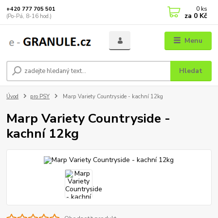
0
ks
+420 777 705 501
za
0 Kč
(Po-Pá, 8-16 hod.)
Menu
Hledat
Úvod
pro PSY
Marp Variety Countryside - kachní 12kg
Marp Variety Countryside -
kachní 12kg