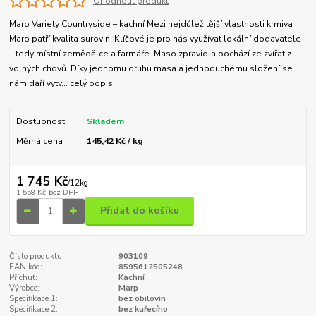
Ohodnotit produkt
Marp Variety Countryside – kachní Mezi nejdůležitější vlastnosti krmiva
Marp patří kvalita surovin. Klíčové je pro nás využívat lokální dodavatele
– tedy místní zemědělce a farmáře. Maso zpravidla pochází ze zvířat z
volných chovů. Díky jednomu druhu masa a jednoduchému složení se
nám daří vytv...
celý popis
Dostupnost
Skladem
Měrná cena
145,42 Kč / kg
1 745 Kč
/
12kg
1 558 Kč
bez DPH
Přidat do košíku
Číslo produktu:
903109
EAN kód:
8595612505248
Příchuť:
Kachní
Výrobce:
Marp
Specifikace 1:
bez obilovin
Specifikace 2:
bez kuřecího