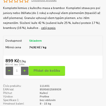
Ohodnotit produkt
Kompletní krmivo z kuřecího masa a brambor. Kompletní strava pro psí
juniory nebo štěňata (do 1 roku) a vyhovují všem plemenům (trpasličí až
obří plemena). Granule vyhovují všem typům plemen, a to i těm
nejmenším. Složení: kuře 42 % (sušené kuře 25 %, kuřecí protein 17 %),
brambory (16 %), kukuřice...
celý popis
Dostupnost
Skladem
Měrná cena
74,92 Kč / kg
899 Kč
/
12kg
803 Kč
bez DPH
Přidat do košíku
Číslo produktu:
111401
EAN kód:
8595602569939
Příchuť:
Kuřecí
Výrobce:
Profine
Specifikace 1:
bez obilovin
Hmotnost balení:
8 - 15 kg