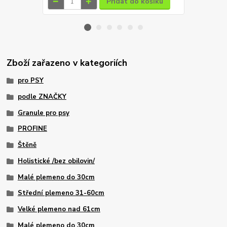
Přidat do košíku
Zboží zařazeno v kategoriích
pro PSY
podle ZNAČKY
Granule pro psy
PROFINE
Štěně
Holistické /bez obilovin/
Malé plemeno do 30cm
Střední plemeno 31-60cm
Velké plemeno nad 61cm
Malé plemeno do 30cm