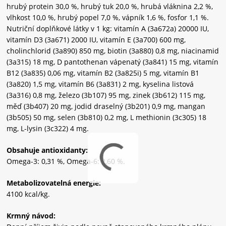
hrubý protein 30,0 %, hrubý tuk 20,0 %, hrubá vláknina 2,2 %,
vlhkost 10,0 %, hrubý popel 7,0 %, vápník 1,6 %, fosfor 1,1 %.
Nutriční doplňkové látky v 1 kg: vitamín A (3a672a) 20000 IU,
vitamín D3 (3a671) 2000 IU, vitamín E (3a700) 600 mg,
cholinchlorid (3a890) 850 mg, biotin (3a880) 0,8 mg, niacinamid
(3a315) 18 mg, D pantothenan vápenatý (3a841) 15 mg, vitamín
B12 (3a835) 0,06 mg, vitamín B2 (3a825i) 5 mg, vitamín B1
(3a820) 1,5 mg, vitamín B6 (3a831) 2 mg, kyselina listová
(3a316) 0,8 mg, železo (3b107) 95 mg, zinek (3b612) 115 mg,
měď (3b407) 20 mg, jodid draselný (3b201) 0,9 mg, mangan
(3b505) 50 mg, selen (3b810) 0,2 mg, L methionin (3c305) 18
mg, L-lysin (3c322) 4 mg.
Obsahuje antioxidanty:
Omega-3: 0,31 %, Omega-6: 2,60 %.
Metabolizovatelná energie:
4100 kcal/kg.
Krmný návod: