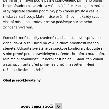
Denní příjem živin podle pevně stanoveného krmného plánu
hraje zásadní roli ve zdraví vašeho štěněte. Pokud je to možné,
vždy zajistěte stabilní podmínky pro krmení (místo a čas) a
misku čerstvé vody. Máte-li více psů, měl by mít každý svou
vlastní misku na krmivo. Krmivo podávejte suché nebo
zvlhčené vývarem.
Pomocí krmné tabulky uvedené na obalu stanovte správnou
denní dávku v závislosti na věku a cílové hmotnosti vašeho
štěněte. Udržujte své štěně ve špičkové kondici a vybudujte si
s ním pevné pouto pravidelným cvičením, hraním a mazlením.
Minimální trvanlivost: viz horní část balení. Skladujte v chladu
a suchu, chraňte před přímým slunečním světlem. Není
určeno k lidské spotřebě.
Obal je recyklovatelný.
Související zboží
6