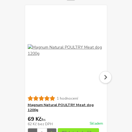
Magnum Duc
1 hodnocení
Magnum Natural POULTRY Meat dog
59 Kč
1200g
Ušetříte 10 K
69 Kč
49 Kč
/
ks
/
ks
Skladem
62 Kč
bez DPH
44 Kč
bez D