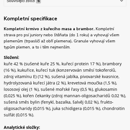
Související zboží
6
Kompletní specifikace
Kompletní krmivo z kuřecího masa a brambor.
Kompletní
strava pro psí juniory nebo štěňata (do 1 roku) a vyhovují všem
plemenům (trpasličí až obří plemena)
.
Granule vyhovují všem
typům plemen, a to i těm nejmenším.
Složení:
kuře 42 % (sušené kuře 25 %, kuřecí protein 17 %), brambory
(16 %), kukuřice, kuřecí tuk (konzervován směsí tokoferolů,
zdroj vitamínu E) (12 %), sušená jablka, pivovarské kvasnice,
hydrolyzovaná kuřecí játra (2 %), krevetová moučka (1,5 %),
lososový olej (1 %), sušené mořské řasy (0,5 %), glukosamin
(0,025 %), kořen čekanky (zdroj mannan-oligosacharidů 0,02 %),
sušená směs bylin (fenykl, bazalka, šalvěj 0,02 %), frukto-
oligosacharidy (0,015 %), juka schidigera (0,015 %), chondroitin
sulfát (0,015 %).
Analytické složky: