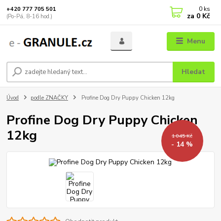
0
ks
+420 777 705 501
za
0 Kč
(Po-Pá, 8-16 hod.)
Menu
Hledat
Úvod
podle ZNAČKY
Profine Dog Dry Puppy Chicken 12kg
Profine Dog Dry Puppy Chicken
12kg
1 045 Kč
- 14 %