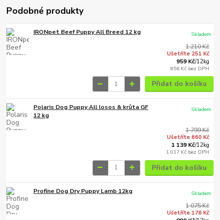
Podobné produkty
IRONpet Beef Puppy All Breed 12 kg
Skladem
1 210 Kč
Ušetříte 251 Kč
959 Kč
/
12kg
856 Kč
bez DPH
Přidat do košíku
Polaris Dog Puppy All losos & krůta GF
Skladem
12 kg
1 799 Kč
Ušetříte 660 Kč
1 139 Kč
/
12kg
1 017 Kč
bez DPH
Přidat do košíku
Profine Dog Dry Puppy Lamb 12kg
Skladem
1 075 Kč
Ušetříte 176 Kč