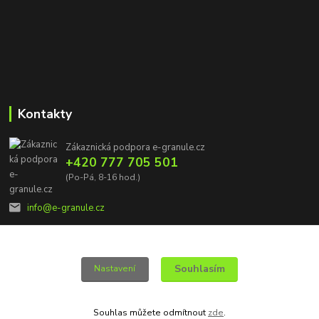
Kontakty
Zákaznická podpora e-granule.cz
+420 777 705 501
(Po-Pá, 8-16 hod.)
info@e-granule.cz
Souhlasím
Nastavení
© 2022 e-granule.cz *** Všechna práva vyhrazena
Souhlas můžete odmítnout
zde
.