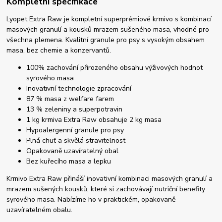
Kompletní specifikace
Lyopet Extra Raw je kompletní superprémiové krmivo s kombinací
masových granulí a kousků mrazem sušeného masa, vhodné pro
všechna plemena. Kvalitní granule pro psy s vysokým obsahem
masa, bez chemie a konzervantů.
100% zachování přirozeného obsahu výživových hodnot
syrového masa
Inovativní technologie zpracování
87 % masa z welfare farem
13 % zeleniny a superpotravin
1 kg krmiva Extra Raw obsahuje 2 kg masa
Hypoalergenní granule pro psy
Plná chuť a skvělá stravitelnost
Opakovaně uzavíratelný obal
Bez kuřecího masa a lepku
Krmivo Extra Raw přináší inovativní kombinaci masových granulí a
mrazem sušených kousků, které si zachovávají nutriční benefity
syrového masa. Nabízíme ho v praktickém, opakovaně
uzavíratelném obalu.