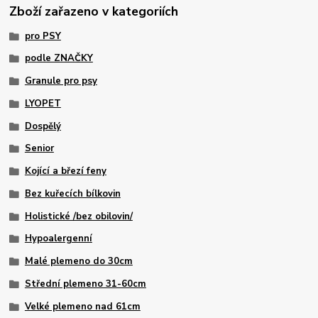
Zboží zařazeno v kategoriích
pro PSY
podle ZNAČKY
Granule pro psy
LYOPET
Dospělý
Senior
Kojící a březí feny
Bez kuřecích bílkovin
Holistické /bez obilovin/
Hypoalergenní
Malé plemeno do 30cm
Střední plemeno 31-60cm
Velké plemeno nad 61cm