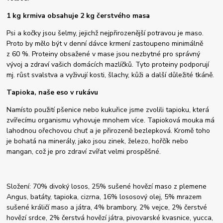
1 kg krmiva obsahuje 2 kg čerstvého masa
Psi a kočky jsou šelmy, jejichž nejpřirozenější potravou je maso.
Proto by mělo být v denní dávce krmení zastoupeno minimálně
z 60 %. Proteiny obsažené v mase jsou nezbytné pro správný
vývoj a zdraví vašich domácích mazlíčků. Tyto proteiny podporují
mj. růst svalstva a vyživují kosti, šlachy, kůži a další důležité tkáně.
Tapioka, naše eso v rukávu
Namísto použití pšenice nebo kukuřice jsme zvolili tapioku, která
zvířecímu organismu vyhovuje mnohem více. Tapioková mouka má
lahodnou ořechovou chuť a je přirozeně bezlepková. Kromě toho
je bohatá na minerály, jako jsou zinek, železo, hořčík nebo
mangan, což je pro zdraví zvířat velmi prospěšné.
Složení: 70% divoký losos, 25% sušené hovězí maso z plemene
Angus, batáty, tapioka, cizrna, 16% lososový olej, 5% mrazem
sušené králičí maso a játra, 4% brambory, 2% vejce, 2% čerstvé
hovězí srdce, 2% čerstvá hovězí játra, pivovarské kvasnice, yucca,