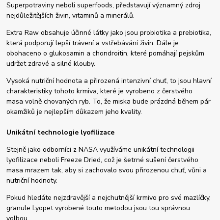
Superpotraviny neboli superfoods, představují významný zdroj
nejdůležitějších živin, vitaminů a minerálů.
Extra Raw obsahuje účinné látky jako jsou probiotika a prebiotika,
která podporují lepší trávení a vstřebávání živin. Dále je
obohaceno o glukosamin a chondroitin, které pomáhají pejskům
udržet zdravé a silné klouby.
Vysoká nutriční hodnota a přirozená intenzivní chuť, to jsou hlavní
charakteristiky tohoto krmiva, které je vyrobeno z čerstvého
masa volně chovaných ryb. To, že miska bude prázdná během pár
okamžiků je nejlepším důkazem jeho kvality.
Unikátní technologie lyofilizace
Stejně jako odborníci z NASA využíváme unikátní technologii
lyofilizace neboli Freeze Dried, což je šetrné sušení čerstvého
masa mrazem tak, aby si zachovalo svou přirozenou chuť, vůni a
nutriční hodnoty.
Pokud hledáte nejzdravější a nejchutnější krmivo pro své mazlíčky,
granule Lyopet vyrobené touto metodou jsou tou správnou
volbou.