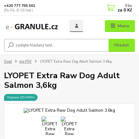
0
ks
+420 777 705 501
za
0 Kč
(Po-Pá, 8-16 hod.)
Menu
Hledat
Úvod
pro PSY
LYOPET Extra Raw Dog Adult Salmon 3,6kg
LYOPET Extra Raw Dog Adult
Salmon 3,6kg
Doprava ZDARMA