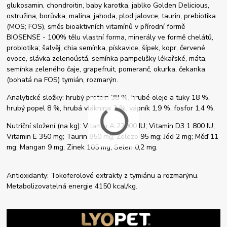
glukosamin, chondroitin, baby karotka, jablko Golden Delicious,
ostružina, borůvka, malina, jahoda, plod jalovce, taurin, prebiotika
(MOS; FOS), směs bioaktivních vitamínů v přírodní formě
BIOSENSE - 100% tělu vlastní forma, minerály ve formě chelátů,
probiotika; šalvěj, chia semínka, pískavice, šípek, kopr, červené
ovoce, slávka zelenoústá, semínka pampelišky lékařské, máta,
semínka zeleného čaje, grapefruit, pomeranč, okurka, čekanka
(bohatá na FOS) tymián, rozmarýn.
Analytické složky: hrubý protein 38 %, hrubé oleje a tuky 18 %,
hrubý popel 8 %, hrubá vláknina 2 %, vápník 1,9 %, fosfor 1,4 %.
Nutriční složení (na kg): Vitamin A 22000 IU; Vitamin D3 1 800 IU;
Vitamin E 350 mg; Taurin 850 mg; Železo 95 mg; Jód 2 mg; Měď 11
mg; Mangan 9 mg; Zinek 105 mg; Selen 0,2 mg.
Antioxidanty: Tokoferolové extrakty z tymiánu a rozmarýnu.
Metabolizovatelná energie 4150 kcal/kg.