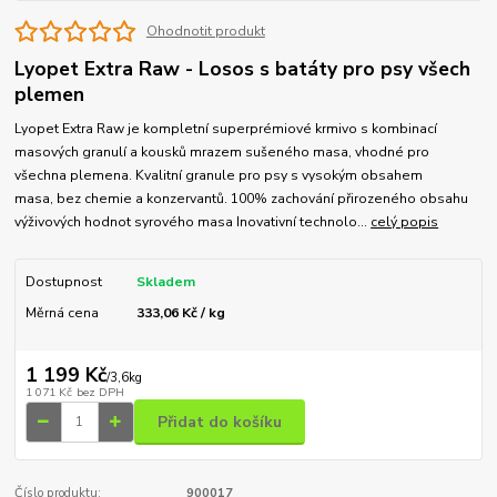
Ohodnotit produkt
Lyopet Extra Raw - Losos s batáty pro psy všech
plemen
Lyopet Extra Raw je kompletní superprémiové krmivo s kombinací
masových granulí a kousků mrazem sušeného masa, vhodné pro
všechna plemena. Kvalitní granule pro psy s vysokým obsahem
masa, bez chemie a konzervantů. 100% zachování přirozeného obsahu
výživových hodnot syrového masa Inovativní technolo...
celý popis
Dostupnost
Skladem
Měrná cena
333,06 Kč / kg
1 199 Kč
/
3,6kg
1 071 Kč
bez DPH
Přidat do košíku
Číslo produktu:
900017