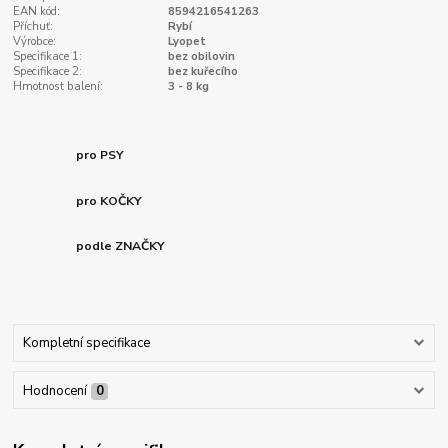
EAN kód:
8594216541263
Příchuť:
Rybí
Výrobce:
Lyopet
Specifikace 1:
bez obilovin
Specifikace 2:
bez kuřecího
Hmotnost balení:
3 - 8 kg
pro PSY
pro KOČKY
podle ZNAČKY
Kompletní specifikace
Hodnocení
0