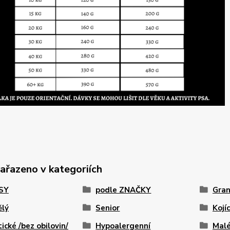
zařazeno v kategoriích
PSY
podle ZNAČKY
Gran
ělý
Senior
Kojíc
tické /bez obilovin/
Hypoalergenní
Malé