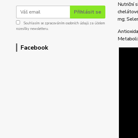
Nutriční 
chelátov
Přihlásit se
mg; Sele
Souhlasím se
zpracováním osobních údajů
za účelem
rozesílky newsletteru.
Antioxida
Metaboli
Facebook