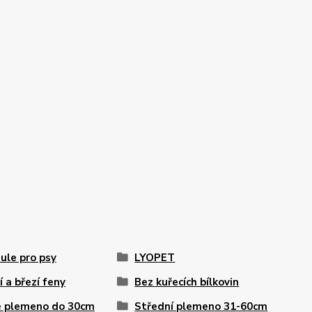
ule pro psy
LYOPET
í a březí feny
Bez kuřecích bílkovin
 plemeno do 30cm
Střední plemeno 31-60cm