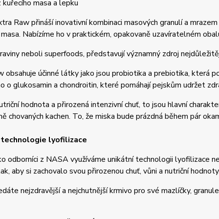
 kuřecího masa a lepku
tra Raw přináší inovativní kombinaci masových granulí a mrazem s
 masa. Nabízíme ho v praktickém, opakovaně uzavíratelném obal
aviny neboli superfoods, představují významný zdroj nejdůležitějš
 obsahuje účinné látky jako jsou probiotika a prebiotika, která pod
 o glukosamin a chondroitin, které pomáhají pejskům udržet zdra
triční hodnota a přirozená intenzivní chuť, to jsou hlavní charakt
ě chovaných kachen. To, že miska bude prázdná během pár okamž
 technologie lyofilizace
ko odborníci z NASA využíváme unikátní technologii lyofilizace n
k, aby si zachovalo svou přirozenou chuť, vůni a nutriční hodnoty
dáte nejzdravější a nejchutnější krmivo pro své mazlíčky, gran