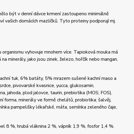
y mělo být v denní dávce krmení zastoupeno minimálně
í vašich domácích mazlíčků. Tyto proteiny podporují mj.
címu organismu vyhovuje mnohem více. Tapioková mouka má
a minerály, jako jsou zinek, železo, hořčík nebo mangan,
kachní tuk, 6% batáty, 5% mrazem sušené kachní maso a
srdce, pivovarské kvasnice, yucca, glukosamin,
na, jahoda, plod jalovce, taurin, prebiotika (MOS; FOS),
forma, minerály ve formě chelátů, probiotika; šalvěj,
emínka pampelišky lékařské, máta, semínka zeleného čaje,
el 8 %, hrubá vláknina 2 %, vápník 1,9 %, fosfor 1,4 %.