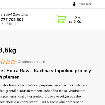
Přihlášení
 si rady? Zavolejte.
0
ks
 777 705 501
za
0 Kč
, 8-16 hod.)
3,6kg
Ohodnotit produkt
et Extra Raw - Kachna s tapiokou pro psy
h plemen
 Extra Raw je kompletní superprémiové krmivo s kombinací
ch granulí a kousků mrazem sušeného masa, vhodné pro
a plemena. Kvalitní granule pro psy s vysokým obsahem
bez chemie a konzervantů. 100% zachování přirozeného