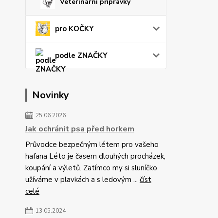
Veterinární přípravky
pro KOČKY
podle ZNAČKY
Novinky
25.06.2026
Jak ochránit psa před horkem
Průvodce bezpečným létem pro vašeho
hafana Léto je časem dlouhých procházek,
koupání a výletů. Zatímco my si sluníčko
užíváme v plavkách a s ledovým ...
číst
celé
13.05.2024