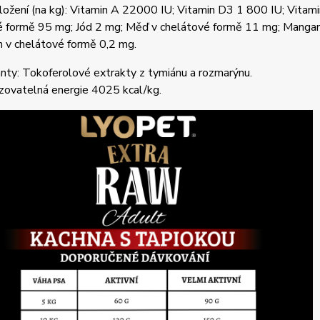
složení (na kg): Vitamin A 22000 IU; Vitamin D3 1 800 IU; Vita
é formě 95 mg; Jód 2 mg; Měď v chelátové formě 11 mg; Mangan
n v chelátové formě 0,2 mg.
nty: Tokoferolové extrakty z tymiánu a rozmarýnu.
zovatelná energie 4025 kcal/kg.