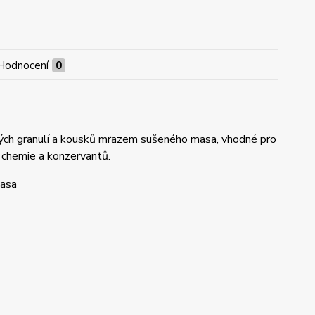
Hodnocení
0
ých granulí a kousků mrazem sušeného masa, vhodné pro
 chemie a konzervantů.
masa