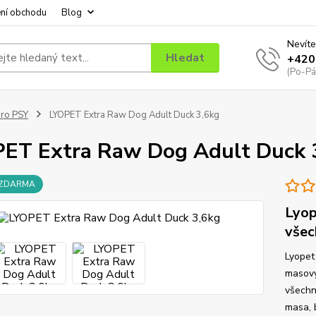
ní obchodu
Blog
Nevíte
Hledat
+420
(Po-Pá
ro PSY
LYOPET Extra Raw Dog Adult Duck 3,6kg
ET Extra Raw Dog Adult Duck 
 ZDARMA
Lyop
všec
Lyopet
masový
všechn
masa, 