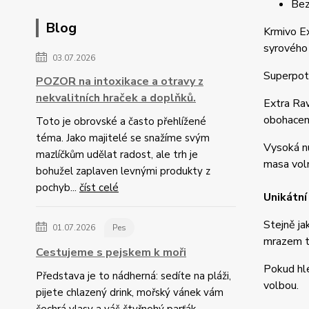
Bez
Blog
Krmivo Ex
syrového
03.07.2026
Superpotr
POZOR na intoxikace a otravy z
nekvalitních hraček a doplňků.
Extra Raw
obohaceno
Toto je obrovské a často přehlížené
téma. Jako majitelé se snažíme svým
Vysoká nu
mazlíčkům udělat radost, ale trh je
masa voln
bohužel zaplaven levnými produkty z
pochyb...
číst celé
Unikátní
Stejně ja
01.07.2026
Pes
mrazem ta
Cestujeme s pejskem k moři
Pokud hle
Představa je to nádherná: sedíte na pláži,
volbou.
pijete chlazený drink, mořský vánek vám