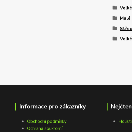
Velk
Malé
Stře
Velk
Informace pro zákazníky
Nejčten
Obchodní podmínky
Holisti
Ochrana soukromí