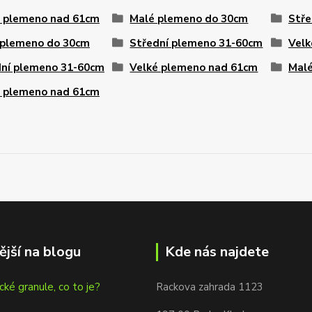
é plemeno nad 61cm
Malé plemeno do 30cm
Stře
 plemeno do 30cm
Střední plemeno 31-60cm
Velk
dní plemeno 31-60cm
Velké plemeno nad 61cm
Malé
é plemeno nad 61cm
ější na blogu
Kde nás najdete
cké granule, co to je?
Rackova zahrada 1123