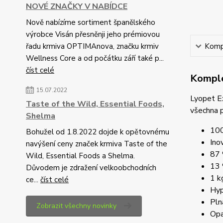
NOVÉ ZNAČKY V NABÍDCE
Nově nabízíme sortiment španělského
výrobce Visán přesněnji jeho prémiovou
řadu krmiva OPTIMAnova, značku krmiv
Kompl
Wellness Core a od počátku září také p...
číst celé
Komple
15.07.2022
Lyopet E
Taste of the Wild, Essential Foods,
všechna 
Shelma
100
Bohužel od 1.8.2022 dojde k opětovnému
Ino
navýšení ceny značek krmiva Taste of the
87 
Wild, Essential Foods a Shelma.
13 
Důvodem je zdražení velkoobchodních
1 k
ce...
číst celé
Hyp
Pln
Zobrazit všechny novinky
Opa