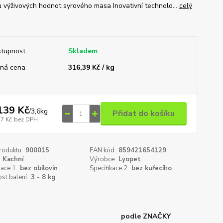
 výživových hodnot syrového masa Inovativní technolo...
celý
tupnost
Skladem
ná cena
316,39 Kč / kg
139 Kč
/
3,6kg
Přidat do košíku
17 Kč
bez DPH
roduktu:
900015
EAN kód:
859421654129
Kachní
Výrobce:
Lyopet
kace 1:
bez obilovin
Specifikace 2:
bez kuřecího
st balení:
3 - 8 kg
podle ZNAČKY