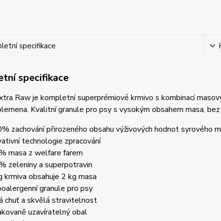
etní specifikace
tní specifikace
xtra Raw je kompletní superprémiové krmivo s kombinací masov
plemena. Kvalitní granule pro psy s vysokým obsahem masa, bez
% zachování přirozeného obsahu výživových hodnot syrového 
vativní technologie zpracování
% masa z welfare farem
% zeleniny a superpotravin
g krmiva obsahuje 2 kg masa
oalergenní granule pro psy
á chuť a skvělá stravitelnost
kovaně uzavíratelný obal