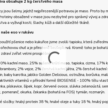
iva obsahuje 2 kg čerstvého masa
ky jsou šelmy, jejichž nejpřirozenější potravou je maso. Proto b
roteiny obsažené v mase jsou nezbytné pro správný vývoj a zdrav
tva a vyživují kosti, šlachy, kůži a další důležité tkáně.
 naše eso v rukávu
oužití pšenice nebo kukuřice jsme zvolili tapioku, která zvíře
ořechovou chuť a je přirozeně bezlepková. Kromě toho je bohatá n
o zdraví zvířat velmi prospěšné.
 70% kachní maso, 25% sušené krůtí maso, tapioka, cizrna, 17% 
 brambory, 2% vejce, 2% čerstvá kachní játra, 2% čerstvé kachní 
in, baby karotka, jablko Golden Delicious, ostružina, borůvka, mali
ktivních vitamínů v přírodní formě BIOSENSE - 100% tělu vlastní 
nka, pískavice, šípek, kopr, červené ovoce, slávka zelenoústá, s
t, pomeranč, okurka, čekanka (bohatá na FOS) tymián, rozmarýn.
é složky: hrubý protein 38 %, hrubé oleje a tuky 18 %, hrubý pop