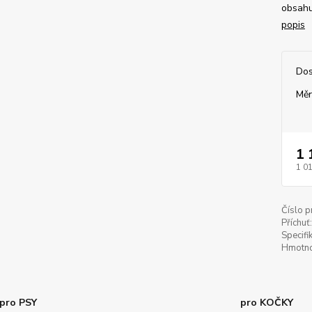
obsahu
popis
Dos
Měr
1 
1 0
Číslo p
Příchuť:
Specifi
Hmotno
pro PSY
pro KOČKY