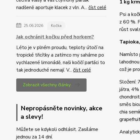
čechrá vlasy a váš čtyřnohý parťák
1 kg krm
nadšeně aportuje klacek z vln. A...
číst celé
Psi a koč
z 60 %. P
25.06.2026
Kočka
růst svals
Jak ochránit kočku před horkem?
Tapioka,
Léto je v plném proudu, teploty útočí na
Namísto p
tropické třicítky a zatímco my saháme po
lahodnou 
vychlazené limonádě, naši kočičí parťáci to
což je pr
tak jednoduché nemají. V...
číst celé
Složení:
Zobrazit všechny články
játra, 4%
chondroit
směs bioa
Nepropásněte novinky, akce
chia semí
a slevy!
grapefrui
Můžete se kdykoli odhlásit. Zasíláme
Analytick
jednou za 14 dní.