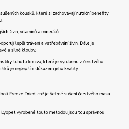
ušených kousků, které si zachovávají nutriční benefity
u.
ích živin, vitaminů a minerálů.
porují lepší trávení a vstřebávání živin. Dále je
vé a silné klouby.
eristiky tohoto krmiva, které je vyrobeno z čerstvého
iků je nejlepším důkazem jeho kvality.
eboli Freeze Dried, což je šetrné sušení čerstvého masa
.
ule Lyopet vyrobené touto metodou jsou tou správnou