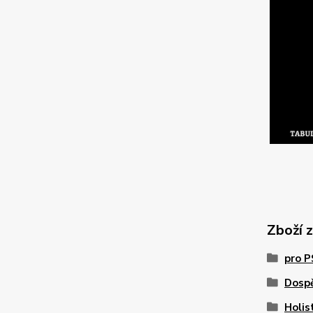
Zboží 
pro 
Dosp
Holis