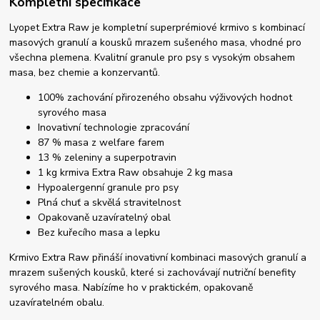
Kompletní specifikace
Lyopet Extra Raw je kompletní superprémiové krmivo s kombinací
masových granulí a kousků mrazem sušeného masa, vhodné pro
všechna plemena. Kvalitní granule pro psy s vysokým obsahem
masa, bez chemie a konzervantů.
100% zachování přirozeného obsahu výživových hodnot
syrového masa
Inovativní technologie zpracování
87 % masa z welfare farem
13 % zeleniny a superpotravin
1 kg krmiva Extra Raw obsahuje 2 kg masa
Hypoalergenní granule pro psy
Plná chuť a skvělá stravitelnost
Opakovaně uzavíratelný obal
Bez kuřecího masa a lepku
Krmivo Extra Raw přináší inovativní kombinaci masových granulí a
mrazem sušených kousků, které si zachovávají nutriční benefity
syrového masa. Nabízíme ho v praktickém, opakovaně
uzavíratelném obalu.