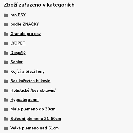
Zboží zařazeno v kategoriích
pro PSY
podle ZNAČKY
Granule pro psy
LYOPET
Dospělý
Senior
Kojící a březí feny
Bez kuřecích bílkovin
Holistické /bez obilovin/
Hypoalergenní
Malé plemeno do 30cm
Střední plemeno 31-60cm
Velké plemeno nad 61cm