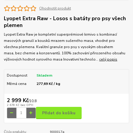
Ohodnotit produkt
Lyopet Extra Raw - Losos s batáty pro psy všech
plemen
Lyopet Extra Raw je kompletní superprémiové krmivo s kombinací
masových granulí a kousků mrazem sušeného masa, vhodné pro
všechna plemena. Kvalitní granule pro psy s vysokým obsahem
masa, bez chemie a konzervantů. 100% zachování přirozeného obsahu
výživových hodnot syrového masa Inovativní technolo...
celý popis
Dostupnost
Skladem
Měrná cena
277,69 Kč / kg
2 999 Kč
/
10,8
2 678 Kč
bez DPH
Přidat do košíku
Číslo produktu:
900017a