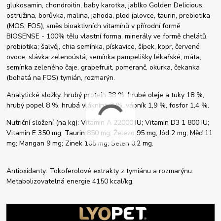
glukosamin, chondroitin, baby karotka, jablko Golden Delicious,
ostružina, borůvka, malina, jahoda, plod jalovce, taurin, prebiotika
(MOS; FOS), směs bioaktivních vitamínů v přírodní formě
BIOSENSE - 100% tělu vlastní forma, minerály ve formě chelátů,
probiotika; šalvěj, chia semínka, pískavice, šípek, kopr, červené
ovoce, slávka zelenoústá, semínka pampelišky lékařské, máta,
semínka zeleného čaje, grapefruit, pomeranč, okurka, čekanka
(bohatá na FOS) tymián, rozmarýn.
Analytické složky: hrubý protein 38 %, hrubé oleje a tuky 18 %,
hrubý popel 8 %, hrubá vláknina 2 %, vápník 1,9 %, fosfor 1,4 %.
Nutriční složení (na kg): Vitamin A 22000 IU; Vitamin D3 1 800 IU;
Vitamin E 350 mg; Taurin 850 mg; Železo 95 mg; Jód 2 mg; Měď 11
mg; Mangan 9 mg; Zinek 105 mg; Selen 0,2 mg.
Antioxidanty: Tokoferolové extrakty z tymiánu a rozmarýnu.
Metabolizovatelná energie 4150 kcal/kg.