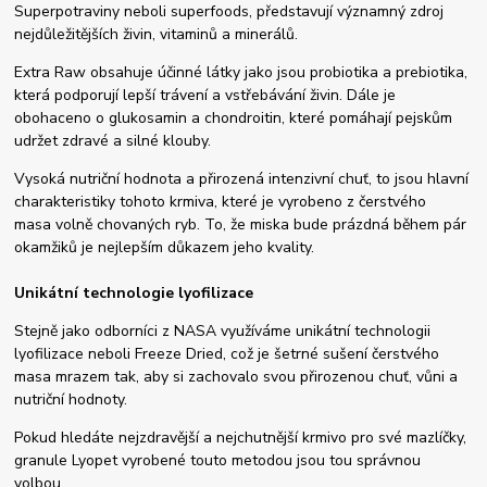
Superpotraviny neboli superfoods, představují významný zdroj
nejdůležitějších živin, vitaminů a minerálů.
Extra Raw obsahuje účinné látky jako jsou probiotika a prebiotika,
která podporují lepší trávení a vstřebávání živin. Dále je
obohaceno o glukosamin a chondroitin, které pomáhají pejskům
udržet zdravé a silné klouby.
Vysoká nutriční hodnota a přirozená intenzivní chuť, to jsou hlavní
charakteristiky tohoto krmiva, které je vyrobeno z čerstvého
masa volně chovaných ryb. To, že miska bude prázdná během pár
okamžiků je nejlepším důkazem jeho kvality.
Unikátní technologie lyofilizace
Stejně jako odborníci z NASA využíváme unikátní technologii
lyofilizace neboli Freeze Dried, což je šetrné sušení čerstvého
masa mrazem tak, aby si zachovalo svou přirozenou chuť, vůni a
nutriční hodnoty.
Pokud hledáte nejzdravější a nejchutnější krmivo pro své mazlíčky,
granule Lyopet vyrobené touto metodou jsou tou správnou
volbou.