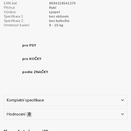
EAN kód:
8594216541270
Příchuť:
Rybí
Výrobce:
Lyopet
Specifikace 1:
bez obilovin
Specifikace 2:
bez kuřecího
Hmotnost balení:
8 - 15 kg
pro PSY
pro KOČKY
podle ZNAČKY
Kompletní specifikace
Hodnocení
0