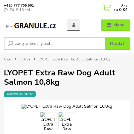
0
ks
+420 777 705 501
za
0 Kč
(Po-Pá, 8-16 hod.)
Menu
Hledat
Úvod
pro PSY
LYOPET Extra Raw Dog Adult Salmon 10,8kg
LYOPET Extra Raw Dog Adult
Salmon 10,8kg
Doprava ZDARMA