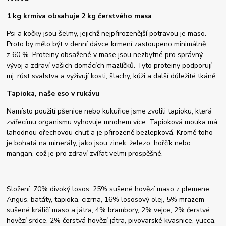
1 kg krmiva obsahuje 2 kg čerstvého masa
Psi a kočky jsou šelmy, jejichž nejpřirozenější potravou je maso.
Proto by mělo být v denní dávce krmení zastoupeno minimálně
z 60 %. Proteiny obsažené v mase jsou nezbytné pro správný
vývoj a zdraví vašich domácích mazlíčků. Tyto proteiny podporují
mj. růst svalstva a vyživují kosti, šlachy, kůži a další důležité tkáně.
Tapioka, naše eso v rukávu
Namísto použití pšenice nebo kukuřice jsme zvolili tapioku, která
zvířecímu organismu vyhovuje mnohem více. Tapioková mouka má
lahodnou ořechovou chuť a je přirozeně bezlepková. Kromě toho
je bohatá na minerály, jako jsou zinek, železo, hořčík nebo
mangan, což je pro zdraví zvířat velmi prospěšné.
Složení: 70% divoký losos, 25% sušené hovězí maso z plemene
Angus, batáty, tapioka, cizrna, 16% lososový olej, 5% mrazem
sušené králičí maso a játra, 4% brambory, 2% vejce, 2% čerstvé
hovězí srdce, 2% čerstvá hovězí játra, pivovarské kvasnice, yucca,