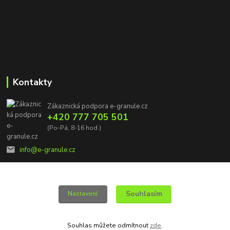
Kontakty
Zákaznická podpora e-granule.cz
+420 777 705 501
(Po-Pá, 8-16 hod.)
info@e-granule.cz
Souhlasím
Nastavení
© 2022 e-granule.cz *** Všechna práva vyhrazena
Souhlas můžete odmítnout
zde
.