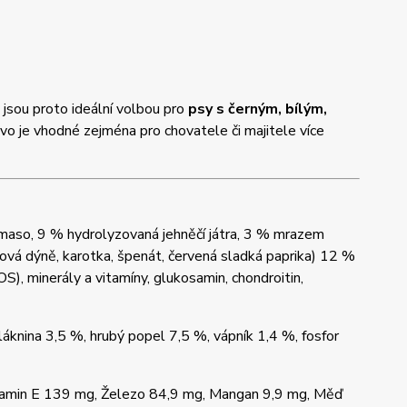
 jsou proto ideální volbou pro
psy s černým, bílým,
ivo je vhodné zejména pro chovatele či majitele více
maso, 9 % hydrolyzovaná jehněčí játra, 3 % mrazem
lová dýně, karotka, špenát, červená sladká paprika) 12 %
OS), minerály a vitamíny, glukosamin, chondroitin,
láknina 3,5 %, hrubý popel 7,5 %, vápník 1,4 %, fosfor
itamin E 139 mg, Železo 84,9 mg, Mangan 9,9 mg, Měď