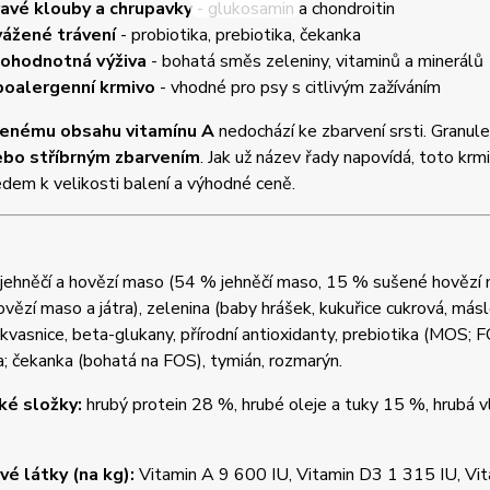
avé klouby a chrupavky
- glukosamin a chondroitin
ážené trávení
- probiotika, prebiotika, čekanka
ohodnotná výživa
- bohatá směs zeleniny, vitaminů a minerálů
oalergenní krmivo
- vhodné pro psy s citlivým zažíváním
ženému obsahu vitamínu A
nedochází ke zbarvení srsti. Granule
ebo stříbrným zbarvením
. Jak už název řady napovídá, toto krm
dem k velikosti balení a výhodné ceně.
jehněčí a hovězí maso (54 % jehněčí maso, 15 % sušené hovězí 
vězí maso a játra), zelenina (baby hrášek, kukuřice cukrová, más
, kvasnice, beta-glukany, přírodní antioxidanty, prebiotika (MOS; F
a; čekanka (bohatá na FOS), tymián, rozmarýn.
ké složky:
hrubý protein 28 %, hrubé oleje a tuky 15 %, hrubá v
é látky (na kg):
Vitamin A 9 600 IU, Vitamin D3 1 315 IU, V