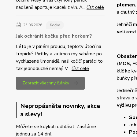
čechrá vlasy a váš čtyřnohý parťák
plemen
nadšeně aportuje klacek z vln. A...
číst celé
a chutný 
Jehněčí m
25.06.2026
Kočka
velikost
Jak ochránit kočku před horkem?
Léto je v plném proudu, teploty útočí na
tropické třicítky a zatímco my saháme po
Obsažen
vychlazené limonádě, naši kočičí parťáci to
(MOS, F
tak jednoduché nemají. V...
číst celé
klíč ke kv
buňky př
Zobrazit všechny články
Jedinečn
stravu o 
Nepropásněte novinky, akce
výživu
pr
a slevy!
Spe
Jeh
Můžete se kdykoli odhlásit. Zasíláme
Pod
jednou za 14 dní.