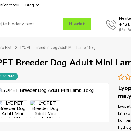
ní obchodu
Blog
Nevíte
Hledat
+420
(Po-Pá
ro PSY
LYOPET Breeder Dog Adult Mini Lamb 18kg
ET Breeder Dog Adult Mini La
 ZDARMA
Lyop
malý
Lyopet
krmivo
kombin
hydrol