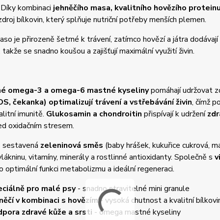
.
Díky kombinaci
jehněčího masa, kvalitního hovězího proteinu
zdroj bílkovin, který splňuje nutriční potřeby menších plemen.
aso je přirozeně šetrné k trávení, zatímco hovězí a játra dodávají i
, takže se snadno koušou a zajišťují maximální využití živin.
é omega-3 a omega-6 mastné kyseliny
pomáhají udržovat zd
OS, čekanka)
optimalizují trávení a vstřebávání živin
, čímž p
alitní imunitě.
Glukosamin a chondroitin
přispívají k udržení
zdr
ed oxidačním stresem.
ě sestavená
zeleninová směs
(baby hrášek, kukuřice cukrová, m
vlákninu, vitamíny, minerály a rostlinné antioxidanty. Společně s
v
o optimální funkci metabolizmu a ideální regeneraci.
ciálně pro malé psy
- snadno stravitelné mini granule
něčí v kombinaci s hovězím
- vysoká chutnost a kvalitní bílkovi
pora zdravé kůže a srsti
- omega mastné kyseliny