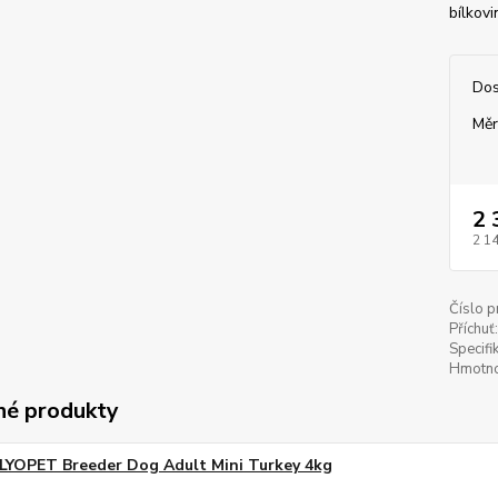
bílkovi
Dos
Měr
2 
2 1
Číslo p
Příchuť:
Specifi
Hmotno
é produkty
LYOPET Breeder Dog Adult Mini Turkey 4kg