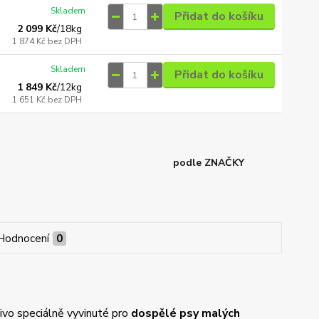
Skladem
Přidat do košíku
2 099 Kč
/
18kg
1 874 Kč
bez DPH
Skladem
Přidat do košíku
1 849 Kč
/
12kg
1 651 Kč
bez DPH
podle ZNAČKY
Hodnocení
0
vo speciálně vyvinuté pro
dospělé psy malých