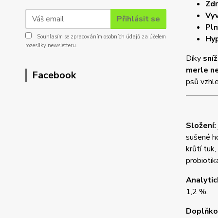
Zdr
Vyv
Přihlásit se
Pln
Souhlasím se
zpracováním osobních údajů
za účelem
Hyp
rozesílky newsletteru.
Díky
sní
merle n
Facebook
psů vzhle
Složení:
sušené ho
krůtí tuk
probiotik
Analytic
1,2 %.
Doplňkov