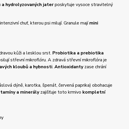
 a hydrolyzovaných jater
poskytuje vysoce stravitelný
ntenzivní chuť, kterou psi milují. Granule mají
mini
ravou kůži a lesklou srst.
Probiotika a prebiotika
osilují střevní mikroflóru. A zdravá střevní mikroflóra je
avých kloubů a hybnosti
.
Antioxidanty
zase chrání
áslová dýně, karotka, špenát, červená paprika) obohacuje
itamíny a minerály
zajišťuje toto krmivo
kompletní
ny