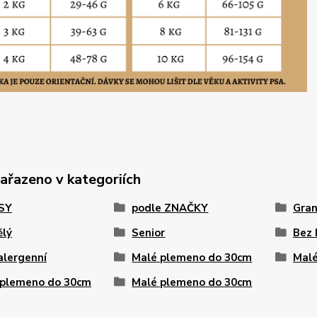
zařazeno v kategoriích
PSY
podle ZNAČKY
Gran
ělý
Senior
Bez 
alergenní
Malé plemeno do 30cm
Malé
 plemeno do 30cm
Malé plemeno do 30cm