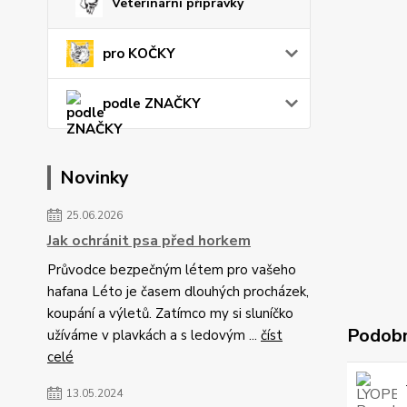
Veterinární přípravky
pro KOČKY
podle ZNAČKY
Novinky
25.06.2026
Jak ochránit psa před horkem
Průvodce bezpečným létem pro vašeho
hafana Léto je časem dlouhých procházek,
koupání a výletů. Zatímco my si sluníčko
Podobn
užíváme v plavkách a s ledovým ...
číst
celé
13.05.2024