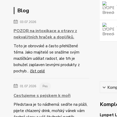
Blog
03.07.2026
POZOR na intoxikace a otravy z
nekvalitních hraček a doplňků.
Toto je obrovské a často přehlížené
téma. Jako majitelé se snažíme svým
mazlíčkům udělat radost, ale trh je
bohužel zaplaven levnými produkty z
pochyb...
číst celé
01.07.2026
Pes
Kompl
Cestujeme s pejskem k moři
Komple
Představa je to nádherná: sedíte na pláži,
pijete chlazený drink, mořský vánek vám
Lyopet L