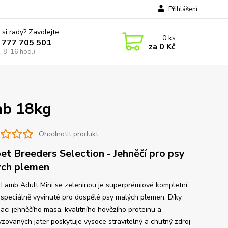
Přihlášení
 si rady? Zavolejte.
0
ks
 777 705 501
za
0 Kč
, 8-16 hod.)
mb 18kg
Ohodnotit produkt
et Breeders Selection - Jehněčí pro psy
ch plemen
 Lamb Adult Mini se zeleninou je superprémiové kompletní
 speciálně vyvinuté pro dospělé psy malých plemen. Díky
aci jehněčího masa, kvalitního hovězího proteinu a
yzovaných jater poskytuje vysoce stravitelný a chutný zdroj