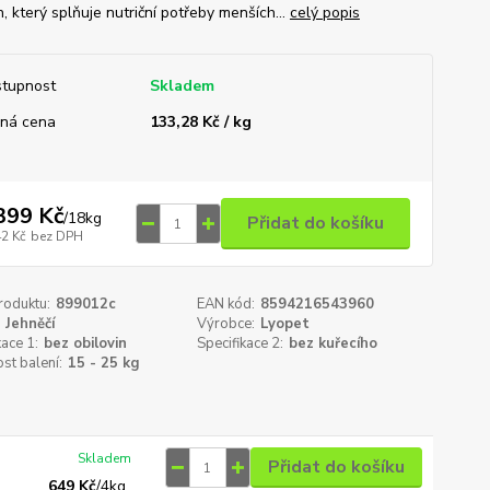
n, který splňuje nutriční potřeby menších...
celý popis
tupnost
Skladem
ná cena
133,28 Kč / kg
399 Kč
/
18kg
Přidat do košíku
42 Kč
bez DPH
roduktu:
899012c
EAN kód:
8594216543960
Jehněčí
Výrobce:
Lyopet
kace 1:
bez obilovin
Specifikace 2:
bez kuřecího
st balení:
15 - 25 kg
Skladem
Přidat do košíku
649 Kč
/
4kg