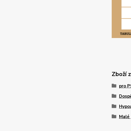
Zboží 
pro 
Dosp
Hypo
Malé