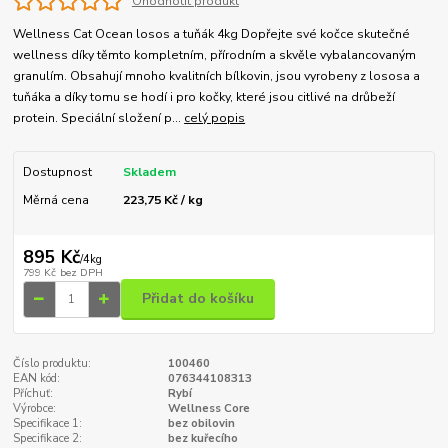
Ohodnotit produkt
Wellness Cat Ocean losos a tuňák 4kg Dopřejte své kočce skutečné
wellness díky těmto kompletním, přírodním a skvěle vybalancovaným
granulím. Obsahují mnoho kvalitních bílkovin, jsou vyrobeny z lososa a
tuňáka a díky tomu se hodí i pro kočky, které jsou citlivé na drůbeží
protein. Speciální složení p...
celý popis
Dostupnost
Skladem
Měrná cena
223,75 Kč / kg
895 Kč
/
4kg
799 Kč
bez DPH
Přidat do košíku
Číslo produktu:
100460
EAN kód:
076344108313
Příchuť:
Rybí
Výrobce:
Wellness Core
Specifikace 1:
bez obilovin
Specifikace 2:
bez kuřecího