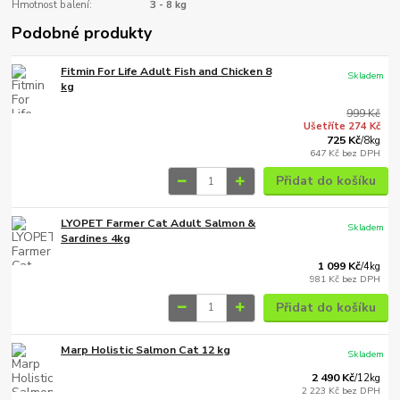
Hmotnost balení:
3 - 8 kg
Podobné produkty
Fitmin For Life Adult Fish and Chicken 8
Skladem
kg
999 Kč
Ušetříte 274 Kč
725 Kč
/
8kg
647 Kč
bez DPH
Přidat do košíku
LYOPET Farmer Cat Adult Salmon &
Skladem
Sardines 4kg
1 099 Kč
/
4kg
981 Kč
bez DPH
Přidat do košíku
Marp Holistic Salmon Cat 12 kg
Skladem
2 490 Kč
/
12kg
2 223 Kč
bez DPH