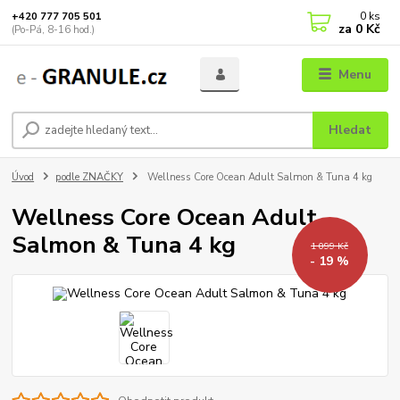
0
ks
+420 777 705 501
za
0 Kč
(Po-Pá, 8-16 hod.)
Menu
Hledat
Úvod
podle ZNAČKY
Wellness Core Ocean Adult Salmon & Tuna 4 kg
Wellness Core Ocean Adult
Salmon & Tuna 4 kg
1 099 Kč
- 19 %