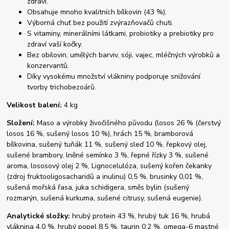
zdraví.
Obsahuje mnoho kvalitních bílkovin (43 %).
Výborná chuť bez použití zvýrazňovačů chuti.
S vitaminy, minerálními látkami, probiotiky a prebiotiky pro
zdraví vaší kočky.
Bez obilovin, umělých barviv, sóji, vajec, mléčných výrobků a
konzervantů.
Díky vysokému množství vlákniny podporuje snižování
tvorby trichobezoárů.
Velikost balení:
4 kg
Složení:
Maso a výrobky živočišného původu (losos 26 % (čerstvý
losos 16 %, sušený losos 10 %), hrách 15 %, bramborová
bílkovina, sušený tuňák 11 %, sušený sleď 10 %, řepkový olej,
sušené brambory, lněné semínko 3 %, řepné řízky 3 %, sušené
aroma, lososový olej 2 %, Lignocelulóza, sušený kořen čekanky
(zdroj fruktooligosacharidů a inulinu) 0,5 %, brusinky 0,01 %,
sušená mořská řasa, juka schidigera, směs bylin (sušený
rozmarýn, sušená kurkuma, sušené citrusy, sušená eugenie).
Analytické složky:
hrubý protein 43 %, hrubý tuk 16 %, hrubá
vláknina 4,0 %, hrubý popel 8,5 %, taurin 0,2 %, omega-6 mastné