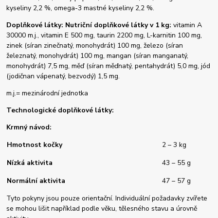
kyseliny 2,2 %, omega-3 mastné kyseliny 2,2 %.
Doplňkové látky: Nutriční doplňkové látky v 1 kg:
vitamin A
30000 m.j., vitamin E 500 mg, taurin 2200 mg, L-karnitin 100 mg,
zinek (síran zinečnatý, monohydrát) 100 mg, železo (síran
železnatý, monohydrát) 100 mg, mangan (síran manganatý,
monohydrát) 7,5 mg, měď (síran měďnatý, pentahydrát) 5,0 mg, jód
(jodičnan vápenatý, bezvodý) 1,5 mg.
m.j.= mezinárodní jednotka
Technologické doplňkové látky:
Krmný návod:
Hmotnost kočky
2 – 3 kg
Nízká aktivita
43 – 55 g
Normální aktivita
47 – 57 g
Tyto pokyny jsou pouze orientační. Individuální požadavky zvířete
se mohou lišit například podle věku, tělesného stavu a úrovně