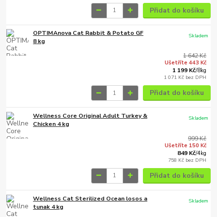
Přidat do košíku
OPTIMAnova Cat Rabbit & Potato GF
Skladem
8 kg
1 642 Kč
Ušetříte 443 Kč
1 199 Kč
/
8kg
1 071 Kč
bez DPH
Přidat do košíku
Wellness Core Original Adult Turkey &
Skladem
Chicken 4 kg
999 Kč
Ušetříte 150 Kč
849 Kč
/
4kg
758 Kč
bez DPH
Přidat do košíku
Wellness Cat Sterilized Ocean losos a
Skladem
tunak 4 kg