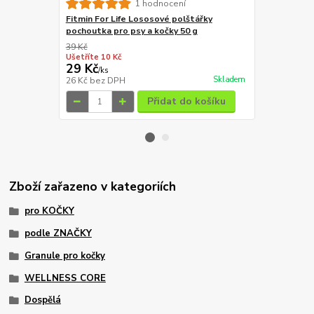
Shelma Stic
1 hodnocení
GF 15 g
Fitmin For Life Lososové polštářky
pochoutka pro psy a kočky 50 g
39 Kč
29 Kč
Ušetříte 10 Kč
Ušetříte 5 Kč
29 Kč
24 Kč
/
ks
/
ks
Skladem
26 Kč
bez DPH
21 Kč
bez D
Přidat do košíku
Zboží zařazeno v kategoriích
pro KOČKY
podle ZNAČKY
Granule pro kočky
WELLNESS CORE
Dospělá