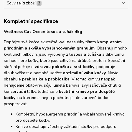
Související zboží
2
Kompletní specifikace
Wellness Cat Ocean losos a tuňák 4kg
Dopřejte své kočce skutečné wellness díky těmto
kompletním
,
přírodním
a
skvěle vybalancovaným granulím
. Obsahují mnoho
kvalitních bílkovin, jsou vyrobeny
z lososa
a
tuňáka
a díky tomu
se hodí i pro kočky, které jsou citlivé na drůbeží protein. Speciální
složení pečuje o
zdravou pokožku
a
srst kočky
, podporuje
dlouhověkost a pomáhá udržet
optimální váhu kočky
. Navíc
obsahuje
prebiotika
a
probiotika
. V tomto krmivu naopak
nenajdeme obiloviny, sóju, umělá barviva, zvýrazňovače chuti či
konzervační látky. Jedná se o
kvalitní krmivo pro dospělé
kočky
, na kterém si nejen pochutnají, ale zároveň budou
prosperovat.
Kompletní, hypoalergenní přírodní a vybalancované krmivo
pro dospělé kočky.
Krmivo obsahuje všechny základní složky pro podporu