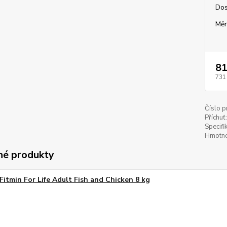
Dos
Měr
81
731
Číslo p
Příchuť:
Specifi
Hmotno
é produkty
Fitmin For Life Adult Fish and Chicken 8 kg