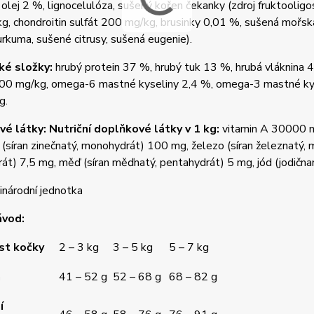
olej 2 %, lignocelulóza, sušený kořen čekanky (zdroj fruktooligo
, chondroitin sulfát 200 mg/kg, brusinky 0,01 %, sušená mořská 
rkuma, sušené citrusy, sušená eugenie).
ké složky:
hrubý protein 37 %, hrubý tuk 13 %, hrubá vláknina 4
 200 mg/kg, omega-6 mastné kyseliny 2,4 %, omega-3 mastné kys
g.
é látky: Nutriční doplňkové látky v 1 kg:
vitamin A 30000 m.
 (síran zinečnatý, monohydrát) 100 mg, železo (síran železnatý
t) 7,5 mg, měď (síran měďnatý, pentahydrát) 5 mg, jód (jodična
inárodní jednotka
ávod:
t kočky
2 – 3 kg
3 – 5 kg
5 – 7 kg
a
41 – 52 g
52 – 68 g
68 – 82 g
í