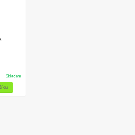
a
Skladem
šíku