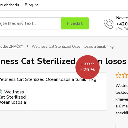
ní obchodu
Blog
Nevíte
Hledat
+420
(Po-Pá
podle ZNAČKY
Wellness Cat Sterilized Ocean losos a tunak 4 kg
ness Cat Sterilized Ocean losos
1 099 Kč
- 25 %
Wellne
lesklo
krmive
a 6 ma
speciál