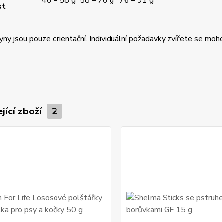
46 – 58 g
58 – 76 g
76 – 91 g
st
ny jsou pouze orientační. Individuální požadavky zvířete se moho
jící zboží
2