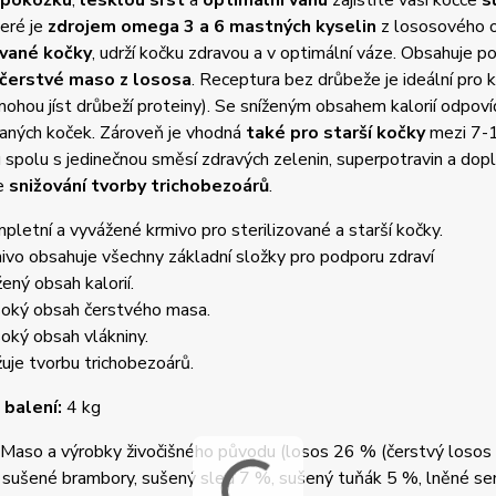
 pokožku
,
lesklou srst
a
optimální váhu
zajistíte vaší kočce
s
eré je
zdrojem omega 3 a 6 mastných kyselin
z lososového ol
ované kočky
, udrží kočku zdravou a v optimální váze. Obsahuje 
čerstvé maso z lososa
. Receptura bez drůbeže je ideální pro ko
ohou jíst drůbeží proteiny). Se sníženým obsahem kalorií odpo
vaných koček. Zároveň je vhodná
také pro starší kočky
mezi 7-11
 spolu s jedinečnou směsí zdravých zelenin, superpotravin a dop
e
snižování tvorby trichobezoárů
.
pletní a vyvážené krmivo pro sterilizované a starší kočky.
ivo obsahuje všechny základní složky pro podporu zdraví
žený obsah kalorií.
oký obsah čerstvého masa.
oký obsah vlákniny.
žuje tvorbu trichobezoárů.
 balení:
4 kg
Maso a výrobky živočišného původu (losos 26 % (čerstvý losos
, sušené brambory, sušený sleď 7 %, sušený tuňák 5 %, lněné se