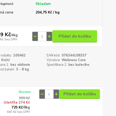
tupnost
Skladem
ná cena
204,75 Kč / kg
9 Kč
/
4kg
Přidat do košíku
 Kč
bez DPH
roduktu:
100462
EAN kód:
076344108337
Krůtí
Výrobce:
Wellness Core
kace 1:
bez obilovin
Specifikace 2:
bez kuřecího
st balení:
3 - 8 kg
Skladem
Přidat do košíku
999 Kč
Ušetříte 274 Kč
725 Kč
/
8kg
647 Kč
bez DPH