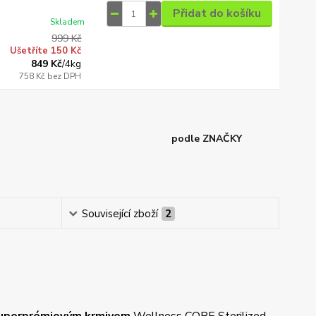
Přidat do košíku
Skladem
999 Kč
Ušetříte 150 Kč
849 Kč
/
4kg
758 Kč
bez DPH
podle ZNAČKY
Související zboží
2