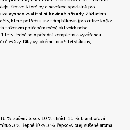
uperprémiovým krmivem
Wellness CORE Sterilized
eje. Krmivo, které bylo navrženo speciálně pro
pouze
vysoce kvalitní bílkovinné přísady
. Základem
čky, které potřebují jiný zdroj bílkovin (pro citlivé kočky,
vídá sníženým potřebám méně aktivních nebo
 lety. Jedná se o přírodní, kompletní a vyváženou
lňků výživy. Díky vysokému množství vlákniny,
 16 %, sušený losos 10 %), hrách 15 %, bramborová
mínko 3 %, řepné řízky 3 %, řepkový olej, sušené aroma,