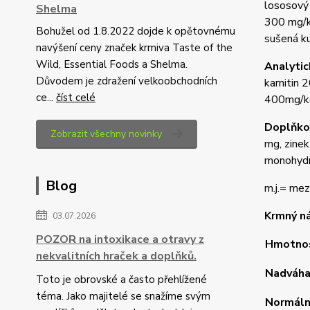
lososový 
Shelma
300 mg/kg
Bohužel od 1.8.2022 dojde k opětovnému
sušená ku
navýšení ceny značek krmiva Taste of the
Wild, Essential Foods a Shelma.
Analytic
Důvodem je zdražení velkoobchodních
karnitin
ce...
číst celé
400mg/k
Doplňkov
Zobrazit všechny novinky
mg, zinek
monohydrá
Blog
m.j.= mez
Krmný n
03.07.2026
POZOR na intoxikace a otravy z
Hmotnos
nekvalitních hraček a doplňků.
Nadváh
Toto je obrovské a často přehlížené
téma. Jako majitelé se snažíme svým
Normáln