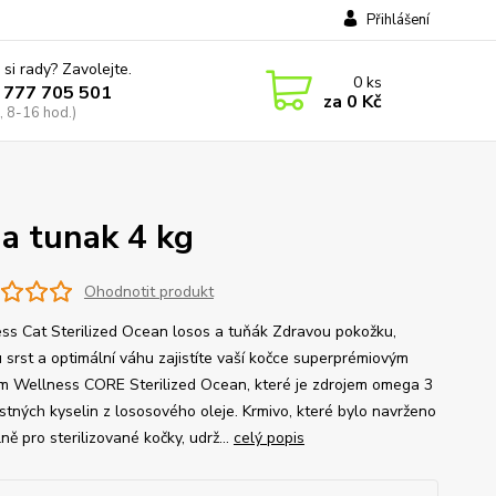
Přihlášení
 si rady? Zavolejte.
0
ks
 777 705 501
za
0 Kč
, 8-16 hod.)
 a tunak 4 kg
Ohodnotit produkt
ss Cat Sterilized Ocean losos a tuňák Zdravou pokožku,
u srst a optimální váhu zajistíte vaší kočce superprémiovým
m Wellness CORE Sterilized Ocean, které je zdrojem omega 3
stných kyselin z lososového oleje. Krmivo, které bylo navrženo
ně pro sterilizované kočky, udrž...
celý popis