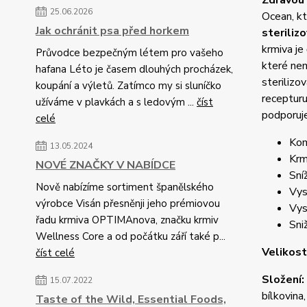
Zdravou
25.06.2026
Ocean, kt
Jak ochránit psa před horkem
steriliz
krmiva je
Průvodce bezpečným létem pro vašeho
které nem
hafana Léto je časem dlouhých procházek,
sterilizo
koupání a výletů. Zatímco my si sluníčko
recepturu
užíváme v plavkách a s ledovým ...
číst
podporuj
celé
Kom
13.05.2024
Krm
NOVÉ ZNAČKY V NABÍDCE
Sní
Nově nabízíme sortiment španělského
Vys
výrobce Visán přesněnji jeho prémiovou
Vys
řadu krmiva OPTIMAnova, značku krmiv
Sni
Wellness Core a od počátku září také p...
Velikost
číst celé
Složení:
15.07.2022
bílkovina
Taste of the Wild, Essential Foods,