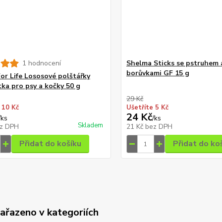
1 hodnocení
Shelma Sticks se pstruhem 
borůvkami GF 15 g
For Life Lososové polštářky
ka pro psy a kočky 50 g
29 Kč
 10 Kč
Ušetříte 5 Kč
24 Kč
/
ks
/
ks
Skladem
z DPH
21 Kč
bez DPH
Přidat do košíku
Přidat do ko
zařazeno v kategoriích