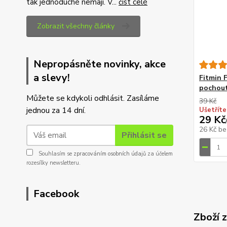
tak jednoduché nemají. V...
číst celé
Zobrazit všechny články
Nepropásněte novinky, akce
a slevy!
Fitmin 
pochout
Můžete se kdykoli odhlásit. Zasíláme
39 Kč
jednou za 14 dní.
Ušetříte
29 Kč
26 Kč
be
Přihlásit se
Souhlasím se
zpracováním osobních údajů
za účelem
rozesílky newsletteru.
Facebook
Zboží 