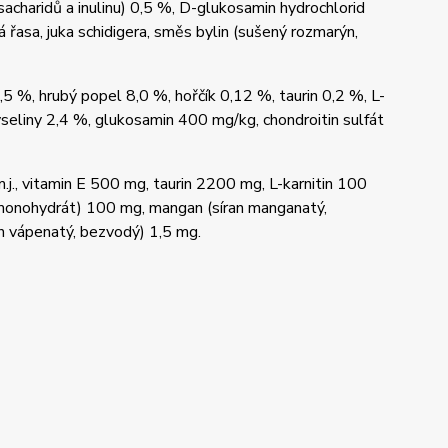
sacharidů a inulinu) 0,5 %, D-glukosamin hydrochlorid
řasa, juka schidigera, směs bylin (sušený rozmarýn,
,5 %, hrubý popel 8,0 %, hořčík 0,12 %, taurin 0,2 %, L-
eliny 2,4 %, glukosamin 400 mg/kg, chondroitin sulfát
j., vitamin E 500 mg, taurin 2200 mg, L-karnitin 100
, monohydrát) 100 mg, mangan (síran manganatý,
n vápenatý, bezvodý) 1,5 mg.