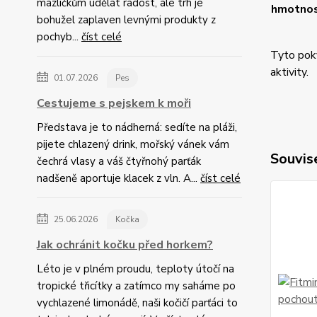
mazlíčkům udělat radost, ale trh je
hmotno
bohužel zaplaven levnými produkty z
pochyb...
číst celé
Tyto poky
aktivity.
01.07.2026
Pes
Cestujeme s pejskem k moři
Představa je to nádherná: sedíte na pláži,
pijete chlazený drink, mořský vánek vám
Souvise
čechrá vlasy a váš čtyřnohý parťák
nadšeně aportuje klacek z vln. A...
číst celé
25.06.2026
Kočka
Jak ochránit kočku před horkem?
Léto je v plném proudu, teploty útočí na
tropické třicítky a zatímco my saháme po
vychlazené limonádě, naši kočičí parťáci to