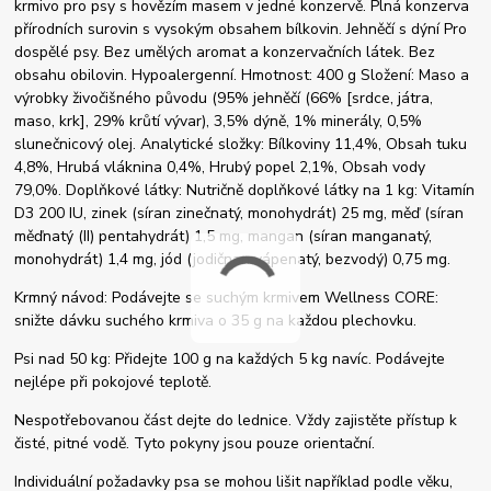
krmivo pro psy s hovězím masem v jedné konzervě. Plná konzerva
přírodních surovin s vysokým obsahem bílkovin. Jehněčí s dýní Pro
dospělé psy. Bez umělých aromat a konzervačních látek. Bez
obsahu obilovin. Hypoalergenní. Hmotnost: 400 g Složení: Maso a
výrobky živočišného původu (95% jehněčí (66% [srdce, játra,
maso, krk], 29% krůtí vývar), 3,5% dýně, 1% minerály, 0,5%
slunečnicový olej. Analytické složky: Bílkoviny 11,4%, Obsah tuku
4,8%, Hrubá vláknina 0,4%, Hrubý popel 2,1%, Obsah vody
79,0%. Doplňkové látky: Nutričně doplňkové látky na 1 kg: Vitamín
D3 200 IU, zinek (síran zinečnatý, monohydrát) 25 mg, měď (síran
měďnatý (II) pentahydrát) 1,5 mg, mangan (síran manganatý,
monohydrát) 1,4 mg, jód (jodičnan vápenatý, bezvodý) 0,75 mg.
Krmný návod: Podávejte se suchým krmivem Wellness CORE:
snižte dávku suchého krmiva o 35 g na každou plechovku.
Psi nad 50 kg: Přidejte 100 g na každých 5 kg navíc. Podávejte
nejlépe při pokojové teplotě.
Nespotřebovanou část dejte do lednice. Vždy zajistěte přístup k
čisté, pitné vodě. Tyto pokyny jsou pouze orientační.
Individuální požadavky psa se mohou lišit například podle věku,