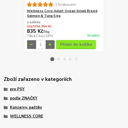
Wellness Co
1 hodnocení
Chicken 10 
Wellness Core Adult Ocean Small Breed
Salmon & Tuna 5 kg
1 199 Kč
1 799 Kč
Ušetříte 364 Kč
Ušetříte 424
835 Kč
1 375 Kč
/
5kg
Skladem
746 Kč
bez DPH
1 228 Kč
bez
Přidat do košíku
Zboží zařazeno v kategoriích
pro PSY
podle ZNAČKY
Konzervy, paštiky
WELLNESS CORE