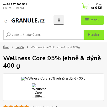
0
ks
+420 777 705 501
za
0 Kč
(Po-Pá, 8-16 hod.)
Menu
Hledat
Úvod
pro PSY
Wellness Core 95% jehně & dýně 400 g
Wellness Core 95% jehně & dýně
400 g