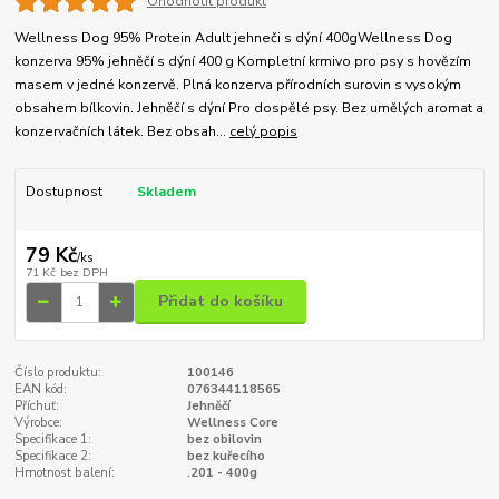
Ohodnotit produkt
Wellness Dog 95% Protein Adult jehneči s dýní 400gWellness Dog
konzerva 95% jehněčí s dýní 400 g Kompletní krmivo pro psy s hovězím
masem v jedné konzervě. Plná konzerva přírodních surovin s vysokým
obsahem bílkovin. Jehněčí s dýní Pro dospělé psy. Bez umělých aromat a
konzervačních látek. Bez obsah...
celý popis
Dostupnost
Skladem
79 Kč
/
ks
71 Kč
bez DPH
Přidat do košíku
Číslo produktu:
100146
EAN kód:
076344118565
Příchuť:
Jehněčí
Výrobce:
Wellness Core
Specifikace 1:
bez obilovin
Specifikace 2:
bez kuřecího
Hmotnost balení:
.201 - 400g