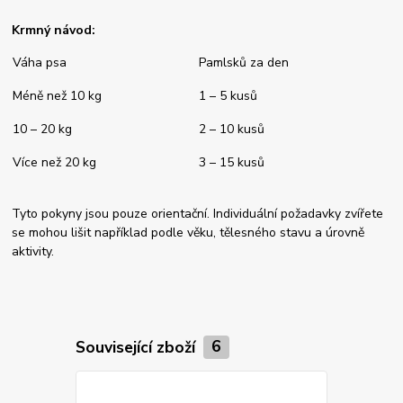
Krmný návod:
Váha psa
Pamlsků za den
Méně než 10 kg
1 – 5 kusů
10 – 20 kg
2 – 10 kusů
Více než 20 kg
3 – 15 kusů
Tyto pokyny jsou pouze orientační. Individuální požadavky zvířete
se mohou lišit například podle věku, tělesného stavu a úrovně
aktivity.
Související zboží
6