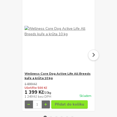
Wellness Core Dog Active Life All Breeds
Wellness Co
kuře a krůta 10 kg
losos 170 g
1 899 Kč
139 Kč
Ušetříte 500 Kč
Ušetříte 20 K
1 399 Kč
119 Kč
/
10kg
/
ks
Skladem
1 249 Kč
bez DPH
106 Kč
bez 
Přidat do košíku