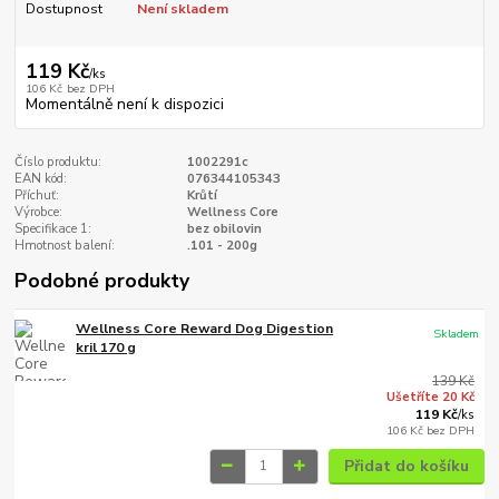
Dostupnost
Není skladem
119 Kč
/
ks
106 Kč
bez DPH
Momentálně není k dispozici
Číslo produktu:
1002291c
EAN kód:
076344105343
Příchuť:
Krůtí
Výrobce:
Wellness Core
Specifikace 1:
bez obilovin
Hmotnost balení:
.101 - 200g
Podobné produkty
Wellness Core Reward Dog Digestion
Skladem
kril 170 g
139 Kč
Ušetříte 20 Kč
119 Kč
/
ks
106 Kč
bez DPH
Přidat do košíku