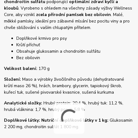
chondroitin sulfátu
podporující
optimální zdraví kyčlí a
kloubů
. Vyrobeno s ohledem na všechny zásady výživy Wellness
Core, aby vznikl
zcela přírodní pamlsek bez obilovin
. Malé,
měkké pamlsky, ideální pro zábavné mlsání bez pocitu viny a pro
chvíle sbližování s vaším chlupatým přítelem.
Doplňkové krmivo pro psy
Krůtí příchuť
Obsahuje glukosamin a chondroitin sulfátu
Bez obilovin
Velikost balení:
170 g
Složení:
Maso a výrobky živočišného původu (dehydratované
krůtí maso 26 %), hrách, brambory, glycerin, tapiokový škrob,
kuřecí tuk, sušené pivovarské kvasnice, sušená kurkuma
Analytické složky:
Hrubý protein: 20,4 %, hrubý tuk: 11,2 %,
hrubá vláknina: 1,7 %, hrubý popel: 5,8 %
Doplňkové látky: Nutriční doplňkové látky v 1 kg:
Glukosamin
2 200 mg, chondroitin sulfát 1 800 mg.