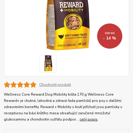
139 Kč
- 14 %
Ohodnotit produkt
Wellness Core Reward Dog Mobility krůta 170 g Wellness Core
Reward+ je chutná, lahodná a zdravá řada pamlsků pro psy s dalšími
zdravotními benefity. Reward + Mobility s krutí příchutí jsou pamlsky s
recepturou na bázi krůtího masa obsahující zaručené množství
glukosaminu a chondroitin sulfátu podpor...
celý popis