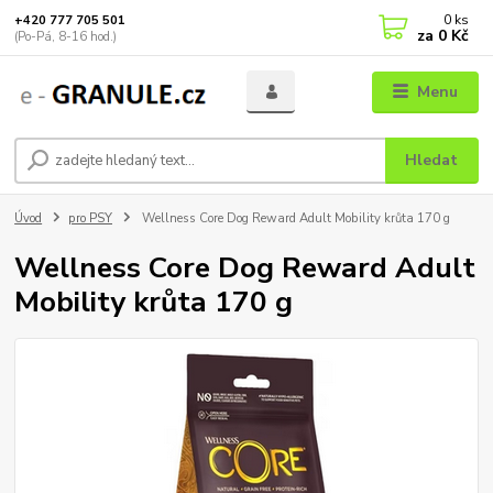
0
ks
+420 777 705 501
za
0 Kč
(Po-Pá, 8-16 hod.)
Menu
Hledat
Úvod
pro PSY
Wellness Core Dog Reward Adult Mobility krůta 170 g
Wellness Core Dog Reward Adult
Mobility krůta 170 g