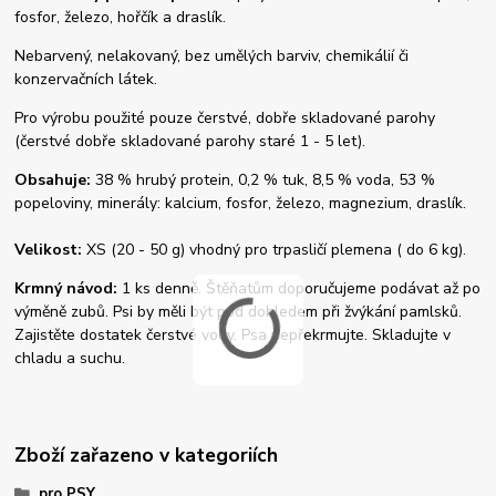
fosfor, železo, hořčík a draslík.
Nebarvený, nelakovaný, bez umělých barviv, chemikálií či
konzervačních látek.
Pro výrobu použité pouze čerstvé, dobře skladované parohy
(čerstvé dobře skladované parohy staré 1 - 5 let).
Obsahuje:
38 % hrubý protein, 0,2 % tuk, 8,5 % voda, 53 %
popeloviny, minerály: kalcium, fosfor, železo, magnezium, draslík.
Velikost:
XS (20 - 50 g) vhodný pro trpasličí plemena ( do 6 kg).
Krmný návod:
1 ks denně. Štěňatům doporučujeme podávat až po
výměně zubů. Psi by měli být pod dohledem při žvýkání pamlsků.
Zajistěte dostatek čerstvé vody. Psa nepřekrmujte. Skladujte v
chladu a suchu.
Zboží zařazeno v kategoriích
pro PSY