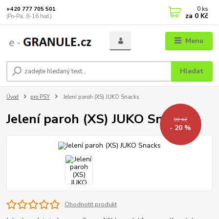
0
ks
+420 777 705 501
za
0 Kč
(Po-Pá, 8-16 hod.)
Menu
Hledat
Úvod
pro PSY
Jelení paroh (XS) JUKO Snacks
Jelení paroh (XS) JUKO Snacks
99 Kč
- 20 %
Ohodnotit produkt