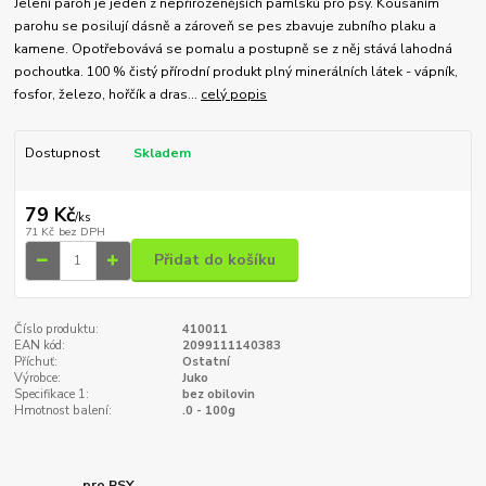
Jelení paroh je jeden z nepřirozenějších pamlsků pro psy. Kousáním
parohu se posilují dásně a zároveň se pes zbavuje zubního plaku a
kamene. Opotřebovává se pomalu a postupně se z něj stává lahodná
pochoutka. 100 % čistý přírodní produkt plný minerálních látek - vápník,
fosfor, železo, hořčík a dras...
celý popis
Dostupnost
Skladem
79 Kč
/
ks
71 Kč
bez DPH
Přidat do košíku
Číslo produktu:
410011
EAN kód:
2099111140383
Příchuť:
Ostatní
Výrobce:
Juko
Specifikace 1:
bez obilovin
Hmotnost balení:
.0 - 100g
pro PSY