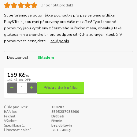
Ohodnotit produkt
Superprémiové poloměkké pochoutky pro psy ve tvaru srdíčka
Play&Train jsou nyní připraveny pro Vaše mazlíčky! Tyto lahodné
pochoutky jsou vyrobeny z čerstvého kuřecího masa, obsahují také
glukosamin a chondroitin pro podporu silných a zdravých kloubů. V
pochoutkách nenajdete ...
celý popis
Dostupnost
Skladem
159 Kč
/
ks
142 Kč
bez DPH
Přidat do košíku
Číslo produktu:
100207
EAN kód:
8595237033980
Příchuť:
Drůbeží
Výrobce:
Fitmin
Specifikace 1:
bez obilovin
Hmotnost balení:
.201 - 400g