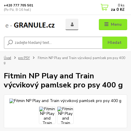
0
ks
+420 777 705 501
za
0 Kč
(Po-Pá, 8-16 hod.)
Menu
Hledat
Úvod
pro PSY
Fitmin NP Play and Train výcvikový pamlsek pro psy 400
g
Fitmin NP Play and Train
výcvikový pamlsek pro psy 400 g