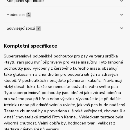
Kompletní specifikace
Hodnocení
1
Související zboží
7
Kompletní specifikace
Superprémiové poloměkké pochoutky pro psy ve tvaru srdíčka
Play&Train jsou nyní připraveny pro Vaše mazlíčky! Tyto lahodné
pochoutky jsou vyrobeny z čerstvého kuřecího masa, obsahují
také glukosamin a chondroitin pro podporu silných a zdravých
kloubů. V pochoutkách nenajdete pšenici ani kukuřici. Navíc mají
nízký obsah tuku, takže se nemusíte obávat o váhu svého psa.
Tyto superprémiové pochoutky jsou ideální jako zdravá odměna
pro vašeho psa při hře a nebo výcviku. Vyzkoušejte je při dalším
tréninku nebo při odměňování a uvidíte, jak váš pes bude nadšený.
Testace chutnosti byla provedena u široké veřejnosti, chovatelů a
v naší chovatelské stanici Fitmin Kennel. Výsledkem testace byla
výborná chutnost. Velmi dobře byl hodnocen tvar i velikost z
hlediska dávkování při výcviku.