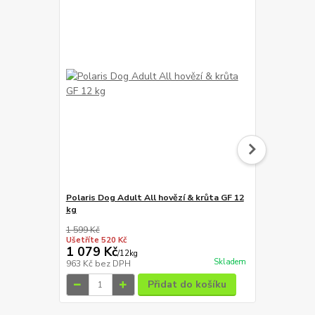
Polaris Dog Adult All hovězí & krůta GF 12
kg
Alpha Spirit
1 599 Kč
1 772 Kč
Ušetříte 520 Kč
Ušetříte 563
1 079 Kč
1 209 Kč
/
12kg
Skladem
963 Kč
bez DPH
1 079 Kč
bez
Přidat do košíku