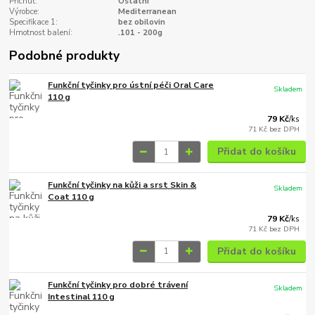
Příchuť:
Ostatní
Výrobce:
Mediterranean
Specifikace 1:
bez obilovin
Hmotnost balení:
.101 - 200g
Podobné produkty
Funkční tyčinky pro ústní péči Oral Care
Skladem
110 g
79 Kč
/
ks
71 Kč
bez DPH
Přidat do košíku
Funkční tyčinky na kůži a srst Skin &
Skladem
Coat 110 g
79 Kč
/
ks
71 Kč
bez DPH
Přidat do košíku
Funkční tyčinky pro dobré trávení
Skladem
Intestinal 110 g