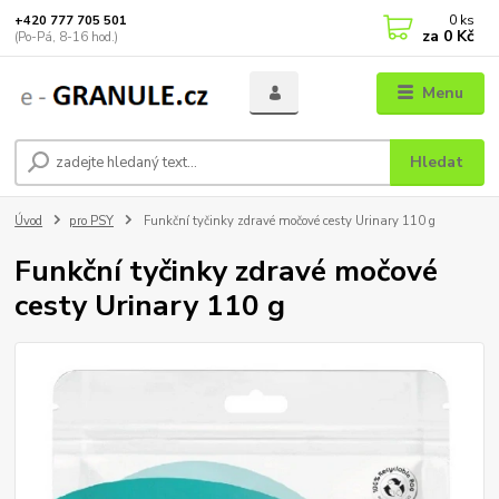
0
ks
+420 777 705 501
za
0 Kč
(Po-Pá, 8-16 hod.)
Menu
Hledat
Úvod
pro PSY
Funkční tyčinky zdravé močové cesty Urinary 110 g
Funkční tyčinky zdravé močové
cesty Urinary 110 g