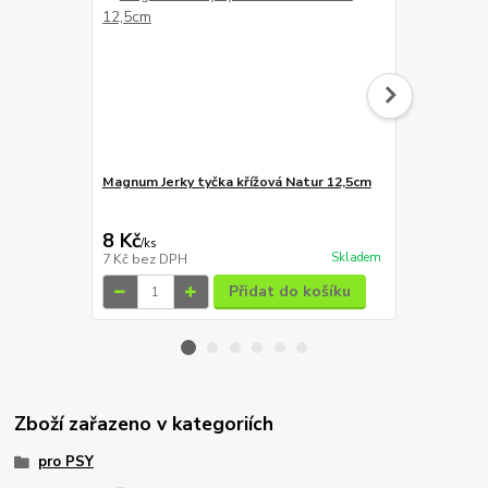
Magnum Jerky tyčka křížová Natur 12,5cm
Magnum Jerk
8 Kč
8 Kč
/
ks
/
ks
Skladem
7 Kč
bez DPH
7 Kč
bez DP
Přidat do košíku
Zboží zařazeno v kategoriích
pro PSY