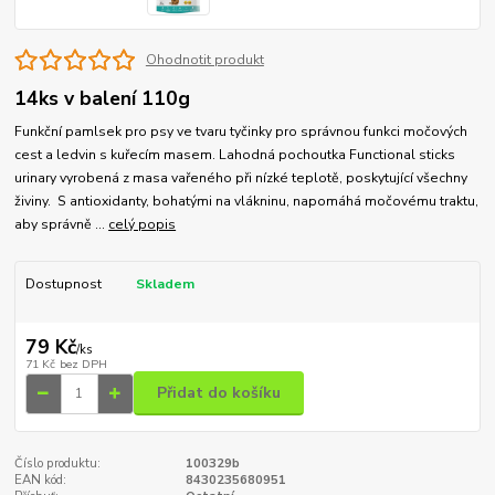
Ohodnotit produkt
14ks v balení 110g
Funkční pamlsek pro psy ve tvaru tyčinky pro správnou funkci močových
cest a ledvin s kuřecím masem. Lahodná pochoutka Functional sticks
urinary vyrobená z masa vařeného při nízké teplotě, poskytující všechny
živiny. S antioxidanty, bohatými na vlákninu, napomáhá močovému traktu,
aby správně ...
celý popis
Dostupnost
Skladem
79 Kč
/
ks
71 Kč
bez DPH
Přidat do košíku
Číslo produktu:
100329b
EAN kód:
8430235680951