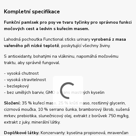
Kompletní specifikace
Funkční pamlsek pro psy ve tvaru tyčinky pro správnou funkci
močových cest a ledvin
s kuřecím masem.
Lahodná pochoutka Functional sticks urinary
vyrobená z masa
vařeného při nízké teplotě
, poskytující všechny živiny.
S antioxidanty, bohatými na vlákninu, napomáhá močovému
traktu, aby správně fungoval.
- vysoká chutnost
- vysoká stravitelnost
- bezlepkový
- bez umělých barviv, GMO a trans mastných kyselin
Složení:
35 % kuřecí maso, 25 % krůtí maso, rostlinný glycerin,
cizrnová moučka, 10 % serrano šunka, bramborový škrob, sušená
mrkev, prebiotika, slunečnicový olej, extrakt z borůvek 750 mg/kg,
extrakt z juky, minerální látky.
Doplňkové látky:
Konzervanty: kyselina propionová, mravenčan