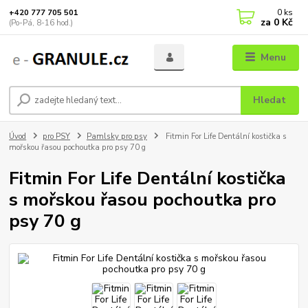
0
ks
+420 777 705 501
za
0 Kč
(Po-Pá, 8-16 hod.)
Menu
Hledat
Úvod
pro PSY
Pamlsky pro psy
Fitmin For Life Dentální kostička s
mořskou řasou pochoutka pro psy 70 g
Fitmin For Life Dentální kostička
s mořskou řasou pochoutka pro
psy 70 g