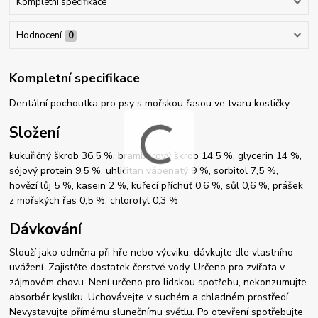
Kompletní specifikace
Hodnocení
0
Kompletní specifikace
Dentální pochoutka pro psy s mořskou řasou ve tvaru kostičky.
Složení
kukuřičný škrob 36,5 %, bramborový škrob 14,5 %, glycerin 14 %,
sójový protein 9,5 %, uhličitan vápenatý 9 %, sorbitol 7,5 %,
hovězí lůj 5 %, kasein 2 %, kuřecí příchuť 0,6 %, sůl 0,6 %, prášek
z mořských řas 0,5 %, chlorofyl 0,3 %
Dávkování
Slouží jako odměna při hře nebo výcviku, dávkujte dle vlastního
uvážení. Zajistěte dostatek čerstvé vody. Určeno pro zvířata v
zájmovém chovu. Není určeno pro lidskou spotřebu, nekonzumujte
absorbér kyslíku. Uchovávejte v suchém a chladném prostředí.
Nevystavujte přímému slunečnímu světlu. Po otevření spotřebujte