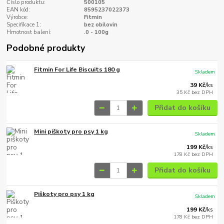
Číslo produktu:
500105
EAN kód:
8595237022373
Výrobce:
Fitmin
Specifikace 1:
bez obilovin
Hmotnost balení:
.0 - 100g
Podobné produkty
Fitmin For Life Biscuits 180 g
Skladem
39 Kč
/
ks
35 Kč
bez DPH
Přidat do košíku
Mini piškoty pro psy 1 kg
Skladem
199 Kč
/
ks
178 Kč
bez DPH
Přidat do košíku
Piškoty pro psy 1 kg
Skladem
199 Kč
/
ks
178 Kč
bez DPH