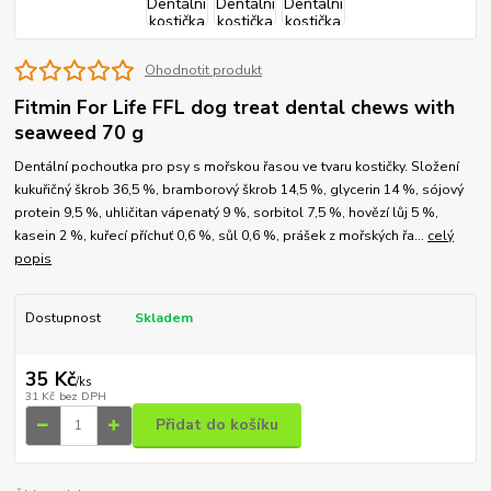
Ohodnotit produkt
Fitmin For Life FFL dog treat dental chews with
seaweed 70 g
Dentální pochoutka pro psy s mořskou řasou ve tvaru kostičky. Složení
kukuřičný škrob 36,5 %, bramborový škrob 14,5 %, glycerin 14 %, sójový
protein 9,5 %, uhličitan vápenatý 9 %, sorbitol 7,5 %, hovězí lůj 5 %,
kasein 2 %, kuřecí příchuť 0,6 %, sůl 0,6 %, prášek z mořských řa...
celý
popis
Dostupnost
Skladem
35 Kč
/
ks
31 Kč
bez DPH
Přidat do košíku